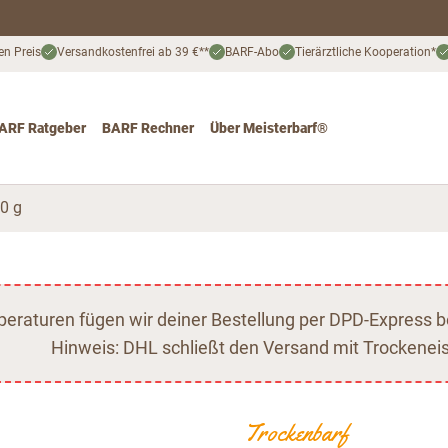
en Preis
Versandkostenfrei ab 39 €**
BARF-Abo
Tierärztliche Kooperation*
ARF Ratgeber
BARF Rechner
Über Meisterbarf®
nd
 for Katze
ggle submenu for Angebote
0 g
raturen fügen wir deiner Bestellung per DPD-Express b
Hinweis: DHL schließt den Versand mit Trockeneis
Trockenbarf