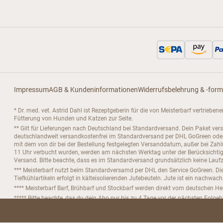
Impressum
AGB & Kundeninformationen
Widerrufsbelehrung & -form
* Dr. med. vet. Astrid Dahl ist Rezeptgeberin für die von Meisterbarf vertrieb
Fütterung von Hunden und Katzen zur Seite.
** Gilt für Lieferungen nach Deutschland bei Standardversand. Dein Paket ver
deutschlandweit versandkostenfrei im Standardversand per DHL GoGreen oder D
mit dem von dir bei der Bestellung festgelegten Versanddatum, außer bei Za
11 Uhr verbucht wurden, werden am nächsten Werktag unter der Berücksichtigu
Versand. Bitte beachte, dass es im Standardversand grundsätzlich keine Laufze
*** Meisterbarf nutzt beim Standardversamd per DHL den Service GoGreen. Die
Tiefkühlartikeln erfolgt in kälteisolierenden Jutebeuteln. Jute ist ein nachwac
**** Meisterbarf Barf, Brühbarf und Stockbarf werden direkt vom deutschen Her
***** Bitte beachte, das du dein Abo nur bis zu 4 Tage vor der nächsten Folge