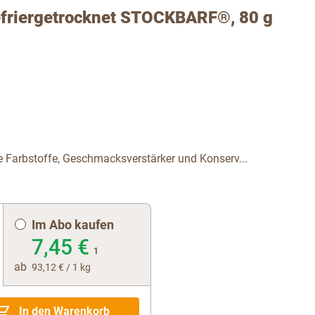
efriergetrocknet STOCKBARF®, 80 g
e Farbstoffe, Geschmacksverstärker und Konserv...
Im Abo kaufen
7,45 €
1
ab
93,12 €
/ 1 kg
In den Warenkorb