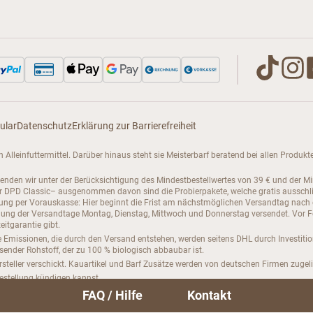
ular
Datenschutz
Erklärung zur Barrierefreiheit
enen Alleinfuttermittel. Darüber hinaus steht sie Meisterbarf beratend bei allen Pro
senden wir unter der Berücksichtigung des Mindestbestellwertes von 39 € und der M
PD Classic– ausgenommen davon sind die Probierpakete, welche gratis ausschließli
hlung per Vorauskasse: Hier beginnt die Frist am nächstmöglichen Versandtag nach
ng der Versandtage Montag, Dienstag, Mittwoch und Donnerstag versendet. Vor Feie
itgarantie gibt.
 Emissionen, die durch den Versand entstehen, werden seitens DHL durch Investiti
hsender Rohstoff, der zu 100 % biologisch abbaubar ist.
steller verschickt. Kauartikel und Barf Zusätze werden von deutschen Firmen zugeli
bestellung kündigen kannst.
FAQ / Hilfe
Kontakt