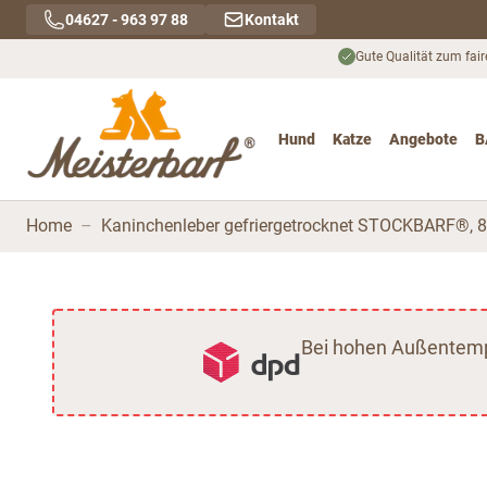
Direkt zum Inhalt
04627 - 963 97 88
Kontakt
Gute Qualität zum fair
Hund
Katze
Angebote
B
Toggle submenu for Hu
Toggle submenu
To
Home
–
Kaninchenleber gefriergetrocknet STOCKBARF®, 8
Bei hohen Außentempe