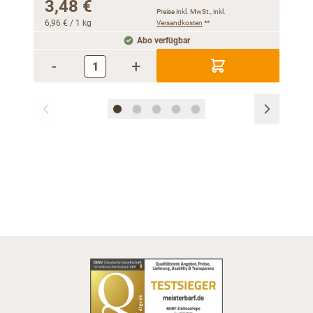
3,48 €
1,
Preise inkl. MwSt., inkl.
6,96 €
/ 1 kg
Versandkosten
**
6,72 
Abo verfügbar
-
+
-