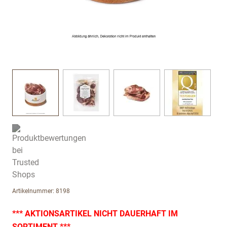
View larger image
View larger image
View larger image
View large
Artikelnummer: 8198
*** AKTIONSARTIKEL NICHT DAUERHAFT IM
SORTIMENT ***