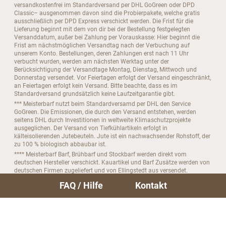
versandkostenfrei im Standardversand per DHL GoGreen oder DPD
Classic– ausgenommen davon sind die Probierpakete, welche gratis
ausschließlich per DPD Express verschickt werden. Die Frist für die
Lieferung beginnt mit dem von dir bei der Bestellung festgelegten
Versanddatum, außer bei Zahlung per Vorauskasse: Hier beginnt die
Frist am nächstmöglichen Versandtag nach der Verbuchung auf
unserem Konto. Bestellungen, deren Zahlungen erst nach 11 Uhr
verbucht wurden, werden am nächsten Werktag unter der
Berücksichtigung der Versandtage Montag, Dienstag, Mittwoch und
Donnerstag versendet. Vor Feiertagen erfolgt der Versand eingeschränkt,
an Feiertagen erfolgt kein Versand. Bitte beachte, dass es im
Standardversand grundsätzlich keine Laufzeitgarantie gibt.
*** Meisterbarf nutzt beim Standardversamd per DHL den Service
GoGreen. Die Emissionen, die durch den Versand entstehen, werden
seitens DHL durch Investitionen in weltweite Klimaschutzprojekte
ausgeglichen. Der Versand von Tiefkühlartikeln erfolgt in
kälteisolierenden Jutebeuteln. Jute ist ein nachwachsender Rohstoff, der
zu 100 % biologisch abbaubar ist.
**** Meisterbarf Barf, Brühbarf und Stockbarf werden direkt vom
deutschen Hersteller verschickt. Kauartikel und Barf Zusätze werden von
deutschen Firmen zugeliefert und von Ellingstedt aus versendet.
***** Bitte beachte, das du dein Abo nur bis zu 4 Tage vor der nächsten
FAQ / Hilfe
Kontakt
Folgebestellung kündigen kannst.