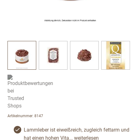
View larger image
View larger image
View larger image
View large
Artikelnummer: 8147
Lammleber ist eiweißreich, zugleich fettarm und
hat einen hohen Vita...
weiterlesen