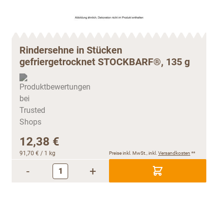
Rindersehne in Stücken
gefriergetrocknet STOCKBARF®, 135 g
12,38 €
91,70 €
/ 1 kg
Preise inkl. MwSt., inkl.
Versandkosten
**
-
+