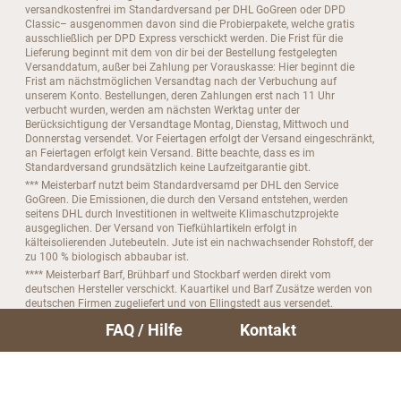
versandkostenfrei im Standardversand per DHL GoGreen oder DPD
Classic– ausgenommen davon sind die Probierpakete, welche gratis
ausschließlich per DPD Express verschickt werden. Die Frist für die
Lieferung beginnt mit dem von dir bei der Bestellung festgelegten
Versanddatum, außer bei Zahlung per Vorauskasse: Hier beginnt die
Frist am nächstmöglichen Versandtag nach der Verbuchung auf
unserem Konto. Bestellungen, deren Zahlungen erst nach 11 Uhr
verbucht wurden, werden am nächsten Werktag unter der
Berücksichtigung der Versandtage Montag, Dienstag, Mittwoch und
Donnerstag versendet. Vor Feiertagen erfolgt der Versand eingeschränkt,
an Feiertagen erfolgt kein Versand. Bitte beachte, dass es im
Standardversand grundsätzlich keine Laufzeitgarantie gibt.
*** Meisterbarf nutzt beim Standardversamd per DHL den Service
GoGreen. Die Emissionen, die durch den Versand entstehen, werden
seitens DHL durch Investitionen in weltweite Klimaschutzprojekte
ausgeglichen. Der Versand von Tiefkühlartikeln erfolgt in
kälteisolierenden Jutebeuteln. Jute ist ein nachwachsender Rohstoff, der
zu 100 % biologisch abbaubar ist.
**** Meisterbarf Barf, Brühbarf und Stockbarf werden direkt vom
deutschen Hersteller verschickt. Kauartikel und Barf Zusätze werden von
deutschen Firmen zugeliefert und von Ellingstedt aus versendet.
***** Bitte beachte, das du dein Abo nur bis zu 4 Tage vor der nächsten
FAQ / Hilfe
Kontakt
Folgebestellung kündigen kannst.