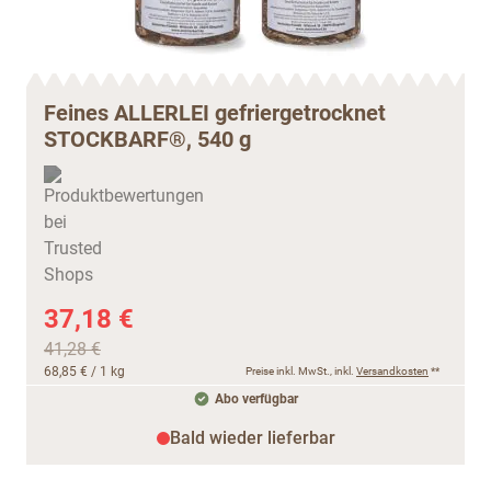
Feines ALLERLEI gefriergetrocknet
STOCKBARF®, 540 g
37,18 €
41,28 €
68,85 €
/ 1 kg
Preise inkl. MwSt., inkl.
Versandkosten
**
Abo verfügbar
Bald wieder lieferbar