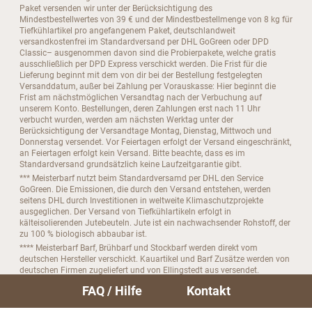
Paket versenden wir unter der Berücksichtigung des
Mindestbestellwertes von 39 € und der Mindestbestellmenge von 8 kg für
Tiefkühlartikel pro angefangenem Paket, deutschlandweit
versandkostenfrei im Standardversand per DHL GoGreen oder DPD
Classic– ausgenommen davon sind die Probierpakete, welche gratis
ausschließlich per DPD Express verschickt werden. Die Frist für die
Lieferung beginnt mit dem von dir bei der Bestellung festgelegten
Versanddatum, außer bei Zahlung per Vorauskasse: Hier beginnt die
Frist am nächstmöglichen Versandtag nach der Verbuchung auf
unserem Konto. Bestellungen, deren Zahlungen erst nach 11 Uhr
verbucht wurden, werden am nächsten Werktag unter der
Berücksichtigung der Versandtage Montag, Dienstag, Mittwoch und
Donnerstag versendet. Vor Feiertagen erfolgt der Versand eingeschränkt,
an Feiertagen erfolgt kein Versand. Bitte beachte, dass es im
Standardversand grundsätzlich keine Laufzeitgarantie gibt.
*** Meisterbarf nutzt beim Standardversamd per DHL den Service
GoGreen. Die Emissionen, die durch den Versand entstehen, werden
seitens DHL durch Investitionen in weltweite Klimaschutzprojekte
ausgeglichen. Der Versand von Tiefkühlartikeln erfolgt in
kälteisolierenden Jutebeuteln. Jute ist ein nachwachsender Rohstoff, der
zu 100 % biologisch abbaubar ist.
**** Meisterbarf Barf, Brühbarf und Stockbarf werden direkt vom
deutschen Hersteller verschickt. Kauartikel und Barf Zusätze werden von
deutschen Firmen zugeliefert und von Ellingstedt aus versendet.
***** Bitte beachte, das du dein Abo nur bis zu 4 Tage vor der nächsten
FAQ / Hilfe
Kontakt
Folgebestellung kündigen kannst.