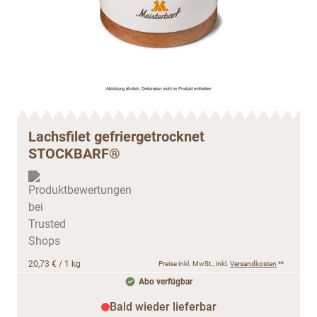
Lachsfilet gefriergetrocknet
STOCKBARF®
20,73 €
/ 1 kg
Preise inkl. MwSt., inkl.
Versandkosten
**
Abo verfügbar
Bald wieder lieferbar