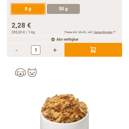
8 g
50 g
2,28 €
285,00 €
/ 1 kg
Preise inkl. MwSt., inkl.
Versandkosten
**
Abo verfügbar
-
+