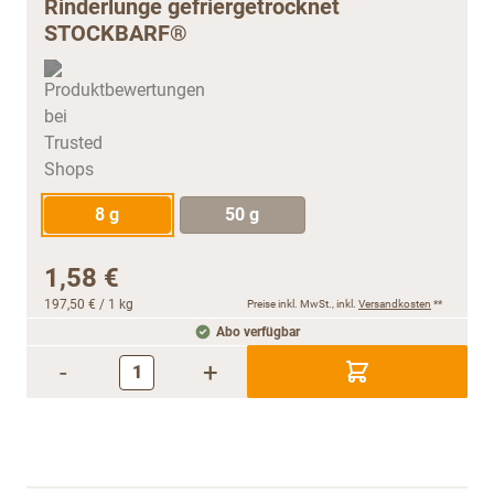
Rinderlunge gefriergetrocknet
STOCKBARF®
8 g
50 g
1,58 €
197,50 €
/ 1 kg
Preise inkl. MwSt., inkl.
Versandkosten
**
Abo verfügbar
-
+