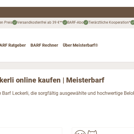
en Preis
Versandkostenfrei ab 39 €**
BARF-Abo
Tierärztliche Kooperation*
ARF Ratgeber
BARF Rechner
Über Meisterbarf®
nd
 for Katze
ggle submenu for Angebote
kerli online kaufen | Meisterbarf
 Barf Leckerli, die sorgfältig ausgewählte und hochwertige Beloh