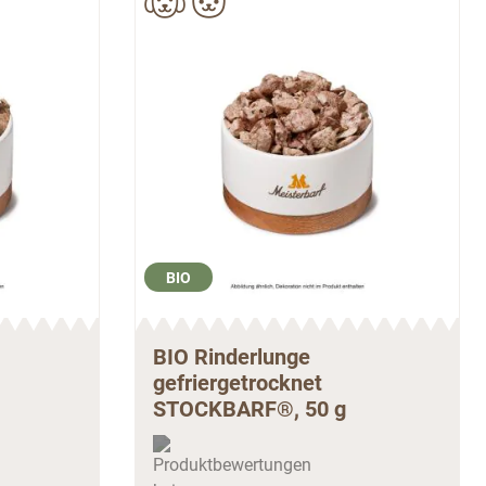
BIO
BIO Rinderlunge
gefriergetrocknet
STOCKBARF®, 50 g