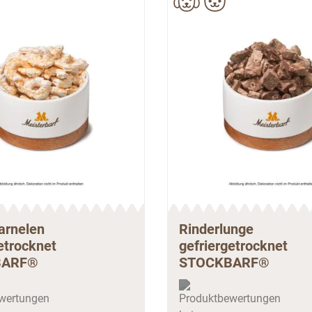
arnelen
Rinderlunge
etrocknet
gefriergetrocknet
BARF®
STOCKBARF®