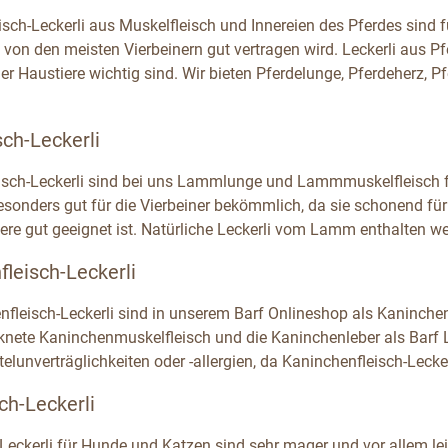
eisch-Leckerli aus Muskelfleisch und Innereien des Pferdes sind
 von den meisten Vierbeinern gut vertragen wird. Leckerli aus Pf
r Haustiere wichtig sind. Wir bieten Pferdelunge, Pferdeherz, P
ch-Leckerli
sch-Leckerli sind bei uns Lammlunge und Lammmuskelfleisch f
 besonders gut für die Vierbeiner bekömmlich, da sie schonend 
Tiere gut geeignet ist. Natürliche Leckerli vom Lamm enthalten 
leisch-Leckerli
nfleisch-Leckerli sind in unserem Barf Onlineshop als Kaninche
cknete Kaninchenmuskelfleisch und die Kaninchenleber als Barf L
telunverträglichkeiten oder -allergien, da Kaninchenfleisch-Lecker
ch-Leckerli
Leckerli für Hunde und Katzen sind sehr mager und vor allem leic