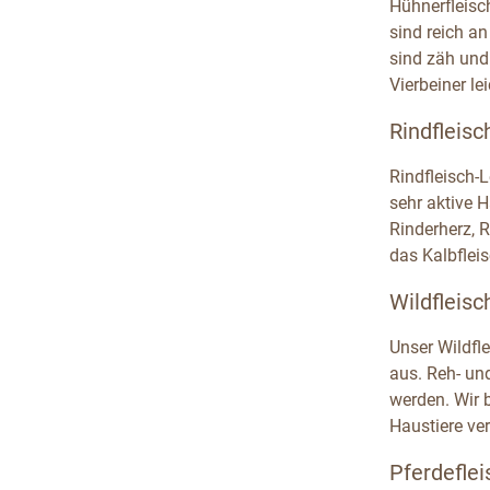
Hühnerfleisc
sind reich a
sind zäh und
Vierbeiner le
Rindfleisc
Rindfleisch-
sehr aktive H
Rinderherz, R
das Kalbfleis
Wildfleisc
Unser Wildfl
aus. Reh- un
werden. Wir 
Haustiere ver
Pferdeflei