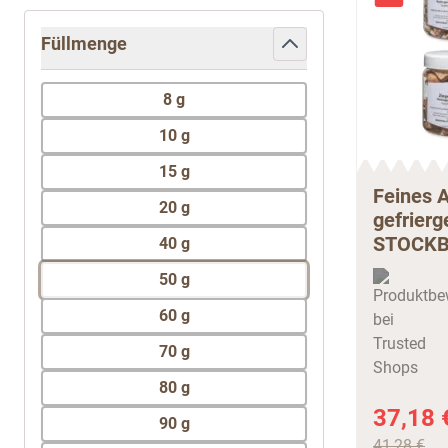
Füllmenge
filter
8 g
10 g
15 g
Feines 
20 g
gefrierg
STOCKB
40 g
50 g
60 g
70 g
80 g
37,18 
90 g
41,28 €