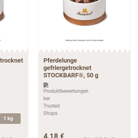
trocknet
Pferdelunge
gefriergetrocknet
STOCKBARF®, 50 g
1 kg
4,18 €