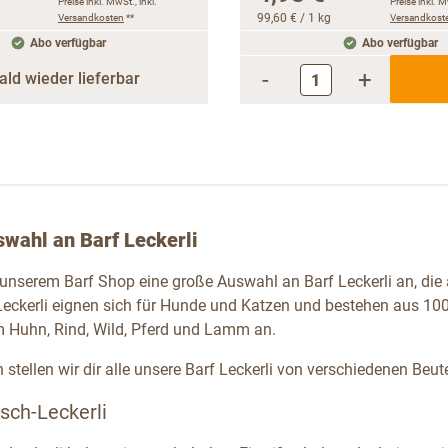
Preise inkl. MwSt., inkl.
Preise inkl. M
Versandkosten
**
99,60 €
/ 1 kg
Versandkost
Abo verfügbar
Abo verfügbar
-
+
ald wieder lieferbar
wahl an Barf Leckerli
n unserem Barf Shop eine große Auswahl an Barf Leckerli an, die
eckerli eignen sich für Hunde und Katzen und bestehen aus 100 %
Huhn, Rind, Wild, Pferd und Lamm an.
stellen wir dir alle unsere Barf Leckerli von verschiedenen Beute
sch-Leckerli