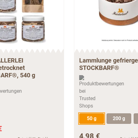
ALLERLEI
Lammlunge gefrierge
etrocknet
STOCKBARF®
ARF®, 540 g
50 g
200 g
€
4,98 €