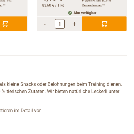
wSt., inkl.
Preise inkl. MwSt., inkl.
en
**
83,60 €
/ 1 kg
Versandkosten
**
Abo verfügbar
-
+
 als kleine Snacks oder Belohnungen beim Training dienen.
 tierischen Zutaten. Wir bieten natürliche Leckerli unter
tieren im Detail vor.