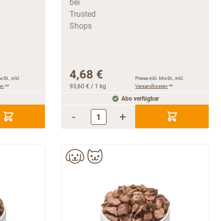
4,68 €
wSt., inkl.
Preise inkl. MwSt., inkl.
en
**
93,60 €
/ 1 kg
Versandkosten
**
Abo verfügbar
-
+