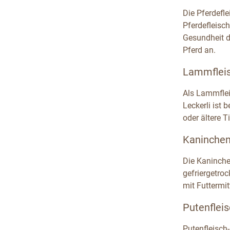
Die Pferdefl
Pferdefleisch
Gesundheit de
Pferd an.
Lammfleis
Als Lammflei
Leckerli ist
oder ältere 
Kaninchenf
Die Kaninche
gefriergetro
mit Futtermit
Putenfleis
Putenfleisch-