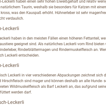
h-Leckerli haben einen sehr hohen Eiweißgehalt und relativ weni
n natürlichem Taurin, weshalb sie besonders für Katzen mit ein
 kross, was den Kauspaß erhöht. Hühnerleber ist sehr magenfreun
icht verdaulich.
h-Leckerli
Leckerli haben in den meisten Fällen einen höheren Fettanteil, 
austiere geeignet sind. Als natürliches Leckerli vom Rind bieten 
inderleber, Rinderblättermagen und Rindermuskelfleisch an. Wer 
ch Leckerli entscheiden.
h-Leckerli
eisch Leckerli in vier verschiedenen Abpackungen zeichnet sich 
d Hirschfleisch sind mager und können deshalb an alle Hunde- s
bieten Wildmuskelfleisch als Barf Leckerli an, das aufgrund sei
füttert werden darf.
sch-Leckerli