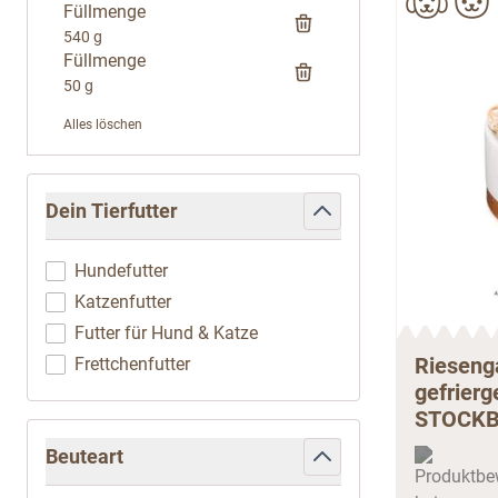
Füllmenge
540 g
Füllmenge
50 g
Alles löschen
Zur Produktliste springen
Dein Tierfutter
filter
Hundefutter
Katzenfutter
Futter für Hund & Katze
Rieseng
Frettchenfutter
gefrierg
STOCK
Beuteart
filter