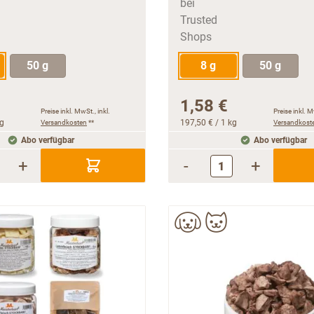
50 g
8 g
50 g
1,58 €
Preise inkl. MwSt., inkl.
Preise inkl. M
kg
Versandkosten
**
197,50 €
/ 1 kg
Versandkost
Abo verfügbar
Abo verfügbar
+
-
+