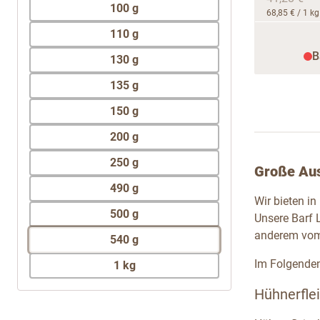
100 g
68,85 €
/ 1 kg
110 g
B
130 g
135 g
150 g
200 g
250 g
Große Aus
490 g
Wir bieten i
500 g
Unsere Barf L
anderem vom 
540 g
Im Folgenden 
1 kg
Hühnerflei