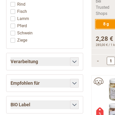
Rind
Fisch
Lamm
8 g
Pferd
Schwein
2,28 €
Ziege
285,00 €
/ 1 
-
Verarbeitung
filter
Empfohlen für
filter
BIO Label
filter
%