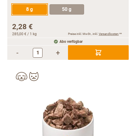
8 g
50 g
2,28 €
285,00 €
/ 1 kg
Preise inkl. MwSt., inkl.
Versandkosten
**
Abo verfügbar
-
+