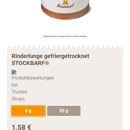
Rinderlunge gefriergetrocknet
STOCKBARF®
8 g
50 g
1,58 €