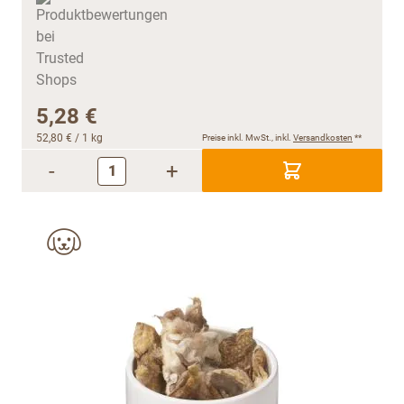
5,28 €
52,80 €
/ 1 kg
Preise inkl. MwSt., inkl.
Versandkosten
**
-
+