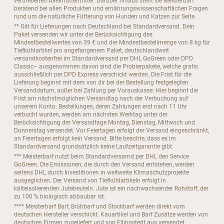
vertriebenen Alleinfuttermittel. Darüber hinaus steht sie Meisterbarf
beratend bei allen Produkten und ernährungswissenschaftlichen Fragen
rund um die natürliche Fütterung von Hunden und Katzen zur Seite.
** Gilt für Lieferungen nach Deutschland bei Standardversand. Dein
Paket versenden wir unter der Berücksichtigung des
Mindestbestellwertes von 39 € und der Mindestbestellmenge von 8 kg für
Tiefkühlartikel pro angefangenem Paket, deutschlandweit
versandkostenfrei im Standardversand per DHL GoGreen oder DPD
Classic– ausgenommen davon sind die Probierpakete, welche gratis
ausschließlich per DPD Express verschickt werden. Die Frist für die
Lieferung beginnt mit dem von dir bei der Bestellung festgelegten
Versanddatum, außer bei Zahlung per Vorauskasse: Hier beginnt die
Frist am nächstmöglichen Versandtag nach der Verbuchung auf
unserem Konto. Bestellungen, deren Zahlungen erst nach 11 Uhr
verbucht wurden, werden am nächsten Werktag unter der
Berücksichtigung der Versandtage Montag, Dienstag, Mittwoch und
Donnerstag versendet. Vor Feiertagen erfolgt der Versand eingeschränkt,
an Feiertagen erfolgt kein Versand. Bitte beachte, dass es im
Standardversand grundsätzlich keine Laufzeitgarantie gibt.
*** Meisterbarf nutzt beim Standardversamd per DHL den Service
GoGreen. Die Emissionen, die durch den Versand entstehen, werden
seitens DHL durch Investitionen in weltweite Klimaschutzprojekte
ausgeglichen. Der Versand von Tiefkühlartikeln erfolgt in
kälteisolierenden Jutebeuteln. Jute ist ein nachwachsender Rohstoff, der
zu 100 % biologisch abbaubar ist.
**** Meisterbarf Barf, Brühbarf und Stockbarf werden direkt vom
deutschen Hersteller verschickt. Kauartikel und Barf Zusätze werden von
deutschen Firmen zugeliefert und von Ellingstedt aus versendet.