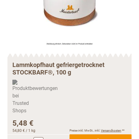
Lammkopfhaut gefriergetrocknet
STOCKBARF®, 100 g
5,48 €
54,80 €
/ 1 kg
Preise inkl. MwSt., inkl.
Versandkosten
**