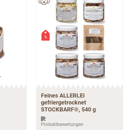
%
Feines ALLERLEI
gefriergetrocknet
STOCKBARF®, 540 g