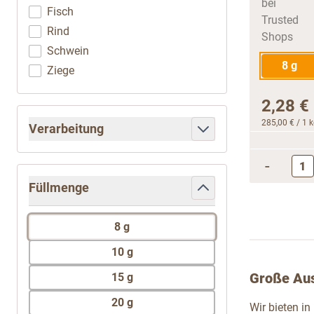
Fisch
Rind
Schwein
8 g
Ziege
2,28 €
285,00 €
/ 1 
Verarbeitung
filter
-
Füllmenge
filter
8 g
10 g
Große Aus
15 g
20 g
Wir bieten i