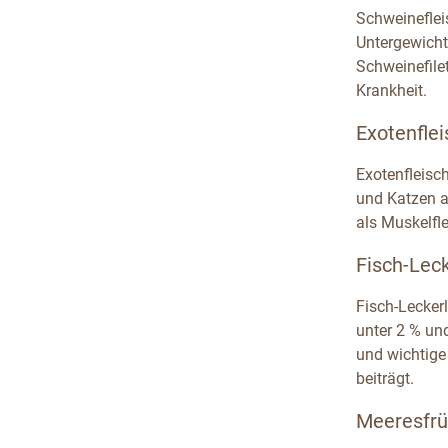
Schweineflei
Untergewicht
Schweinefile
Krankheit.
Exotenflei
Exotenfleisc
und Katzen au
als Muskelfl
Fisch-Leck
Fisch-Leckerl
unter 2 % un
und wichtige
beiträgt.
Meeresfrü