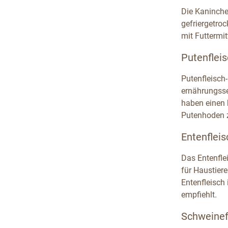
Die Kaninche
gefriergetro
mit Futtermit
Putenfleis
Putenfleisch-
ernährungsse
haben einen 
Putenhoden z
Entenfleis
Das Entenfle
für Haustiere
Entenfleisch 
empfiehlt.
Schweinefl