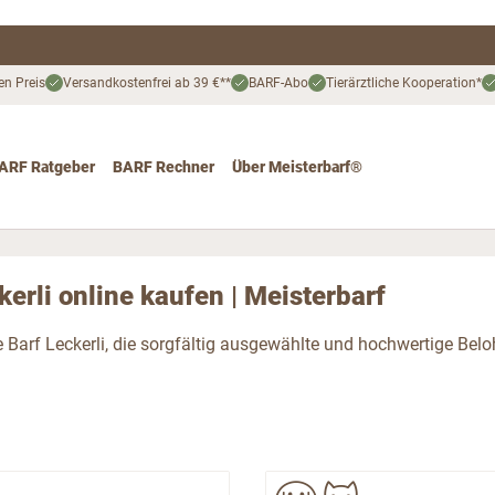
en Preis
Versandkostenfrei ab 39 €**
BARF-Abo
Tierärztliche Kooperation*
ARF Ratgeber
BARF Rechner
Über Meisterbarf®
nd
 for Katze
ggle submenu for Angebote
kerli online kaufen | Meisterbarf
 Barf Leckerli, die sorgfältig ausgewählte und hochwertige Beloh