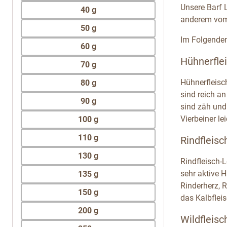
Unsere Barf L
40 g
anderem vom 
50 g
Im Folgenden 
60 g
Hühnerflei
70 g
Hühnerfleisc
80 g
sind reich a
90 g
sind zäh und
Vierbeiner le
100 g
110 g
Rindfleisc
130 g
Rindfleisch-
sehr aktive H
135 g
Rinderherz, R
150 g
das Kalbfleis
200 g
Wildfleisc