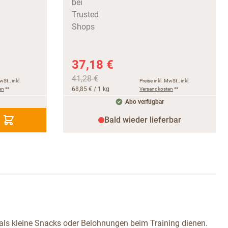
37,18 €
41,28 €
wSt., inkl.
Preise inkl. MwSt., inkl.
en
**
68,85 €
/ 1 kg
Versandkosten
**
Abo verfügbar
Bald wieder lieferbar
 als kleine Snacks oder Belohnungen beim Training dienen.