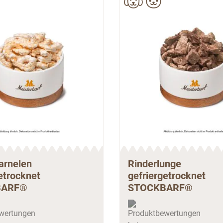
arnelen
Rinderlunge
etrocknet
gefriergetrocknet
BARF®
STOCKBARF®