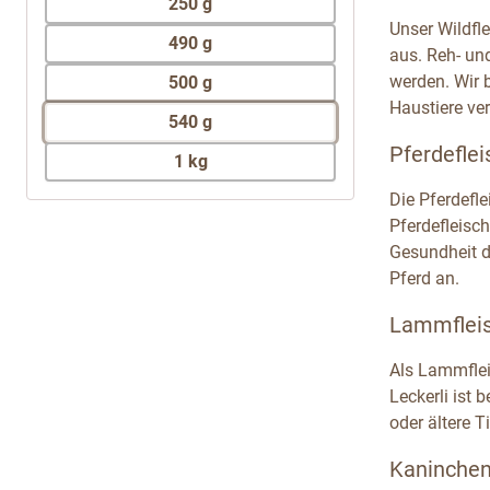
250 g
Unser Wildfl
490 g
aus. Reh- un
werden. Wir 
500 g
Haustiere ver
540 g
Pferdeflei
1 kg
Die Pferdefl
Pferdefleisch
Gesundheit de
Pferd an.
Lammfleis
Als Lammflei
Leckerli ist
oder ältere 
Kaninchenf