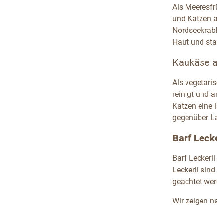
Als Meeresfr
und Katzen a
Nordseekrabb
Haut und sta
Kaukäse al
Als vegetari
reinigt und a
Katzen eine l
gegenüber L
Barf Lecke
Barf Leckerli
Leckerli sin
geachtet wer
Wir zeigen n