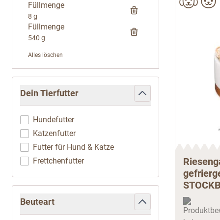
Füllmenge
8 g
Füllmenge
540 g
Alles löschen
Zur Produktliste springen
Dein Tierfutter
filter
Hundefutter
Katzenfutter
Futter für Hund & Katze
Rieseng
Frettchenfutter
gefrierg
STOCK
Beuteart
filter