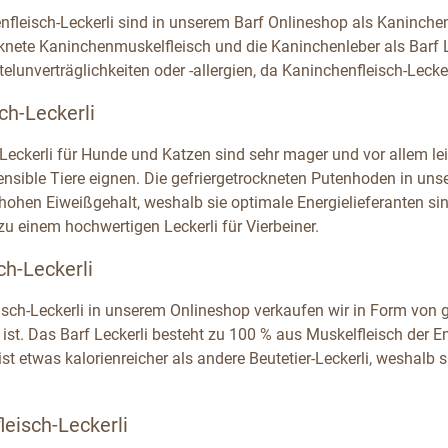
nfleisch-Leckerli sind in unserem Barf Onlineshop als Kaninche
cknete Kaninchenmuskelfleisch und die Kaninchenleber als Barf L
telunverträglichkeiten oder -allergien, da Kaninchenfleisch-Lecker
ch-Leckerli
Leckerli für Hunde und Katzen sind sehr mager und vor allem leic
nsible Tiere eignen. Die gefriergetrockneten Putenhoden in uns
hohen Eiweißgehalt, weshalb sie optimale Energielieferanten sin
u einem hochwertigen Leckerli für Vierbeiner.
ch-Leckerli
isch-Leckerli in unserem Onlineshop verkaufen wir in Form von ge
 ist. Das Barf Leckerli besteht zu 100 % aus Muskelfleisch der E
ist etwas kalorienreicher als andere Beutetier-Leckerli, weshalb 
eisch-Leckerli