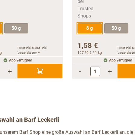
50 g
8 g
50 g
1,58 €
Preise inkl. MwSt., inkl.
Preise inkl. M
kg
Versandkosten
**
197,50 €
/ 1 kg
Versandkost
Abo verfügbar
Abo verfügbar
+
-
+
wahl an Barf Leckerli
n unserem Barf Shop eine große Auswahl an Barf Leckerli an, die