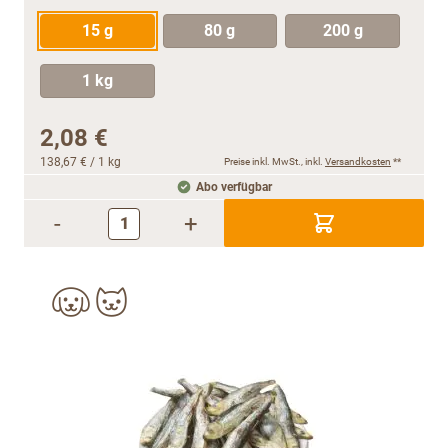
15 g
80 g
200 g
1 kg
2,08 €
138,67 €
/ 1 kg
Preise inkl. MwSt., inkl.
Versandkosten
**
Abo verfügbar
-
+