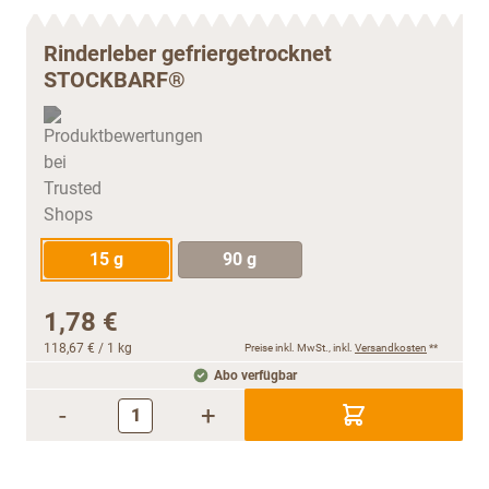
Rinderleber gefriergetrocknet
STOCKBARF®
15 g
90 g
1,78 €
118,67 €
/ 1 kg
Preise inkl. MwSt., inkl.
Versandkosten
**
Abo verfügbar
-
+