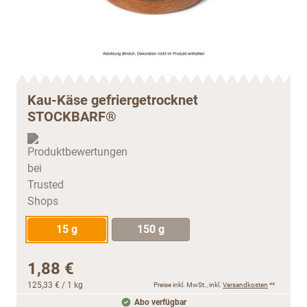
Kau-Käse gefriergetrocknet
STOCKBARF®
15 g
150 g
1,88 €
125,33 €
/ 1 kg
Preise inkl. MwSt., inkl.
Versandkosten
**
Abo verfügbar