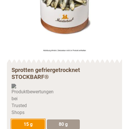
Sprotten gefriergetrocknet
STOCKBARF®
15 g
80 g