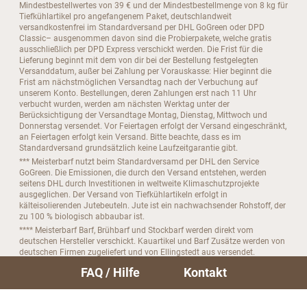
Mindestbestellwertes von 39 € und der Mindestbestellmenge von 8 kg für
Tiefkühlartikel pro angefangenem Paket, deutschlandweit
versandkostenfrei im Standardversand per DHL GoGreen oder DPD
Classic– ausgenommen davon sind die Probierpakete, welche gratis
ausschließlich per DPD Express verschickt werden. Die Frist für die
Lieferung beginnt mit dem von dir bei der Bestellung festgelegten
Versanddatum, außer bei Zahlung per Vorauskasse: Hier beginnt die
Frist am nächstmöglichen Versandtag nach der Verbuchung auf
unserem Konto. Bestellungen, deren Zahlungen erst nach 11 Uhr
verbucht wurden, werden am nächsten Werktag unter der
Berücksichtigung der Versandtage Montag, Dienstag, Mittwoch und
Donnerstag versendet. Vor Feiertagen erfolgt der Versand eingeschränkt,
an Feiertagen erfolgt kein Versand. Bitte beachte, dass es im
Standardversand grundsätzlich keine Laufzeitgarantie gibt.
*** Meisterbarf nutzt beim Standardversamd per DHL den Service
GoGreen. Die Emissionen, die durch den Versand entstehen, werden
seitens DHL durch Investitionen in weltweite Klimaschutzprojekte
ausgeglichen. Der Versand von Tiefkühlartikeln erfolgt in
kälteisolierenden Jutebeuteln. Jute ist ein nachwachsender Rohstoff, der
zu 100 % biologisch abbaubar ist.
**** Meisterbarf Barf, Brühbarf und Stockbarf werden direkt vom
deutschen Hersteller verschickt. Kauartikel und Barf Zusätze werden von
deutschen Firmen zugeliefert und von Ellingstedt aus versendet.
***** Bitte beachte, das du dein Abo nur bis zu 4 Tage vor der nächsten
FAQ / Hilfe
Kontakt
Folgebestellung kündigen kannst.