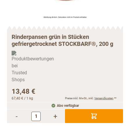
Rinderpansen grün in Stücken
gefriergetrocknet STOCKBARF®, 200 g
13,48 €
67,40 €
/ 1 kg
Preise inkl. MwSt., inkl.
Versandkosten
**
Abo verfügbar
-
+