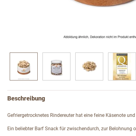
View larger image
View larger image
View larger image
View l
Beschreibung
Gefriergetrocknetes Rindereuter hat eine feine Käsenote un
Ein beliebter Barf Snack für zwischendurch, zur Belohnung od