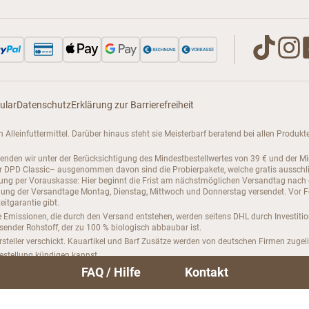
ular
Datenschutz
Erklärung zur Barrierefreiheit
enen Alleinfuttermittel. Darüber hinaus steht sie Meisterbarf beratend bei allen Pro
senden wir unter der Berücksichtigung des Mindestbestellwertes von 39 € und der M
PD Classic– ausgenommen davon sind die Probierpakete, welche gratis ausschließli
hlung per Vorauskasse: Hier beginnt die Frist am nächstmöglichen Versandtag nach
ng der Versandtage Montag, Dienstag, Mittwoch und Donnerstag versendet. Vor Feie
itgarantie gibt.
 Emissionen, die durch den Versand entstehen, werden seitens DHL durch Investiti
hsender Rohstoff, der zu 100 % biologisch abbaubar ist.
steller verschickt. Kauartikel und Barf Zusätze werden von deutschen Firmen zugeli
bestellung kündigen kannst.
FAQ / Hilfe
Kontakt