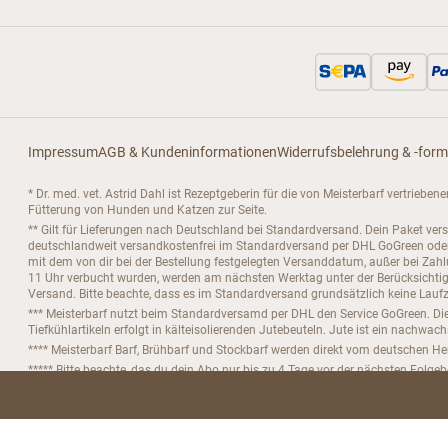
Impressum
AGB & Kundeninformationen
Widerrufsbelehrung & -form
* Dr. med. vet. Astrid Dahl ist Rezeptgeberin für die von Meisterbarf vertrieb
Fütterung von Hunden und Katzen zur Seite.
** Gilt für Lieferungen nach Deutschland bei Standardversand. Dein Paket ver
deutschlandweit versandkostenfrei im Standardversand per DHL GoGreen oder D
mit dem von dir bei der Bestellung festgelegten Versanddatum, außer bei Za
11 Uhr verbucht wurden, werden am nächsten Werktag unter der Berücksichtigu
Versand. Bitte beachte, dass es im Standardversand grundsätzlich keine Laufze
*** Meisterbarf nutzt beim Standardversamd per DHL den Service GoGreen. Die
Tiefkühlartikeln erfolgt in kälteisolierenden Jutebeuteln. Jute ist ein nachwac
**** Meisterbarf Barf, Brühbarf und Stockbarf werden direkt vom deutschen Her
***** Bitte beachte, das du dein Abo nur bis zu 4 Tage vor der nächsten Folge