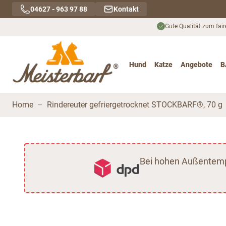
Direkt zum Inhalt
04627 - 963 97 88
Kontakt
Gute Qualität zum fair
Hund
Katze
Angebote
B
Toggle submenu for Hu
Toggle submenu
To
Home
–
Rindereuter gefriergetrocknet STOCKBARF®, 70 g
Bei hohen Außentempe