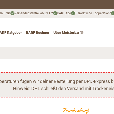
en Preis
Versandkostenfrei ab 39 €**
BARF-Abo
Tierärztliche Kooperation*
ARF Ratgeber
BARF Rechner
Über Meisterbarf®
nd
 for Katze
ggle submenu for Angebote
raturen fügen wir deiner Bestellung per DPD-Express b
Hinweis: DHL schließt den Versand mit Trockeneis
Trockenbarf