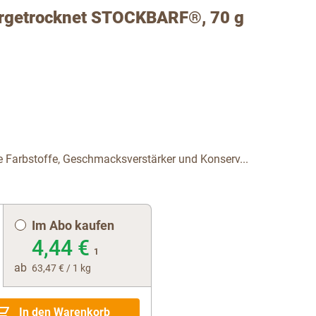
ergetrocknet STOCKBARF®, 70 g
e Farbstoffe, Geschmacksverstärker und Konserv...
Im Abo kaufen
4,44 €
1
ab
63,47 €
/ 1 kg
In den Warenkorb