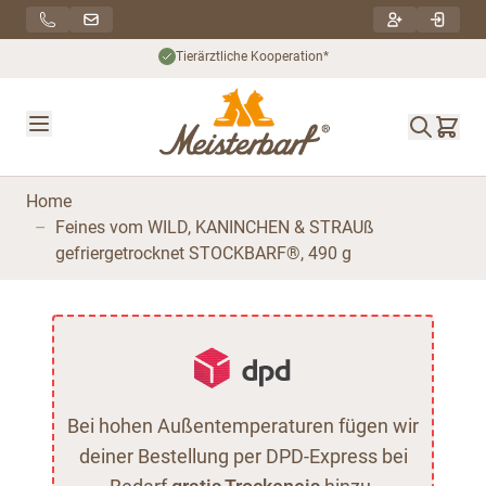
Direkt zum Inhalt
Tierärztliche Kooperation*
Home
–
Feines vom WILD, KANINCHEN & STRAUß
gefriergetrocknet STOCKBARF®, 490 g
Bei hohen Außentemperaturen fügen wir
deiner Bestellung per DPD-Express bei