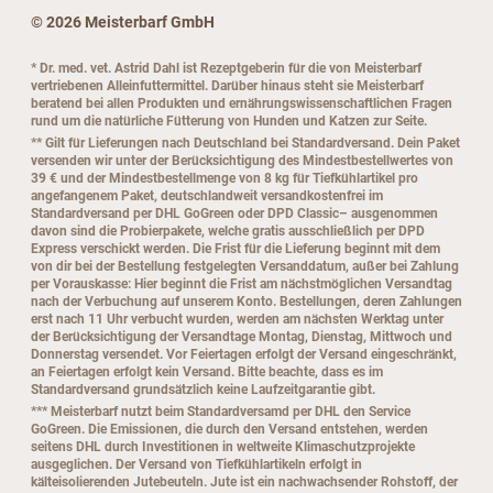
© 2026 Meisterbarf GmbH
* Dr. med. vet. Astrid Dahl ist Rezeptgeberin für die von Meisterbarf
vertriebenen Alleinfuttermittel. Darüber hinaus steht sie Meisterbarf
beratend bei allen Produkten und ernährungswissenschaftlichen Fragen
rund um die natürliche Fütterung von Hunden und Katzen zur Seite.
** Gilt für Lieferungen nach Deutschland bei Standardversand. Dein Paket
versenden wir unter der Berücksichtigung des Mindestbestellwertes von
39 € und der Mindestbestellmenge von 8 kg für Tiefkühlartikel pro
angefangenem Paket, deutschlandweit versandkostenfrei im
Standardversand per DHL GoGreen oder DPD Classic– ausgenommen
davon sind die Probierpakete, welche gratis ausschließlich per DPD
Express verschickt werden. Die Frist für die Lieferung beginnt mit dem
von dir bei der Bestellung festgelegten Versanddatum, außer bei Zahlung
per Vorauskasse: Hier beginnt die Frist am nächstmöglichen Versandtag
nach der Verbuchung auf unserem Konto. Bestellungen, deren Zahlungen
erst nach 11 Uhr verbucht wurden, werden am nächsten Werktag unter
der Berücksichtigung der Versandtage Montag, Dienstag, Mittwoch und
Donnerstag versendet. Vor Feiertagen erfolgt der Versand eingeschränkt,
an Feiertagen erfolgt kein Versand. Bitte beachte, dass es im
Standardversand grundsätzlich keine Laufzeitgarantie gibt.
*** Meisterbarf nutzt beim Standardversamd per DHL den Service
GoGreen. Die Emissionen, die durch den Versand entstehen, werden
seitens DHL durch Investitionen in weltweite Klimaschutzprojekte
ausgeglichen. Der Versand von Tiefkühlartikeln erfolgt in
kälteisolierenden Jutebeuteln. Jute ist ein nachwachsender Rohstoff, der