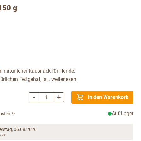
150 g
n natürlicher Kausnack für Hunde.
rlichen Fettgehat, is...
weiterlesen
-
+
In den Warenkorb
Menge
Auf Lager
osten
**
rstag, 06.08.2026
e **