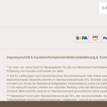
E-Ma
Impressum
AGB & Kundeninformationen
Widerrufsbelehrung & -form
* Dr. med. vet. Astrid Dahl ist Rezeptgeberin für die von Meisterbarf vertrieb
Fütterung von Hunden und Katzen zur Seite.
** Gilt für Lieferungen nach Deutschland bei Standardversand. Dein Paket ver
deutschlandweit versandkostenfrei im Standardversand per DHL GoGreen oder D
mit dem von dir bei der Bestellung festgelegten Versanddatum, außer bei Za
11 Uhr verbucht wurden, werden am nächsten Werktag unter der Berücksichtigu
Versand. Bitte beachte, dass es im Standardversand grundsätzlich keine Laufze
*** Meisterbarf nutzt beim Standardversamd per DHL den Service GoGreen. Die
Tiefkühlartikeln erfolgt in kälteisolierenden Jutebeuteln. Jute ist ein nachwac
**** Meisterbarf Barf, Brühbarf und Stockbarf werden direkt vom deutschen Her