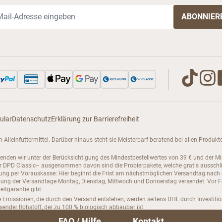
il-Adresse
ular
Datenschutz
Erklärung zur Barrierefreiheit
enen Alleinfuttermittel. Darüber hinaus steht sie Meisterbarf beratend bei allen Pro
senden wir unter der Berücksichtigung des Mindestbestellwertes von 39 € und der M
PD Classic– ausgenommen davon sind die Probierpakete, welche gratis ausschließli
hlung per Vorauskasse: Hier beginnt die Frist am nächstmöglichen Versandtag nach
ng der Versandtage Montag, Dienstag, Mittwoch und Donnerstag versendet. Vor Feie
itgarantie gibt.
 Emissionen, die durch den Versand entstehen, werden seitens DHL durch Investiti
hsender Rohstoff, der zu 100 % biologisch abbaubar ist.
steller verschickt. Kauartikel und Barf Zusätze werden von deutschen Firmen zugeli
FAQ / Hilfe
Kontakt