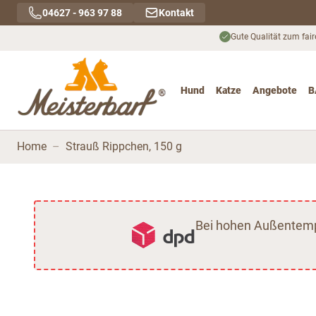
Direkt zum Inhalt
04627 - 963 97 88
Kontakt
Gute Qualität zum fair
Hund
Katze
Angebote
B
Toggle submenu for Hu
Toggle submenu
To
Home
–
Strauß Rippchen, 150 g
Bei hohen Außentempe