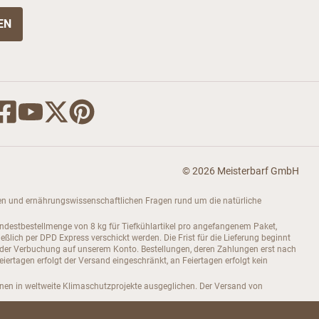
© 2026 Meisterbarf GmbH
dukten und ernährungswissenschaftlichen Fragen rund um die natürliche
indestbestellmenge von 8 kg für Tiefkühlartikel pro angefangenem Paket,
ch per DPD Express verschickt werden. Die Frist für die Lieferung beginnt
 der Verbuchung auf unserem Konto. Bestellungen, deren Zahlungen erst nach
rtagen erfolgt der Versand eingeschränkt, an Feiertagen erfolgt kein
onen in weltweite Klimaschutzprojekte ausgeglichen. Der Versand von
efert und von Ellingstedt aus versendet.