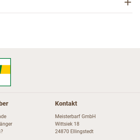
ber
Kontakt
nde
Meisterbarf GmbH
fänger
Wittsiek 18
n?
24870 Ellingstedt