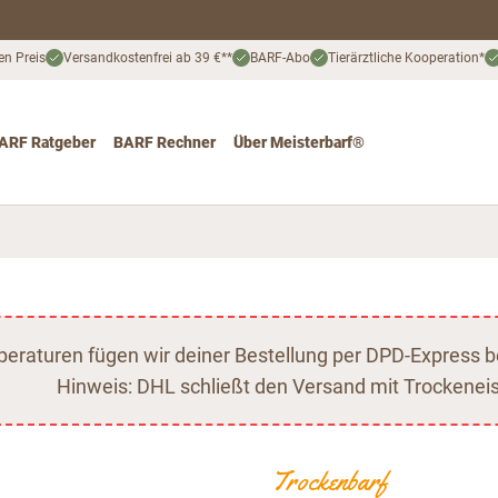
en Preis
Versandkostenfrei ab 39 €**
BARF-Abo
Tierärztliche Kooperation*
ARF Ratgeber
BARF Rechner
Über Meisterbarf®
nd
 for Katze
ggle submenu for Angebote
raturen fügen wir deiner Bestellung per DPD-Express b
Hinweis: DHL schließt den Versand mit Trockeneis
Trockenbarf