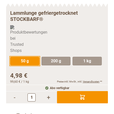
Lammlunge gefriergetrocknet
STOCKBARF®
50 g
200 g
1 kg
4,98 €
99,60 €
/ 1 kg
Preise inkl. MwSt., inkl.
Versandkosten
**
Abo verfügbar
-
+