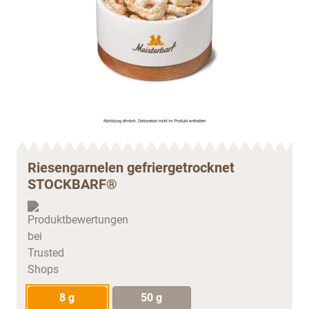
Riesengarnelen gefriergetrocknet
STOCKBARF®
8 g
50 g