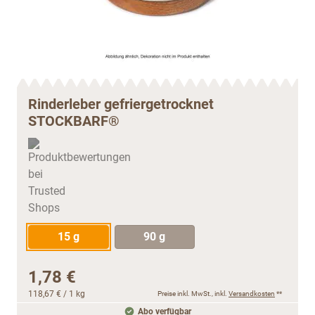
Rinderleber gefriergetrocknet
STOCKBARF®
15 g
90 g
1,78 €
118,67 €
/ 1 kg
Preise inkl. MwSt., inkl.
Versandkosten
**
Abo verfügbar