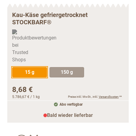
Kau-Käse gefriergetrocknet
STOCKBARF®
15 g
150 g
8,68 €
5.786,67 €
/ 1 kg
Preise inkl. MwSt., inkl.
Versandkosten
**
Abo verfügbar
Bald wieder lieferbar