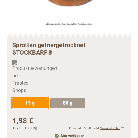
Sprotten gefriergetrocknet
STOCKBARF®
15 g
80 g
1,98 €
132,00 €
/ 1 kg
Preise inkl. MwSt., inkl.
Versandkosten
**
Abo verfügbar