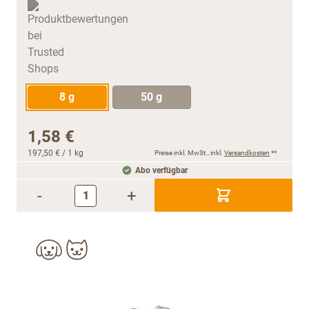
8 g
50 g
1,58 €
197,50 €
/ 1 kg
Preise inkl. MwSt., inkl.
Versandkosten
**
Abo verfügbar
-
+