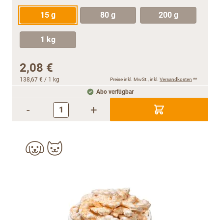
15 g
80 g
200 g
1 kg
2,08 €
138,67 €
/ 1 kg
Preise inkl. MwSt., inkl.
Versandkosten
**
Abo verfügbar
-
+