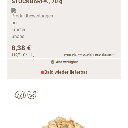
STOCKBARF®, 70 g
8,38 €
119,71 €
/ 1 kg
Preise inkl. MwSt., inkl.
Versandkosten
**
Abo verfügbar
Bald wieder lieferbar