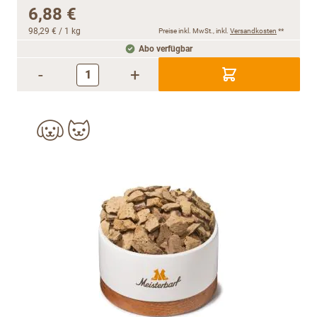
6,88 €
98,29 €
/ 1 kg
Preise inkl. MwSt., inkl.
Versandkosten
**
Abo verfügbar
-
+