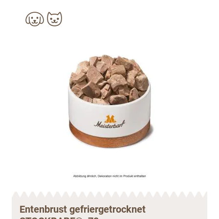
Entenbrust gefriergetrocknet