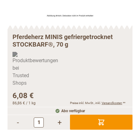
Pferdeherz MINIS gefriergetrocknet
STOCKBARF®, 70 g
6,08 €
86,86 €
/ 1 kg
Preise inkl. MwSt., inkl.
Versandkosten
**
Abo verfügbar
-
+