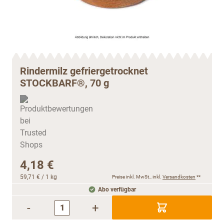
Rindermilz gefriergetrocknet
STOCKBARF®, 70 g
4,18 €
59,71 €
/ 1 kg
Preise inkl. MwSt., inkl.
Versandkosten
**
Abo verfügbar
-
+