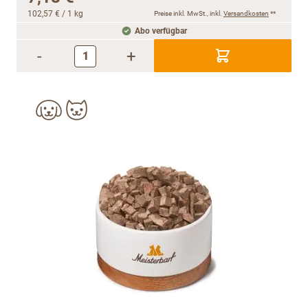
102,57 €
/ 1 kg
Preise inkl. MwSt., inkl.
Versandkosten
**
Abo verfügbar
-
+