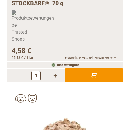
STOCKBARF®, 70 g
4,58 €
65,43 €
/ 1 kg
Preise inkl. MwSt., inkl.
Versandkosten
**
Abo verfügbar
-
+