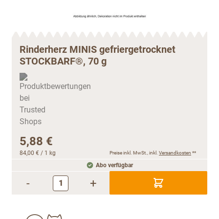
Rinderherz MINIS gefriergetrocknet
STOCKBARF®, 70 g
5,88 €
84,00 €
/ 1 kg
Preise inkl. MwSt., inkl.
Versandkosten
**
Abo verfügbar
-
+