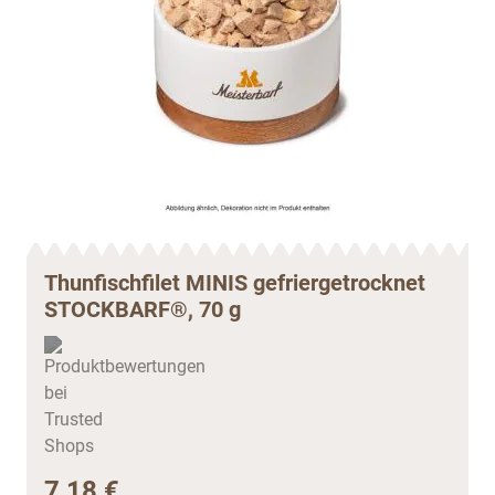
Thunfischfilet MINIS gefriergetrocknet
STOCKBARF®, 70 g
7,18 €