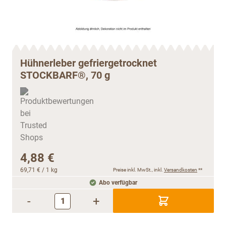
Hühnerleber gefriergetrocknet
STOCKBARF®, 70 g
4,88 €
69,71 €
/ 1 kg
Preise inkl. MwSt., inkl.
Versandkosten
**
Abo verfügbar
-
+