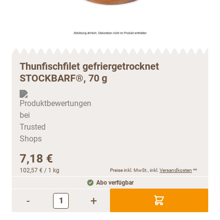
Thunfischfilet gefriergetrocknet
STOCKBARF®, 70 g
7,18 €
102,57 €
/ 1 kg
Preise inkl. MwSt., inkl.
Versandkosten
**
Abo verfügbar
-
+