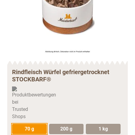
Rindfleisch Würfel gefriergetrocknet
STOCKBARF®
70 g
200 g
1 kg