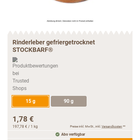
Rinderleber gefriergetrocknet
STOCKBARF®
15 g
90 g
1,78 €
197,78 €
/ 1 kg
Preise inkl. MwSt., inkl.
Versandkosten
**
Abo verfügbar