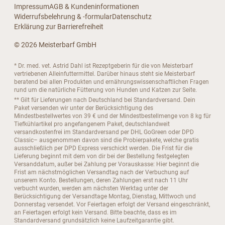
Impressum
AGB & Kundeninformationen
Widerrufsbelehrung & -formular
Datenschutz
Erklärung zur Barrierefreiheit
© 2026 Meisterbarf GmbH
* Dr. med. vet. Astrid Dahl ist Rezeptgeberin für die von Meisterbarf
vertriebenen Alleinfuttermittel. Darüber hinaus steht sie Meisterbarf
beratend bei allen Produkten und ernährungswissenschaftlichen Fragen
rund um die natürliche Fütterung von Hunden und Katzen zur Seite.
** Gilt für Lieferungen nach Deutschland bei Standardversand. Dein
Paket versenden wir unter der Berücksichtigung des
Mindestbestellwertes von 39 € und der Mindestbestellmenge von 8 kg für
Tiefkühlartikel pro angefangenem Paket, deutschlandweit
versandkostenfrei im Standardversand per DHL GoGreen oder DPD
Classic– ausgenommen davon sind die Probierpakete, welche gratis
ausschließlich per DPD Express verschickt werden. Die Frist für die
Lieferung beginnt mit dem von dir bei der Bestellung festgelegten
Versanddatum, außer bei Zahlung per Vorauskasse: Hier beginnt die
Frist am nächstmöglichen Versandtag nach der Verbuchung auf
unserem Konto. Bestellungen, deren Zahlungen erst nach 11 Uhr
verbucht wurden, werden am nächsten Werktag unter der
Berücksichtigung der Versandtage Montag, Dienstag, Mittwoch und
Donnerstag versendet. Vor Feiertagen erfolgt der Versand eingeschränkt,
an Feiertagen erfolgt kein Versand. Bitte beachte, dass es im
Standardversand grundsätzlich keine Laufzeitgarantie gibt.