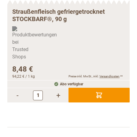
Straußenfleisch gefriergetrocknet
STOCKBARF®, 90 g
8,48 €
94,22 €
/ 1 kg
Preise inkl. MwSt., inkl.
Versandkosten
**
Abo verfügbar
-
+