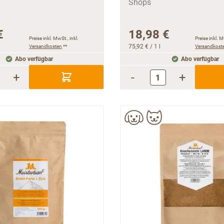
€
18,98 €
Preise inkl. MwSt., inkl.
Preise inkl. M
Versandkosten
**
75,92 €
/ 1 l
Versandkost
Abo verfügbar
Abo verfügbar
+
-
+