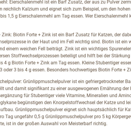
ehl: Eierschalenmehl ist ein Barf Zusatz, der aus zu Pulver zer
n reichlich Kalzium und eignet sich zum Beispiel, um den hohen
 bis 1,5 g Eierschalenmehl am Tag essen. Wer Eierschalenmehl ka
+ Zink: Biotin Forte + Zink ist ein Barf Zusatz für Katzen, der dab
selprozesse in der Haut und im Fell wichtig sind. Biotin ist ei
d einem weichen Fell beiträgt. Zink ist ein wichtiges Spurenelem
ersen Stoffwechselprozessen beteiligt und hilft bei der Stärkun
s 4 g Biotin Forte + Zink am Tag essen. Kleine Stubentiger esse
3 oder 3 bis 4 g essen. Besonders hochwertiges Biotin Forte + Zi
helpulver: Grünlippmuschelpulver ist ein gefriergetrockneter Ba
ellt und damit signifikant zu einer ausgewogenen Ernährung der 
ergänzung für Stubentiger viele Vitamine, Mineralien und Amin
lykane begünstigen den Knorpelstoffwechsel der Katze und lei
ufbau. Grünlippmuschelpulver eignet sich hauptsächlich für 
 Tag ungefähr 0,5 g Grünlippmuschelpulver pro 5 kg Körpergew
e, ist in der großen Auswahl von Meisterbarf richtig.