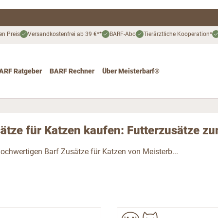
en Preis
Versandkostenfrei ab 39 €**
BARF-Abo
Tierärztliche Kooperation*
ARF Ratgeber
BARF Rechner
Über Meisterbarf®
nd
 for Katze
ggle submenu for Angebote
ätze für Katzen kaufen: Futterzusätze z
hochwertigen Barf Zusätze für Katzen von Meisterb...