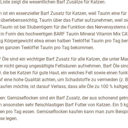
Liste zeigt die wesentlichen Barf Zusätze für Katzen.
n ist ein essenzieller Barf Zusatz für Katzen, weil Taurin eine f
 überlebenswichtig, Taurin über das Futter aufzunehmen, weil si
 Taurin ist bei Stubentigern für die Funktion des Nervensystem
. in Form des hochwertigen BARF Taurin Mineral Vitamin Mix CAT
 kg Körpergewicht etwa einen halben Teelöffel Taurin pro Tag be
en ganzen Teelöffel Taurin pro Tag bekommen.
f Öle sind ein wichtiger Barf Zusatz für alle Katzen, die unter M
ter nicht genug ungesättigte Fettsäuren aufnehmen. Barf Öle si
 die bei Katzen für gute Haut, ein weiches Fell sowie einen fun
uf eine hohe Qualität achten, um Schadstoffe zu vermeiden (z. 
kaufen möchte, ist darauf Verlass, dass alle Öle zu 100 % kaltg
n: Gemüseflocken sind ein Barf Zusatz, der aus schonend getr
ansonsten sehr fleischlastigen Barf Futter von Katzen. Ein 5 kg
n pro Tag essen. Gemüseflocken kaufen kann man zum Beispiel 
se legen.