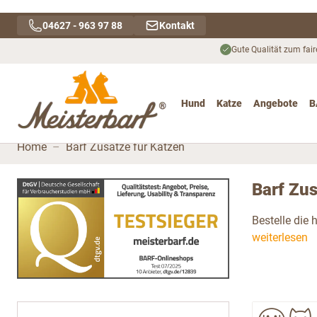
Direkt zum Inhalt
04627 - 963 97 88
Kontakt
Gute Qualität zum fair
Hund
Katze
Angebote
B
Toggle submenu for Hu
Toggle submenu
To
Home
–
Barf Zusätze für Katzen
Barf Zus
Bestelle die 
weiterlesen