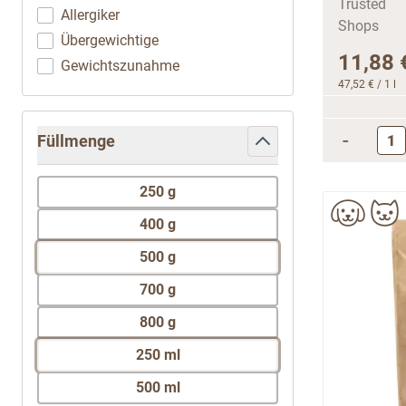
Allergiker
Übergewichtige
11,88 
Gewichtszunahme
47,52 €
/ 1 l
-
Füllmenge
filter
250 g
400 g
500 g
700 g
800 g
250 ml
500 ml