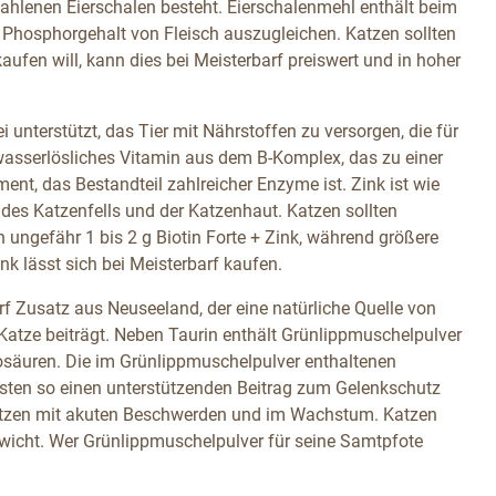
mahlenen Eierschalen besteht. Eierschalenmehl enthält beim
 Phosphorgehalt von Fleisch auszugleichen. Katzen sollten
ufen will, kann dies bei Meisterbarf preiswert und in hoher
ei unterstützt, das Tier mit Nährstoffen zu versorgen, die für
n wasserlösliches Vitamin aus dem B-Komplex, das zu einer
ent, das Bestandteil zahlreicher Enzyme ist. Zink ist wie
g des Katzenfells und der Katzenhaut. Katzen sollten
n ungefähr 1 bis 2 g Biotin Forte + Zink, während größere
nk lässt sich bei Meisterbarf kaufen.
rf Zusatz aus Neuseeland, der eine natürliche Quelle von
Katze beiträgt. Neben Taurin enthält Grünlippmuschelpulver
osäuren. Die im Grünlippmuschelpulver enthaltenen
sten so einen unterstützenden Beitrag zum Gelenkschutz
Katzen mit akuten Beschwerden und im Wachstum. Katzen
icht. Wer Grünlippmuschelpulver für seine Samtpfote