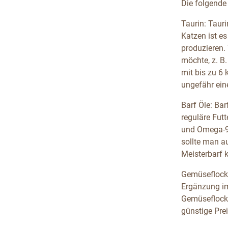
Die folgende 
Taurin: Tauri
Katzen ist es
produzieren.
möchte, z. B
mit bis zu 6
ungefähr ein
Barf Öle: Bar
reguläre Fut
und Omega-9,
sollte man a
Meisterbarf 
Gemüseflocke
Ergänzung im 
Gemüseflocke
günstige Prei