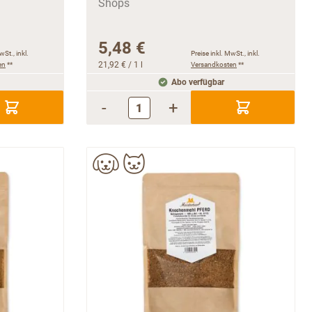
5,48 €
wSt., inkl.
Preise inkl. MwSt., inkl.
en
**
21,92 €
/ 1 l
Versandkosten
**
Abo verfügbar
-
+