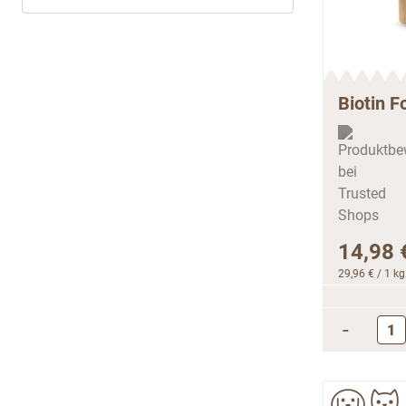
Biotin F
14,98 
29,96 €
/ 1 kg
-