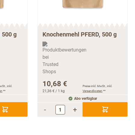
 500 g
Knochenmehl PFERD, 500 g
10,68 €
wSt., inkl.
Preise inkl. MwSt., inkl.
en
**
21,36 €
/ 1 kg
Versandkosten
**
Abo verfügbar
-
+