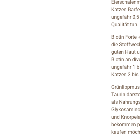
Eierschalenm
Katzen Barfe
ungefähr 0,5
Qualität tun.
Biotin Forte 
die Stoffwech
guten Haut un
Biotin an div
ungefähr 1 bi
Katzen 2 bis 
Grünlippmusc
Taurin darst
als Nahrungs
Glykosaminog
und Knorpela
bekommen pro
kaufen möcht