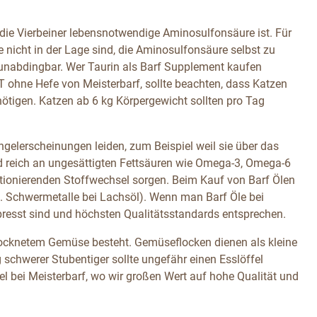
ür die Vierbeiner lebensnotwendige Aminosulfonsäure ist. Für
e nicht in der Lage sind, die Aminosulfonsäure selbst zu
s unabdingbar. Wer Taurin als Barf Supplement kaufen
 ohne Hefe von Meisterbarf, sollte beachten, dass Katzen
nötigen. Katzen ab 6 kg Körpergewicht sollten pro Tag
angelerscheinungen leiden, zum Beispiel weil sie über das
nd reich an ungesättigten Fettsäuren wie Omega-3, Omega-6
ktionierenden Stoffwechsel sorgen. Beim Kauf von Barf Ölen
B. Schwermetalle bei Lachsöl). Wenn man Barf Öle bei
epresst sind und höchsten Qualitätsstandards entsprechen.
ocknetem Gemüse besteht. Gemüseflocken dienen als kleine
 schwerer Stubentiger sollte ungefähr einen Esslöffel
bei Meisterbarf, wo wir großen Wert auf hohe Qualität und