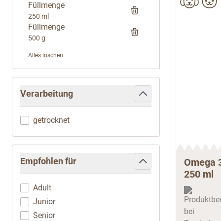
Füllmenge
250 ml
Füllmenge
500 g
Alles löschen
Zur Produktliste springen
Verarbeitung
filter
getrocknet
Empfohlen für
Omega 3
250 ml
filter
Adult
Junior
Senior