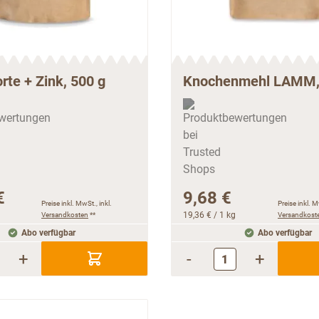
orte + Zink, 500 g
Knochenmehl LAMM,
€
9,68 €
Preise inkl. MwSt., inkl.
Preise inkl. M
Versandkosten
**
19,36 €
/ 1 kg
Versandkost
Abo verfügbar
Abo verfügbar
+
-
+