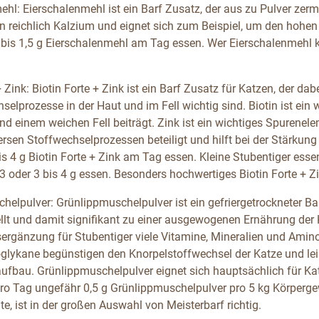
ehl: Eierschalenmehl ist ein Barf Zusatz, der aus zu Pulver zer
n reichlich Kalzium und eignet sich zum Beispiel, um den hohen
 bis 1,5 g Eierschalenmehl am Tag essen. Wer Eierschalenmehl ka
+ Zink: Biotin Forte + Zink ist ein Barf Zusatz für Katzen, der dab
selprozesse in der Haut und im Fell wichtig sind. Biotin ist ei
d einem weichen Fell beiträgt. Zink ist ein wichtiges Spurenelem
ersen Stoffwechselprozessen beteiligt und hilft bei der Stärkun
s 4 g Biotin Forte + Zink am Tag essen. Kleine Stubentiger esse
3 oder 3 bis 4 g essen. Besonders hochwertiges Biotin Forte + Zi
helpulver: Grünlippmuschelpulver ist ein gefriergetrockneter Ba
ellt und damit signifikant zu einer ausgewogenen Ernährung der 
ergänzung für Stubentiger viele Vitamine, Mineralien und Amin
lykane begünstigen den Knorpelstoffwechsel der Katze und lei
ufbau. Grünlippmuschelpulver eignet sich hauptsächlich für 
 Tag ungefähr 0,5 g Grünlippmuschelpulver pro 5 kg Körpergew
e, ist in der großen Auswahl von Meisterbarf richtig.