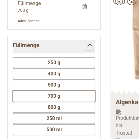
Füllmenge
700 g
Alles löschen
Zur Produktliste springen
Füllmenge
filter
250 g
400 g
500 g
700 g
Algenkal
800 g
250 ml
500 ml