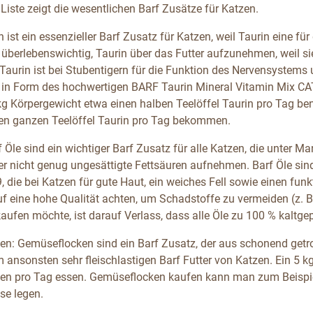
Liste zeigt die wesentlichen Barf Zusätze für Katzen.
n ist ein essenzieller Barf Zusatz für Katzen, weil Taurin eine f
 überlebenswichtig, Taurin über das Futter aufzunehmen, weil si
 Taurin ist bei Stubentigern für die Funktion des Nervensystem
. in Form des hochwertigen BARF Taurin Mineral Vitamin Mix CAT
 kg Körpergewicht etwa einen halben Teelöffel Taurin pro Tag be
en ganzen Teelöffel Taurin pro Tag bekommen.
f Öle sind ein wichtiger Barf Zusatz für alle Katzen, die unter M
ter nicht genug ungesättigte Fettsäuren aufnehmen. Barf Öle si
 die bei Katzen für gute Haut, ein weiches Fell sowie einen fun
uf eine hohe Qualität achten, um Schadstoffe zu vermeiden (z. 
kaufen möchte, ist darauf Verlass, dass alle Öle zu 100 % kaltg
n: Gemüseflocken sind ein Barf Zusatz, der aus schonend getr
ansonsten sehr fleischlastigen Barf Futter von Katzen. Ein 5 kg
n pro Tag essen. Gemüseflocken kaufen kann man zum Beispiel 
se legen.