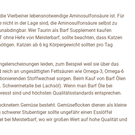
ür die Vierbeiner lebensnotwendige Aminosulfonsäure ist. Für
e nicht in der Lage sind, die Aminosulfonsäure selbst zu
s unabdingbar. Wer Taurin als Barf Supplement kaufen
 ohne Hefe von Meisterbarf, sollte beachten, dass Katzen
nötigen. Katzen ab 6 kg Körpergewicht sollten pro Tag
angelerscheinungen leiden, zum Beispiel weil sie über das
nd reich an ungesättigten Fettsäuren wie Omega-3, Omega-6
ktionierenden Stoffwechsel sorgen. Beim Kauf von Barf Ölen
B. Schwermetalle bei Lachsöl). Wenn man Barf Öle bei
epresst sind und höchsten Qualitätsstandards entsprechen.
ocknetem Gemüse besteht. Gemüseflocken dienen als kleine
 schwerer Stubentiger sollte ungefähr einen Esslöffel
bei Meisterbarf, wo wir großen Wert auf hohe Qualität und