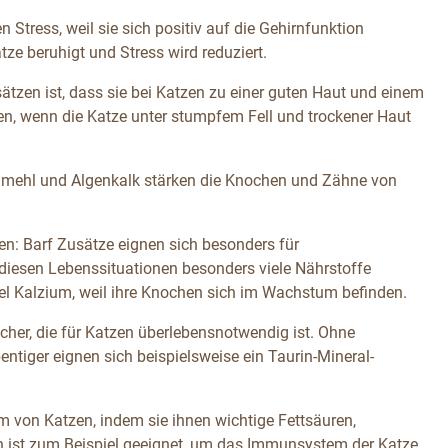
Stress, weil sie sich positiv auf die Gehirnfunktion
e beruhigt und Stress wird reduziert.
sätzen ist, dass sie bei Katzen zu einer guten Haut und einem
fen, wenn die Katze unter stumpfem Fell und trockener Haut
nmehl und Algenkalk stärken die Knochen und Zähne von
: Barf Zusätze eignen sich besonders für
iesen Lebenssituationen besonders viele Nährstoffe
l Kalzium, weil ihre Knochen sich im Wachstum befinden.
icher, die für Katzen überlebensnotwendig ist. Ohne
ntiger eignen sich beispielsweise ein Taurin-Mineral-
von Katzen, indem sie ihnen wichtige Fettsäuren,
en ist zum Beispiel geeignet, um das Immunsystem der Katze