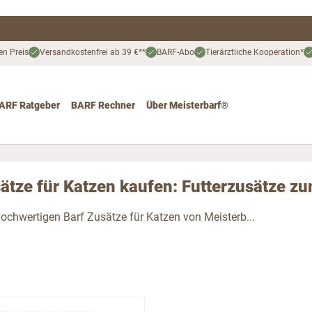
en Preis
Versandkostenfrei ab 39 €**
BARF-Abo
Tierärztliche Kooperation*
ARF Ratgeber
BARF Rechner
Über Meisterbarf®
nd
 for Katze
ggle submenu for Angebote
ätze für Katzen kaufen: Futterzusätze z
hochwertigen Barf Zusätze für Katzen von Meisterb...