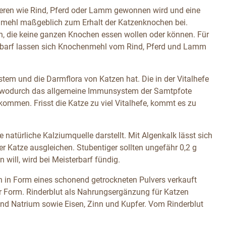
eren wie Rind, Pferd oder Lamm gewonnen wird und eine
enmehl maßgeblich zum Erhalt der Katzenknochen bei.
, die keine ganzen Knochen essen wollen oder können. Für
rbarf lassen sich Knochenmehl vom Rind, Pferd und Lamm
ystem und die Darmflora von Katzen hat. Die in der Vitalhefe
m, wodurch das allgemeine Immunsystem der Samtpfote
ekommen. Frisst die Katze zu viel Vitalhefe, kommt es zu
 natürliche Kalziumquelle darstellt. Mit Algenkalk lässt sich
r Katze ausgleichen. Stubentiger sollten ungefähr 0,2 g
will, wird bei Meisterbarf fündig.
len in Form eines schonend getrockneten Pulvers verkauft
er Form. Rinderblut als Nahrungsergänzung für Katzen
und Natrium sowie Eisen, Zinn und Kupfer. Vom Rinderblut