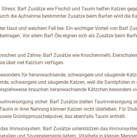
Stress: Barf Zusätze wie Fischöl und Taurin helfen Katzen gegen 
urch die Aufnahme bestimmter Zusätze beim Barfen wird die Katz
er Haut und weichem Fell bei: Ein wichtiger Vorteil von Barf Zu
 beitragen. Vor allem Barf Öle eignen sich als Zusätze beim Bar
Knochen und Zähne: Barf Zusätze wie Knochenmehl, Eierschale
sie über viel Kalzium verfügen.
besonders für heranwachsende, schwangere und säugende Katzen
de, schwangere und säugende Katzen, weil die Samtpfoten in d
eispielsweise brauchen heranwachsende Kätzchen besonders vie
aurinversorgung sicher: Barf Zusätze stellen Taurinversorgung s
Taurin in ihrer Nahrung können Katzen nicht überleben. Für Stube
sowie Grünlippmuschelpulver, das ebenfalls Taurin enthält.
 das Immunsystem: Barf Zusätze unterstützen das Immunsystem 
neralien und Spurenelemente liefern. Vitalhefe in kleinen Meng