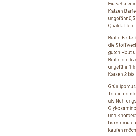
Eierschalenm
Katzen Barfe
ungefähr 0,5
Qualität tun.
Biotin Forte 
die Stoffwech
guten Haut un
Biotin an div
ungefähr 1 bi
Katzen 2 bis 
Grünlippmusc
Taurin darst
als Nahrungs
Glykosaminog
und Knorpela
bekommen pro
kaufen möcht