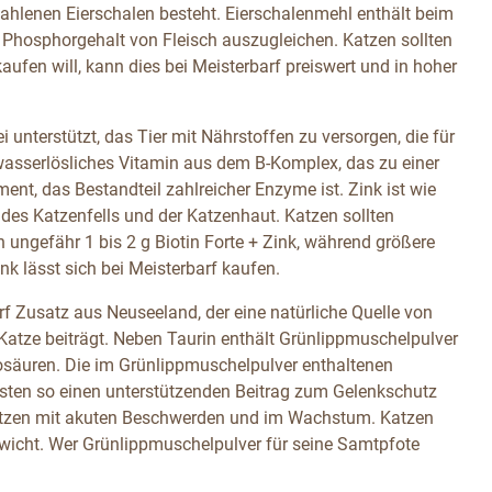
mahlenen Eierschalen besteht. Eierschalenmehl enthält beim
 Phosphorgehalt von Fleisch auszugleichen. Katzen sollten
ufen will, kann dies bei Meisterbarf preiswert und in hoher
ei unterstützt, das Tier mit Nährstoffen zu versorgen, die für
n wasserlösliches Vitamin aus dem B-Komplex, das zu einer
ent, das Bestandteil zahlreicher Enzyme ist. Zink ist wie
g des Katzenfells und der Katzenhaut. Katzen sollten
n ungefähr 1 bis 2 g Biotin Forte + Zink, während größere
nk lässt sich bei Meisterbarf kaufen.
rf Zusatz aus Neuseeland, der eine natürliche Quelle von
Katze beiträgt. Neben Taurin enthält Grünlippmuschelpulver
osäuren. Die im Grünlippmuschelpulver enthaltenen
sten so einen unterstützenden Beitrag zum Gelenkschutz
Katzen mit akuten Beschwerden und im Wachstum. Katzen
icht. Wer Grünlippmuschelpulver für seine Samtpfote