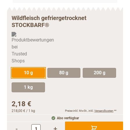
Wildfleisch gefriergetrocknet
STOCKBARF®
10 g
80 g
200 g
1 kg
2,18 €
218,00 €
/ 1 kg
Preise inkl. MwSt., inkl.
Versandkosten
**
Abo verfügbar
-
+