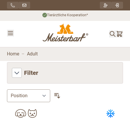
Direkt zum Inhalt
Nachhaltiger Versand***
Home
–
Adult
Filter