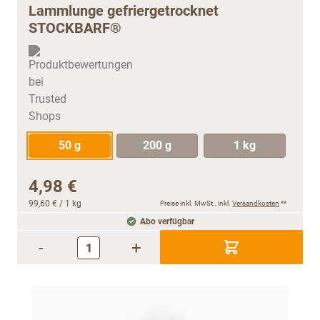
Lammlunge gefriergetrocknet
STOCKBARF®
50 g
200 g
1 kg
4,98 €
99,60 €
/ 1 kg
Preise inkl. MwSt., inkl.
Versandkosten
**
Abo verfügbar
-
+