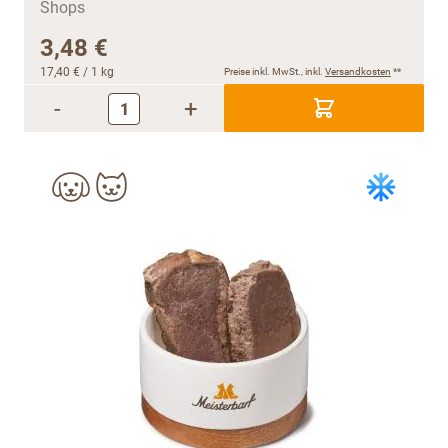
3,48 €
17,40 €
/ 1 kg
Preise inkl. MwSt., inkl.
Versandkosten
**
-
+