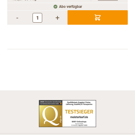
Abo verfügbar
-
+