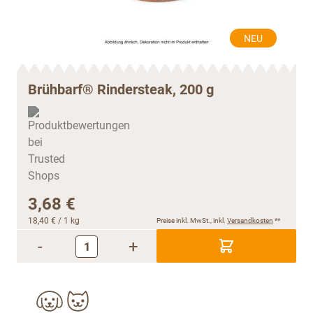
NEU
Brühbarf® Rindersteak, 200 g
3,68 €
18,40 €
/ 1 kg
Preise inkl. MwSt., inkl.
Versandkosten
**
-
+