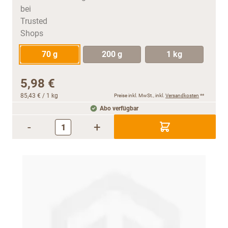
70 g
200 g
1 kg
5,98 €
85,43 €
/ 1 kg
Preise inkl. MwSt., inkl.
Versandkosten
**
Abo verfügbar
-
+