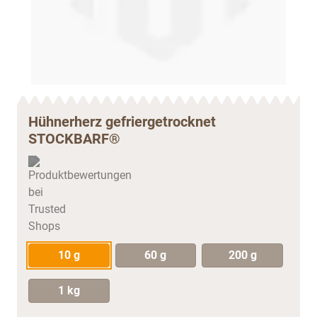
Hühnerherz gefriergetrocknet
STOCKBARF®
10 g
60 g
200 g
1 kg