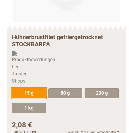
Hühnerbrustfilet gefriergetrocknet
STOCKBARF®
15 g
80 g
200 g
1 kg
2,08 €
138,67 €
/ 1 kg
Preise inkl. MwSt., inkl.
Versandkosten
**