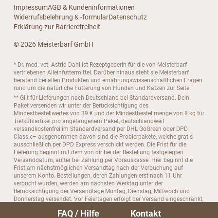
Impressum
AGB & Kundeninformationen
Widerrufsbelehrung & -formular
Datenschutz
Erklärung zur Barrierefreiheit
© 2026 Meisterbarf GmbH
* Dr. med. vet. Astrid Dahl ist Rezeptgeberin für die von Meisterbarf
vertriebenen Alleinfuttermittel. Darüber hinaus steht sie Meisterbarf
beratend bei allen Produkten und ernährungswissenschaftlichen Fragen
rund um die natürliche Fütterung von Hunden und Katzen zur Seite.
** Gilt für Lieferungen nach Deutschland bei Standardversand. Dein
Paket versenden wir unter der Berücksichtigung des
Mindestbestellwertes von 39 € und der Mindestbestellmenge von 8 kg für
Tiefkühlartikel pro angefangenem Paket, deutschlandweit
versandkostenfrei im Standardversand per DHL GoGreen oder DPD
Classic– ausgenommen davon sind die Probierpakete, welche gratis
ausschließlich per DPD Express verschickt werden. Die Frist für die
Lieferung beginnt mit dem von dir bei der Bestellung festgelegten
Versanddatum, außer bei Zahlung per Vorauskasse: Hier beginnt die
Frist am nächstmöglichen Versandtag nach der Verbuchung auf
unserem Konto. Bestellungen, deren Zahlungen erst nach 11 Uhr
verbucht wurden, werden am nächsten Werktag unter der
Berücksichtigung der Versandtage Montag, Dienstag, Mittwoch und
Donnerstag versendet. Vor Feiertagen erfolgt der Versand eingeschränkt,
an Feiertagen erfolgt kein Versand. Bitte beachte, dass es im
FAQ / Hilfe
Kontakt
Standardversand grundsätzlich keine Laufzeitgarantie gibt.