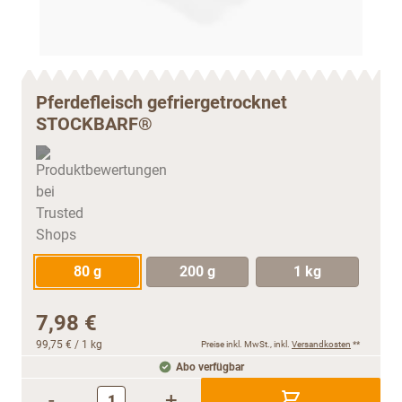
Pferdefleisch gefriergetrocknet
STOCKBARF®
80 g
200 g
1 kg
7,98 €
99,75 €
/ 1 kg
Preise inkl. MwSt., inkl.
Versandkosten
**
Abo verfügbar
-
+