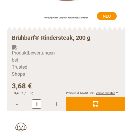
NEU
Brühbarf® Rindersteak, 200 g
3,68 €
18,40 €
/ 1 kg
Preise inkl. MwSt., inkl.
Versandkosten
**
-
+