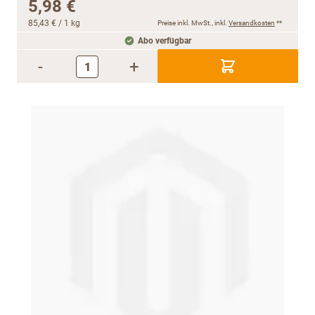
5,98 €
85,43 €
/ 1 kg
Preise inkl. MwSt., inkl.
Versandkosten
**
Abo verfügbar
-
+