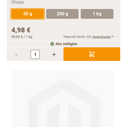
50 g
200 g
1 kg
4,98 €
99,60 €
/ 1 kg
Preise inkl. MwSt., inkl.
Versandkosten
**
Abo verfügbar
-
+