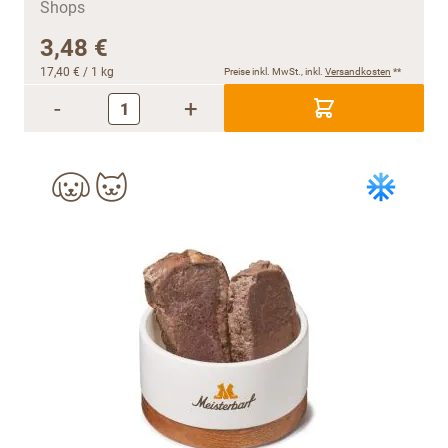
3,48 €
17,40 €
/ 1 kg
Preise inkl. MwSt., inkl.
Versandkosten
**
-
+