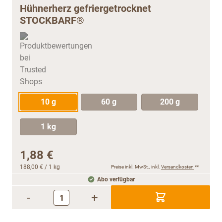
Hühnerherz gefriergetrocknet
STOCKBARF®
10 g
60 g
200 g
1 kg
1,88 €
188,00 €
/ 1 kg
Preise inkl. MwSt., inkl.
Versandkosten
**
Abo verfügbar
-
+