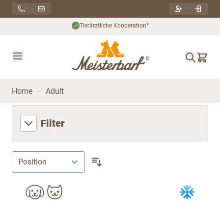
Direkt zum Inhalt
Nachhaltiger Versand***
Home
–
Adult
Filter