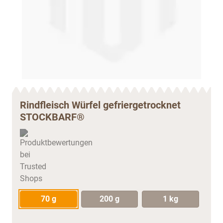
Rindfleisch Würfel gefriergetrocknet
STOCKBARF®
70 g
200 g
1 kg