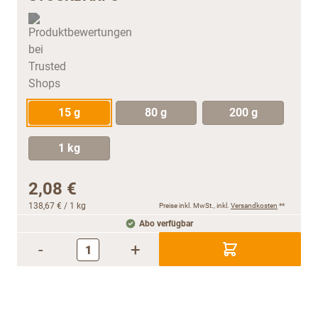
15 g
80 g
200 g
1 kg
2,08 €
138,67 €
/ 1 kg
Preise inkl. MwSt., inkl.
Versandkosten
**
Abo verfügbar
-
+