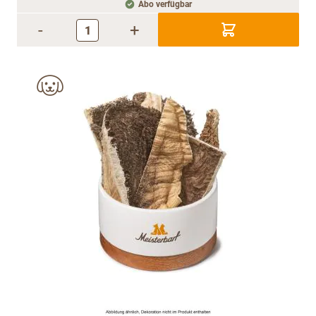
Abo verfügbar
-
+