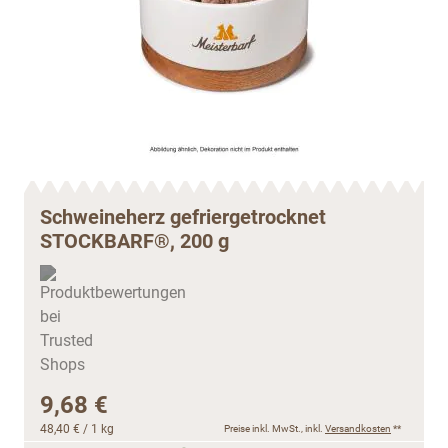
Schweineherz gefriergetrocknet
STOCKBARF®, 200 g
9,68 €
48,40 €
/ 1 kg
Preise inkl. MwSt., inkl.
Versandkosten
**