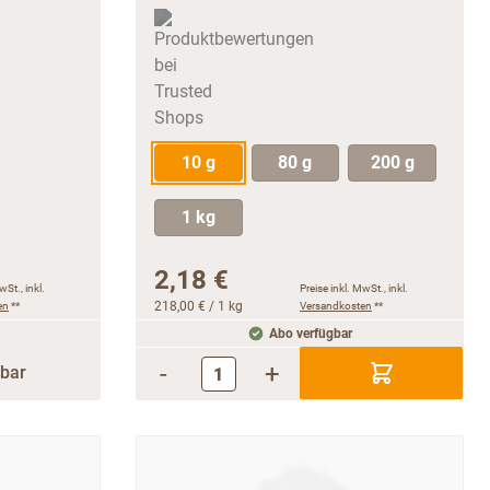
10 g
80 g
200 g
1 kg
2,18 €
wSt., inkl.
Preise inkl. MwSt., inkl.
en
**
218,00 €
/ 1 kg
Versandkosten
**
Abo verfügbar
-
+
rbar