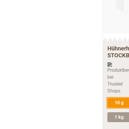
Hühnerh
STOCK
10 g
1 kg