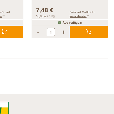
7,48 €
wSt., inkl.
Preise inkl. MwSt., inkl.
en
**
68,00 €
/ 1 kg
Versandkosten
**
Abo verfügbar
-
+