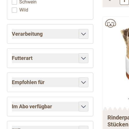
-
Schwein
Wild
Verarbeitung
filter
Futterart
filter
Empfohlen für
filter
Im Abo verfügbar
filter
Rinderp
Stücken 