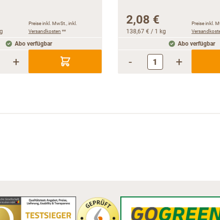
2,08 €
Preise inkl. MwSt., inkl.
Preise inkl. M
kg
Versandkosten
**
138,67 €
/ 1 kg
Versandkost
Abo verfügbar
Abo verfügbar
+
-
+