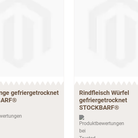
ge gefriergetrocknet
Rindfleisch Würfel
BARF®
gefriergetrocknet
STOCKBARF®