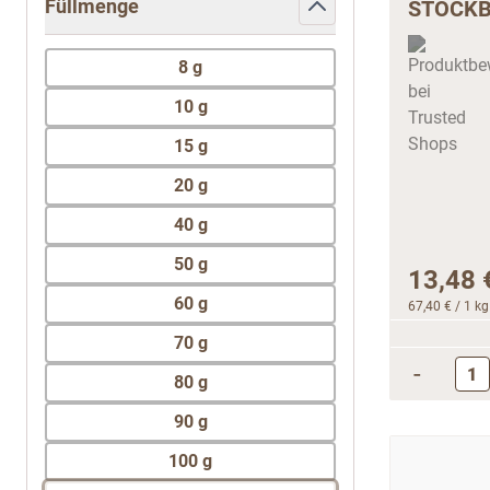
Füllmenge
STOCKB
filter
8 g
10 g
15 g
20 g
40 g
50 g
13,48 
60 g
67,40 €
/ 1 kg
70 g
-
80 g
90 g
100 g