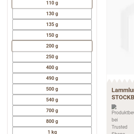
110 g
130 g
135 g
150 g
200 g
250 g
400 g
490 g
500 g
Lammlun
STOCK
540 g
700 g
800 g
1 kg