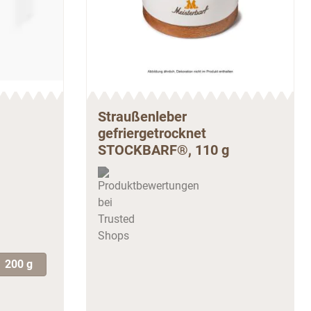
Straußenleber
gefriergetrocknet
STOCKBARF®, 110 g
200 g