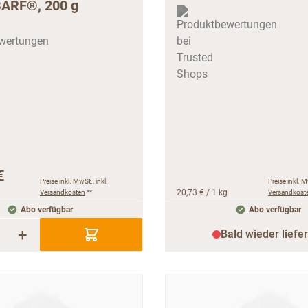
ARF®, 200 g
€
Preise inkl. MwSt., inkl.
Preise inkl. M
Versandkosten
**
20,73 €
/ 1 kg
Versandkost
Abo verfügbar
Abo verfügbar
+
Bald wieder liefe