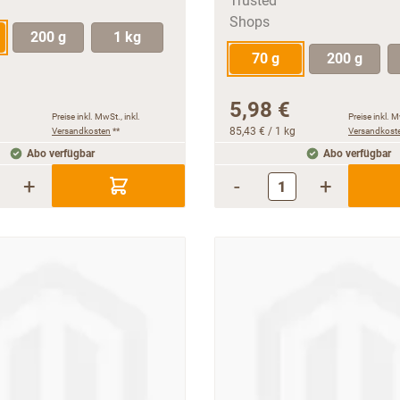
200 g
1 kg
70 g
200 g
5,98 €
Preise inkl. MwSt., inkl.
Preise inkl. M
Versandkosten
**
85,43 €
/ 1 kg
Versandkost
Abo verfügbar
Abo verfügbar
+
-
+