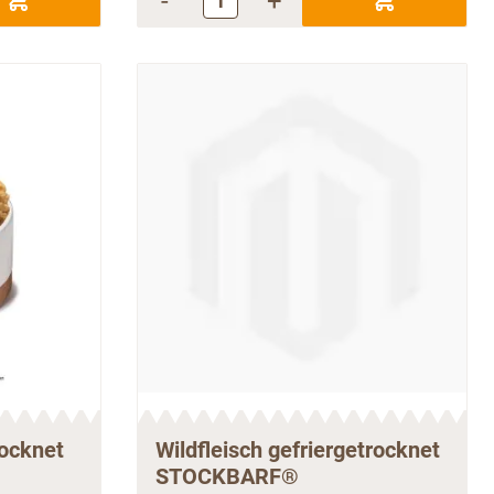
-
+
rocknet
Wildfleisch gefriergetrocknet
STOCKBARF®