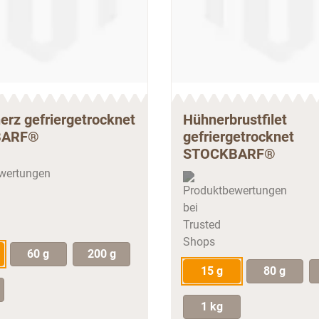
erz gefriergetrocknet
Hühnerbrustfilet
BARF®
gefriergetrocknet
STOCKBARF®
60 g
200 g
15 g
80 g
1 kg