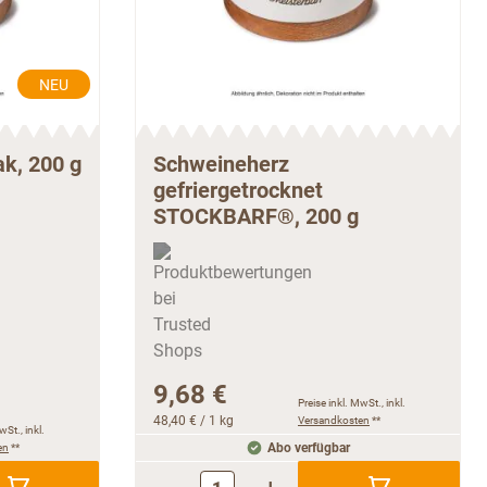
NEU
k, 200 g
Schweineherz
gefriergetrocknet
STOCKBARF®, 200 g
9,68 €
Preise inkl. MwSt., inkl.
48,40 €
/ 1 kg
Versandkosten
**
wSt., inkl.
en
**
Abo verfügbar