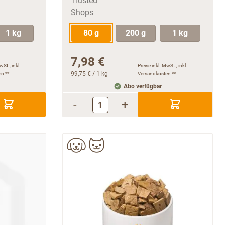
1 kg
80 g
200 g
1 kg
7,98 €
wSt., inkl.
Preise inkl. MwSt., inkl.
en
**
99,75 €
/ 1 kg
Versandkosten
**
Abo verfügbar
-
+