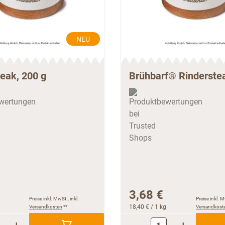
NEU
eak, 200 g
Brühbarf® Rinderstea
3,68 €
Preise inkl. MwSt., inkl.
Preise inkl. M
Versandkosten
**
18,40 €
/ 1 kg
Versandkost