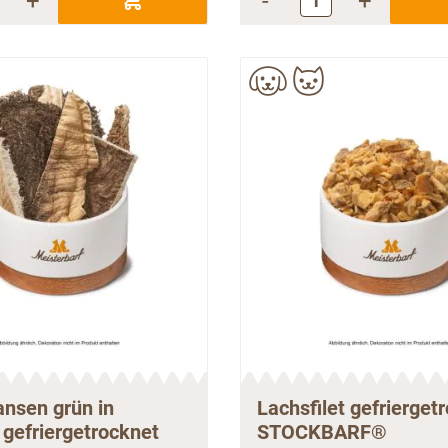
+
-
+
ansen grün in
Lachsfilet gefrierget
gefriergetrocknet
STOCKBARF®