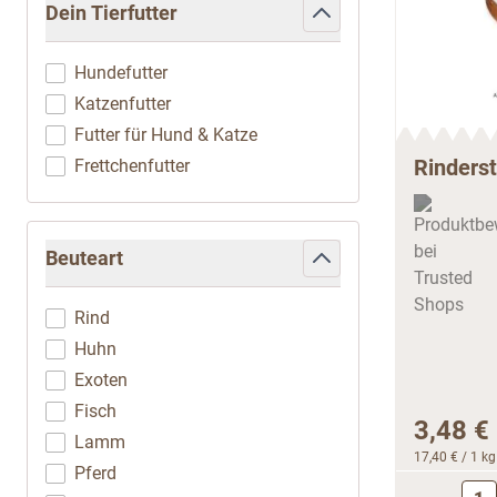
Dein Tierfutter
filter
Hundefutter
Katzenfutter
Futter für Hund & Katze
Rinderst
Frettchenfutter
Beuteart
filter
Rind
Huhn
Exoten
Fisch
3,48 €
Lamm
17,40 €
/ 1 kg
Pferd