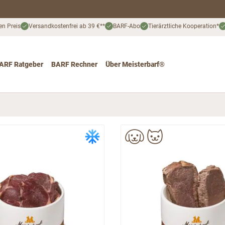
en Preis
Versandkostenfrei ab 39 €**
BARF-Abo
Tierärztliche Kooperation*
ARF Ratgeber
BARF Rechner
Über Meisterbarf®
nd
 for Katze
ggle submenu for Angebote