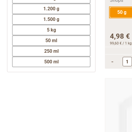
1.200 g
50 g
1.500 g
5 kg
4,98 €
50 ml
99,60 €
/ 1 kg
250 ml
-
500 ml