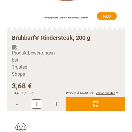
NEU
Brühbarf® Rindersteak, 200 g
3,68 €
18,40 €
/ 1 kg
Preise inkl. MwSt., inkl.
Versandkosten
**
-
+