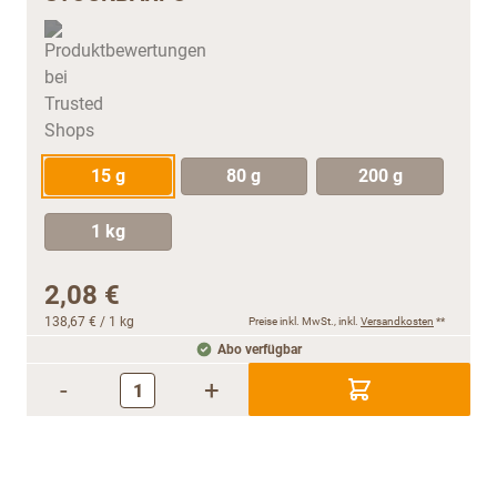
15 g
80 g
200 g
1 kg
2,08 €
138,67 €
/ 1 kg
Preise inkl. MwSt., inkl.
Versandkosten
**
Abo verfügbar
-
+