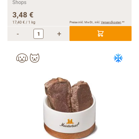
3,48 €
17,40 €
/ 1 kg
Preise inkl. MwSt., inkl.
Versandkosten
**
-
+