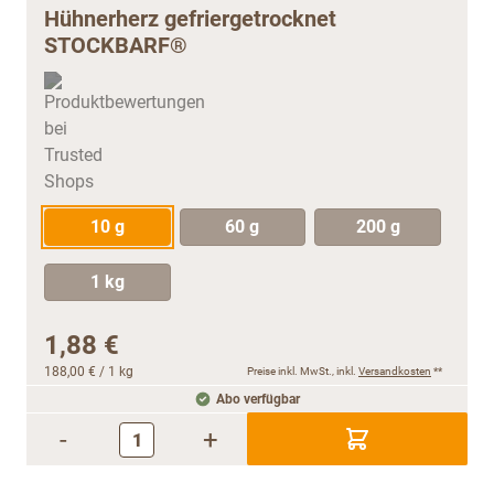
Hühnerherz gefriergetrocknet
STOCKBARF®
10 g
60 g
200 g
1 kg
1,88 €
188,00 €
/ 1 kg
Preise inkl. MwSt., inkl.
Versandkosten
**
Abo verfügbar
-
+