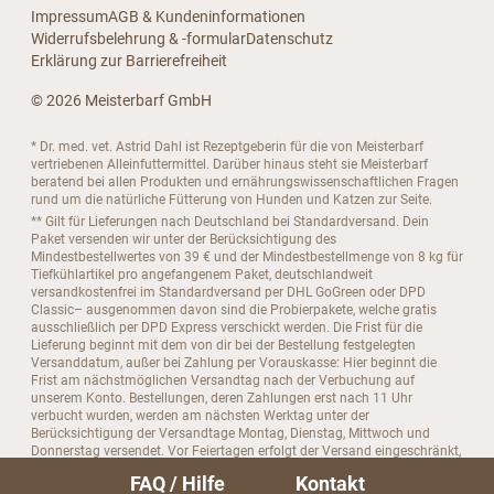
Impressum
AGB & Kundeninformationen
Widerrufsbelehrung & -formular
Datenschutz
Erklärung zur Barrierefreiheit
© 2026 Meisterbarf GmbH
* Dr. med. vet. Astrid Dahl ist Rezeptgeberin für die von Meisterbarf
vertriebenen Alleinfuttermittel. Darüber hinaus steht sie Meisterbarf
beratend bei allen Produkten und ernährungswissenschaftlichen Fragen
rund um die natürliche Fütterung von Hunden und Katzen zur Seite.
** Gilt für Lieferungen nach Deutschland bei Standardversand. Dein
Paket versenden wir unter der Berücksichtigung des
Mindestbestellwertes von 39 € und der Mindestbestellmenge von 8 kg für
Tiefkühlartikel pro angefangenem Paket, deutschlandweit
versandkostenfrei im Standardversand per DHL GoGreen oder DPD
Classic– ausgenommen davon sind die Probierpakete, welche gratis
ausschließlich per DPD Express verschickt werden. Die Frist für die
Lieferung beginnt mit dem von dir bei der Bestellung festgelegten
Versanddatum, außer bei Zahlung per Vorauskasse: Hier beginnt die
Frist am nächstmöglichen Versandtag nach der Verbuchung auf
unserem Konto. Bestellungen, deren Zahlungen erst nach 11 Uhr
verbucht wurden, werden am nächsten Werktag unter der
Berücksichtigung der Versandtage Montag, Dienstag, Mittwoch und
Donnerstag versendet. Vor Feiertagen erfolgt der Versand eingeschränkt,
an Feiertagen erfolgt kein Versand. Bitte beachte, dass es im
FAQ / Hilfe
Kontakt
Standardversand grundsätzlich keine Laufzeitgarantie gibt.