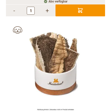
Abo verfügbar
-
+