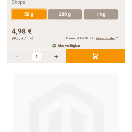
50 g
200 g
1 kg
4,98 €
99,60 €
/ 1 kg
Preise inkl. MwSt., inkl.
Versandkosten
**
Abo verfügbar
-
+