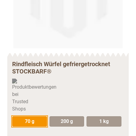
Rindfleisch Würfel gefriergetrocknet
STOCKBARF®
70 g
200 g
1 kg