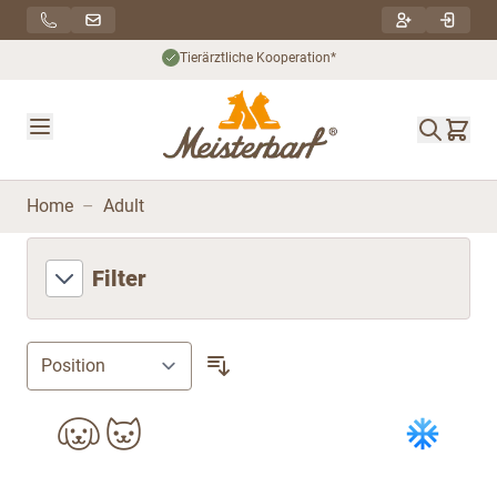
Direkt zum Inhalt
Nachhaltiger Versand***
Home
–
Adult
Filter