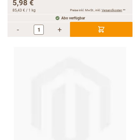
5,98 €
85,43 €
/ 1 kg
Preise inkl. MwSt., inkl.
Versandkosten
**
Abo verfügbar
-
+