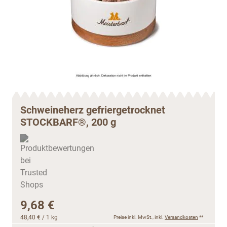
Schweineherz gefriergetrocknet
STOCKBARF®, 200 g
9,68 €
48,40 €
/ 1 kg
Preise inkl. MwSt., inkl.
Versandkosten
**