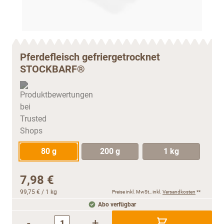
Pferdefleisch gefriergetrocknet
STOCKBARF®
80 g
200 g
1 kg
7,98 €
99,75 €
/ 1 kg
Preise inkl. MwSt., inkl.
Versandkosten
**
Abo verfügbar
-
+