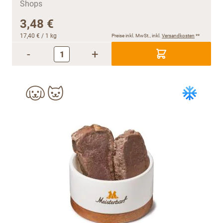
3,48 €
17,40 €
/ 1 kg
Preise inkl. MwSt., inkl.
Versandkosten
**
-
+