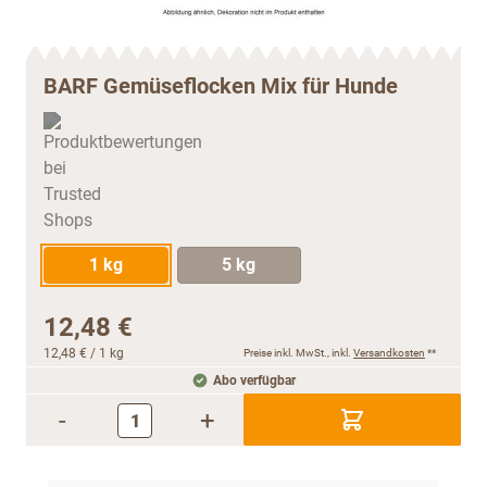
BARF Gemüseflocken Mix für Hunde
1 kg
5 kg
12,48 €
12,48 €
/ 1 kg
Preise inkl. MwSt., inkl.
Versandkosten
**
Abo verfügbar
-
+