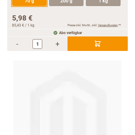
70 g
200 g
1 kg
5,98 €
85,43 €
/ 1 kg
Preise inkl. MwSt., inkl.
Versandkosten
**
Abo verfügbar
-
+