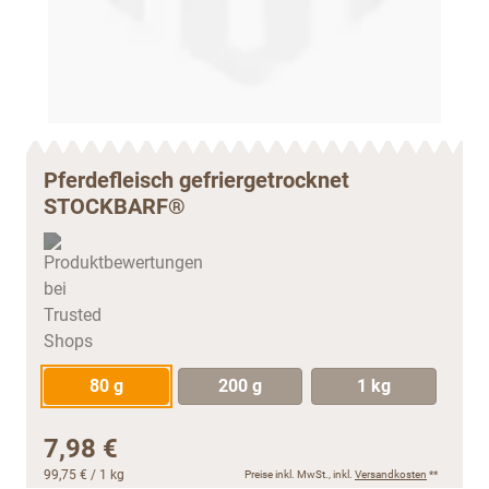
Pferdefleisch gefriergetrocknet
STOCKBARF®
80 g
200 g
1 kg
7,98 €
99,75 €
/ 1 kg
Preise inkl. MwSt., inkl.
Versandkosten
**