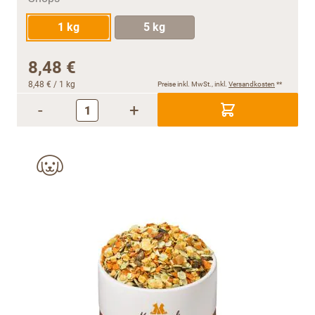
1 kg
5 kg
8,48 €
8,48 €
/ 1 kg
Preise inkl. MwSt., inkl.
Versandkosten
**
-
+