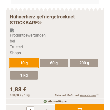
Hühnerherz gefriergetrocknet
STOCKBARF®
10 g
60 g
200 g
1 kg
1,88 €
188,00 €
/ 1 kg
Preise inkl. MwSt., inkl.
Versandkosten
**
Abo verfügbar