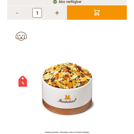
Abo verfügbar
-
+
%