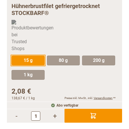
Hühnerbrustfilet gefriergetrocknet
STOCKBARF®
15 g
80 g
200 g
1 kg
2,08 €
138,67 €
/ 1 kg
Preise inkl. MwSt., inkl.
Versandkosten
**
Abo verfügbar
-
+