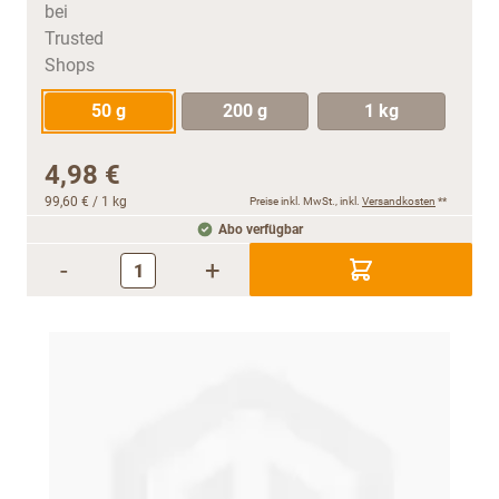
50 g
200 g
1 kg
4,98 €
99,60 €
/ 1 kg
Preise inkl. MwSt., inkl.
Versandkosten
**
Abo verfügbar
-
+