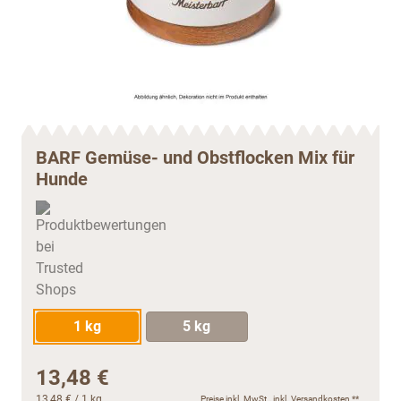
BARF Gemüse- und Obstflocken Mix für
Hunde
1 kg
5 kg
13,48 €
13,48 €
/ 1 kg
Preise inkl. MwSt., inkl.
Versandkosten
**