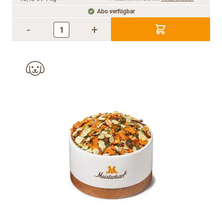
Abo verfügbar
-
+