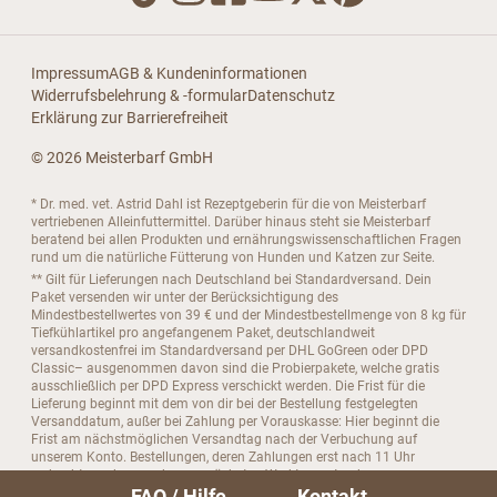
Impressum
AGB & Kundeninformationen
Widerrufsbelehrung & -formular
Datenschutz
Erklärung zur Barrierefreiheit
© 2026 Meisterbarf GmbH
* Dr. med. vet. Astrid Dahl ist Rezeptgeberin für die von Meisterbarf
vertriebenen Alleinfuttermittel. Darüber hinaus steht sie Meisterbarf
beratend bei allen Produkten und ernährungswissenschaftlichen Fragen
rund um die natürliche Fütterung von Hunden und Katzen zur Seite.
** Gilt für Lieferungen nach Deutschland bei Standardversand. Dein
Paket versenden wir unter der Berücksichtigung des
Mindestbestellwertes von 39 € und der Mindestbestellmenge von 8 kg für
Tiefkühlartikel pro angefangenem Paket, deutschlandweit
versandkostenfrei im Standardversand per DHL GoGreen oder DPD
Classic– ausgenommen davon sind die Probierpakete, welche gratis
ausschließlich per DPD Express verschickt werden. Die Frist für die
Lieferung beginnt mit dem von dir bei der Bestellung festgelegten
Versanddatum, außer bei Zahlung per Vorauskasse: Hier beginnt die
Frist am nächstmöglichen Versandtag nach der Verbuchung auf
unserem Konto. Bestellungen, deren Zahlungen erst nach 11 Uhr
verbucht wurden, werden am nächsten Werktag unter der
FAQ / Hilfe
Kontakt
Berücksichtigung der Versandtage Montag, Dienstag, Mittwoch und