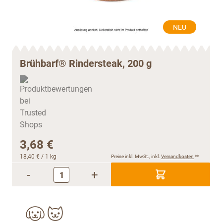
NEU
Brühbarf® Rindersteak, 200 g
3,68 €
18,40 €
/ 1 kg
Preise inkl. MwSt., inkl.
Versandkosten
**
-
+