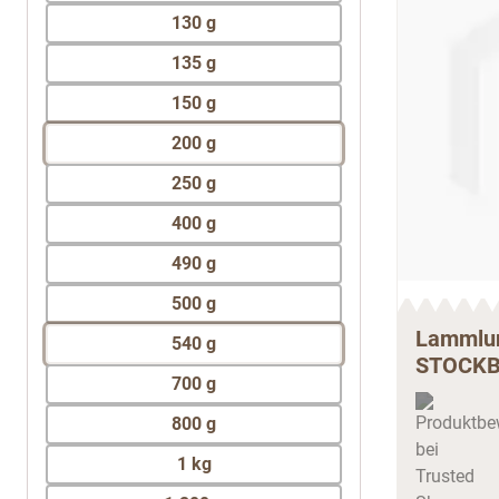
130 g
135 g
150 g
200 g
250 g
400 g
490 g
500 g
Lammlun
540 g
STOCK
700 g
800 g
1 kg