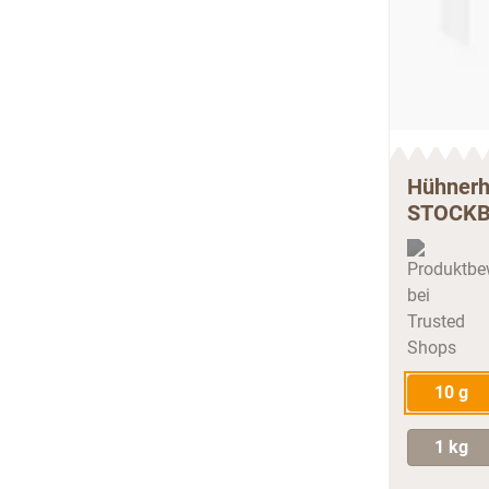
Hühnerh
STOCK
10 g
1 kg