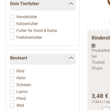
Dein Tierfutter
filter
Hundefutter
Katzenfutter
Futter für Hund & Katze
Rinderst
Frettchenfutter
Beuteart
filter
Rind
Huhn
Schwein
Lamm
3,48 €
Pferd
17,40 €
/ 1 kg
Wild