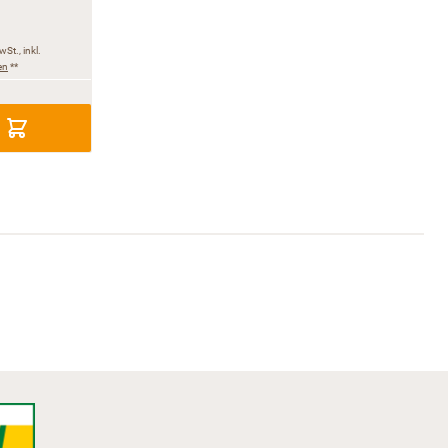
wSt., inkl.
en
**