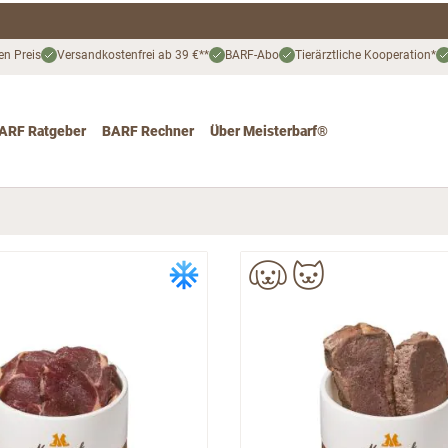
en Preis
Versandkostenfrei ab 39 €**
BARF-Abo
Tierärztliche Kooperation*
ARF Ratgeber
BARF Rechner
Über Meisterbarf®
nd
 for Katze
ggle submenu for Angebote