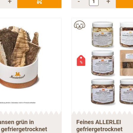
+
-
+
%
ansen grün in
Feines ALLERLEI
gefriergetrocknet
gefriergetrocknet