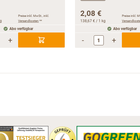
2,08 €
Preise inkl. MwSt., inkl.
Preise inkl. M
kg
Versandkosten
**
138,67 €
/ 1 kg
Versandkost
Abo verfügbar
Abo verfügbar
+
-
+