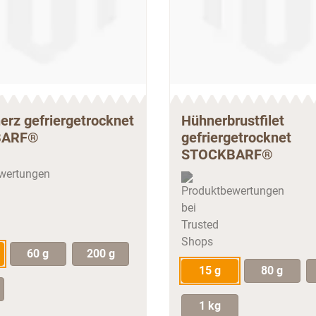
erz gefriergetrocknet
Hühnerbrustfilet
BARF®
gefriergetrocknet
STOCKBARF®
60 g
200 g
15 g
80 g
1 kg