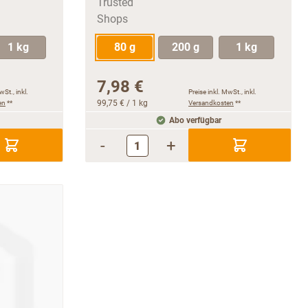
1 kg
80 g
200 g
1 kg
7,98 €
wSt., inkl.
Preise inkl. MwSt., inkl.
en
**
99,75 €
/ 1 kg
Versandkosten
**
Abo verfügbar
-
+