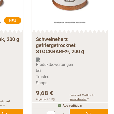
NEU
k, 200 g
Schweineherz
gefriergetrocknet
STOCKBARF®, 200 g
9,68 €
Preise inkl. MwSt., inkl.
48,40 €
/ 1 kg
Versandkosten
**
wSt., inkl.
en
**
Abo verfügbar