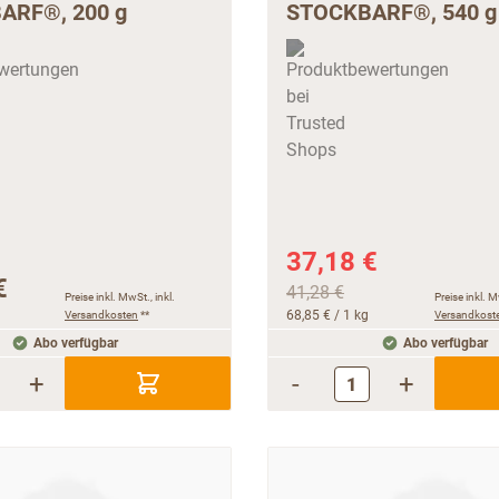
ARF®, 200 g
STOCKBARF®, 540 g
37,18 €
€
41,28 €
Preise inkl. MwSt., inkl.
Preise inkl. M
Versandkosten
**
68,85 €
/ 1 kg
Versandkost
Abo verfügbar
Abo verfügbar
+
-
+