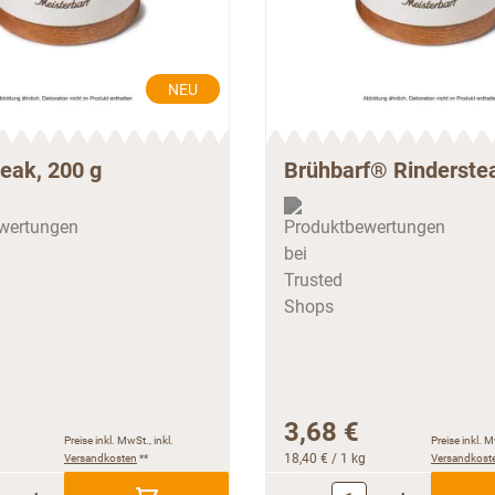
NEU
eak, 200 g
Brühbarf® Rinderstea
3,68 €
Preise inkl. MwSt., inkl.
Preise inkl. M
Versandkosten
**
18,40 €
/ 1 kg
Versandkost