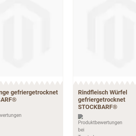
ge gefriergetrocknet
Rindfleisch Würfel
BARF®
gefriergetrocknet
STOCKBARF®