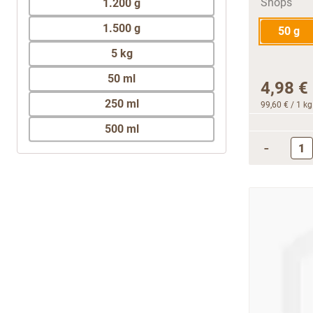
1.200 g
1.500 g
50 g
5 kg
50 ml
4,98 €
250 ml
99,60 €
/ 1 kg
500 ml
-