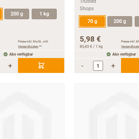
200 g
1 kg
70 g
200 g
5,98 €
Preise inkl. MwSt., inkl.
Preise inkl. M
Versandkosten
**
85,43 €
/ 1 kg
Versandkost
Abo verfügbar
Abo verfügbar
+
-
+