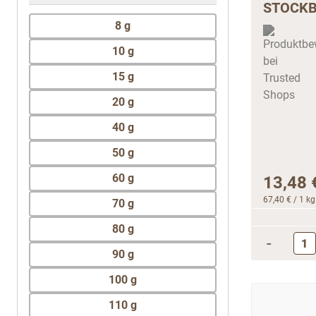
filter
STOCKB
8 g
10 g
15 g
20 g
40 g
50 g
60 g
13,48 
67,40 €
/ 1 kg
70 g
80 g
-
90 g
100 g
110 g