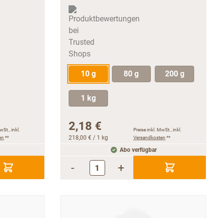
10 g
80 g
200 g
1 kg
2,18 €
wSt., inkl.
Preise inkl. MwSt., inkl.
en
**
218,00 €
/ 1 kg
Versandkosten
**
Abo verfügbar
-
+