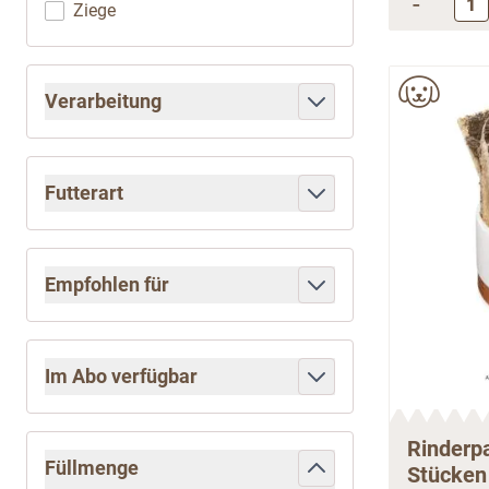
-
Ziege
Verarbeitung
filter
Futterart
filter
Empfohlen für
filter
Im Abo verfügbar
filter
Rinderp
Füllmenge
Stücken 