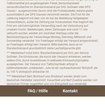
Tiefkühlartikel pro angefangenem Paket, deutschlandweit
versandkostenfrei im Standardversand per DHL GoGreen oder DPD
Classic– ausgenommen davon sind die Probierpakete, welche gratis
ausschließlich per DPD Express verschickt werden. Die Frist für die
Lieferung beginnt mit dem von dir bei der Bestellung festgelegten
Versanddatum, außer bei Zahlung per Vorauskasse: Hier beginnt die
Frist am nächstmöglichen Versandtag nach der Verbuchung auf
unserem Konto. Bestellungen, deren Zahlungen erst nach 11 Uhr
verbucht wurden, werden am nächsten Werktag unter der
Berücksichtigung der Versandtage Montag, Dienstag, Mittwoch und
Donnerstag versendet. Vor Feiertagen erfolgt der Versand eingeschränkt,
an Feiertagen erfolgt kein Versand. Bitte beachte, dass es im
Standardversand grundsätzlich keine Laufzeitgarantie gibt.
*** Meisterbarf nutzt beim Standardversamd per DHL den Service
GoGreen. Die Emissionen, die durch den Versand entstehen, werden
seitens DHL durch Investitionen in weltweite Klimaschutzprojekte
ausgeglichen. Der Versand von Tiefkühlartikeln erfolgt in
kälteisolierenden Jutebeuteln. Jute ist ein nachwachsender Rohstoff, der
zu 100 % biologisch abbaubar ist.
**** Meisterbarf Barf, Brühbarf und Stockbarf werden direkt vom
deutschen Hersteller verschickt. Kauartikel und Barf Zusätze werden von
deutschen Firmen zugeliefert und von Ellingstedt aus versendet.
***** Bitte beachte, das du dein Abo nur bis zu 4 Tage vor der nächsten
FAQ / Hilfe
Kontakt
Folgebestellung kündigen kannst.