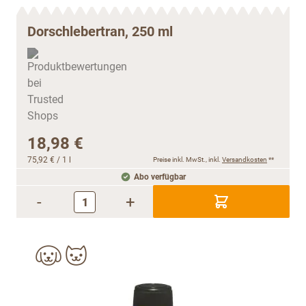
Dorschlebertran, 250 ml
18,98 €
75,92 €
/ 1 l
Preise inkl. MwSt., inkl.
Versandkosten
**
Abo verfügbar
-
+