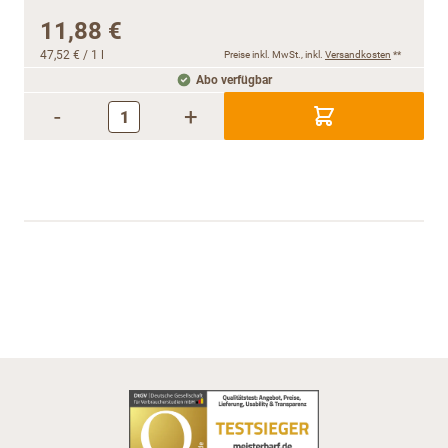
11,88 €
47,52 €
/ 1 l
Preise inkl. MwSt., inkl.
Versandkosten
**
Abo verfügbar
-
+