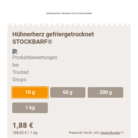
Hühnerherz gefriergetrocknet
STOCKBARF®
10 g
60 g
200 g
1 kg
1,88 €
188,00 €
/ 1 kg
Preise inkl. MwSt., inkl.
Versandkosten
**