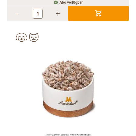
Abo verfügbar
-
+