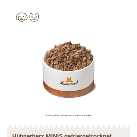
Hühnerherz MINIS gefriergetrocknet