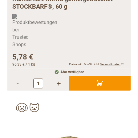
STOCKBARF®, 60 g
5,78 €
96,33 €
/ 1 kg
Preise inkl. MwSt., inkl.
Versandkosten
**
Abo verfügbar
-
+