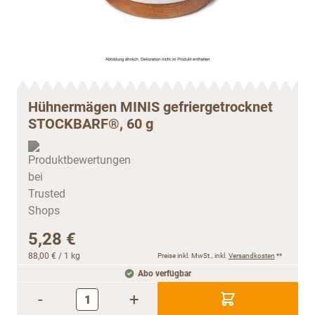
Hühnermägen MINIS gefriergetrocknet
STOCKBARF®, 60 g
5,28 €
88,00 €
/ 1 kg
Preise inkl. MwSt., inkl.
Versandkosten
**
Abo verfügbar
-
+