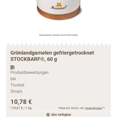
Grönlandgarnelen gefriergetrocknet
STOCKBARF®, 60 g
10,78 €
179,67 €
/ 1 kg
Preise inkl. MwSt., inkl.
Versandkosten
**
Abo verfügbar