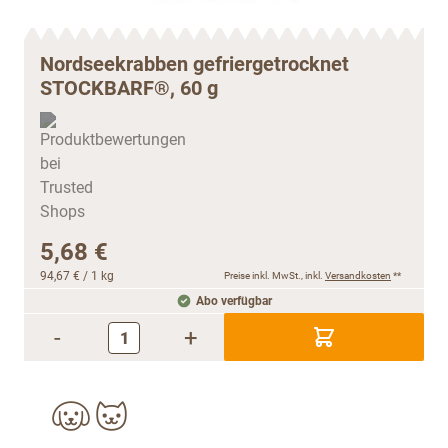
Nordseekrabben gefriergetrocknet
STOCKBARF®, 60 g
5,68 €
94,67 €
/ 1 kg
Preise inkl. MwSt., inkl.
Versandkosten
**
Abo verfügbar
-
+