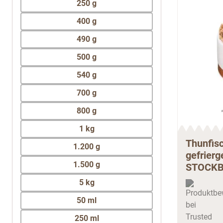
400 g
490 g
500 g
540 g
700 g
800 g
1 kg
Thunfisc
1.200 g
gefrierg
1.500 g
STOCKB
5 kg
50 ml
250 ml