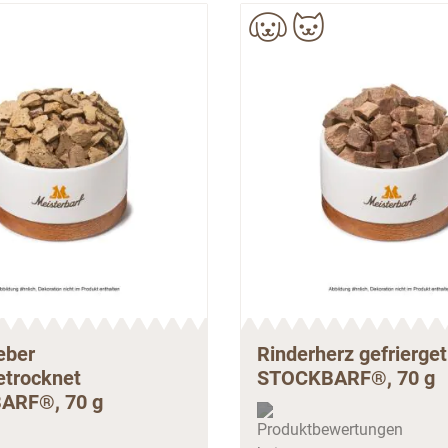
eber
Rinderherz gefrierge
etrocknet
STOCKBARF®, 70 g
ARF®, 70 g