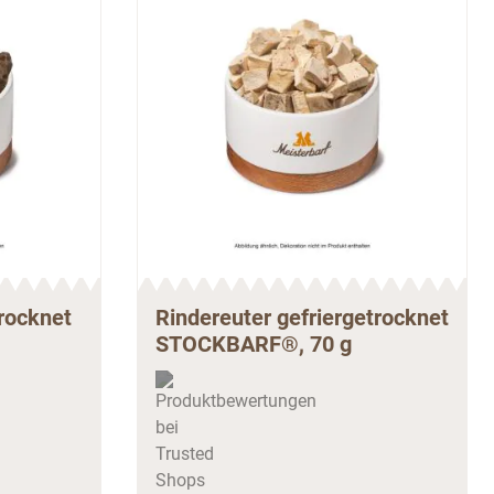
trocknet
Rindereuter gefriergetrocknet
STOCKBARF®, 70 g