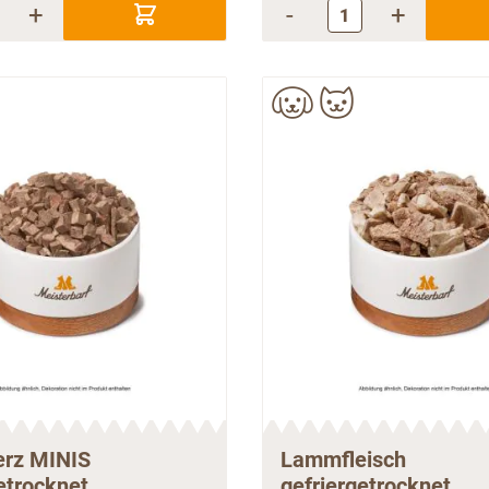
+
-
+
erz MINIS
Lammfleisch
etrocknet
gefriergetrocknet