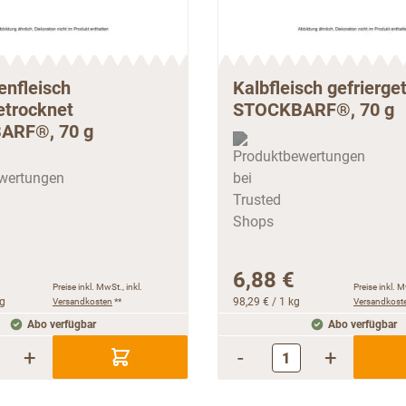
enfleisch
Kalbfleisch gefrierge
etrocknet
STOCKBARF®, 70 g
ARF®, 70 g
6,88 €
Preise inkl. MwSt., inkl.
Preise inkl. M
kg
Versandkosten
**
98,29 €
/ 1 kg
Versandkost
Abo verfügbar
Abo verfügbar
+
-
+