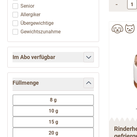
-
Senior
Allergiker
Übergewichtige
Gewichtszunahme
Im Abo verfügbar
filter
Füllmenge
filter
8 g
10 g
15 g
Rinderh
20 g
gefrierg