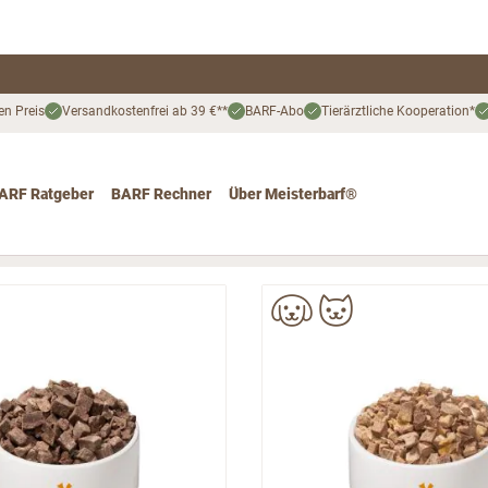
en Preis
Versandkostenfrei ab 39 €**
BARF-Abo
Tierärztliche Kooperation*
ARF Ratgeber
BARF Rechner
Über Meisterbarf®
nd
 for Katze
ggle submenu for Angebote