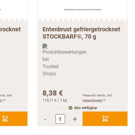
trocknet
Entenbrust gefriergetrocknet
STOCKBARF®, 70 g
8,38 €
wSt., inkl.
Preise inkl. MwSt., inkl.
en
**
119,71 €
/ 1 kg
Versandkosten
**
Abo verfügbar
-
+