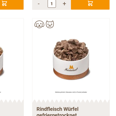
-
+
Rindfleisch Würfel
gefriergetrocknet