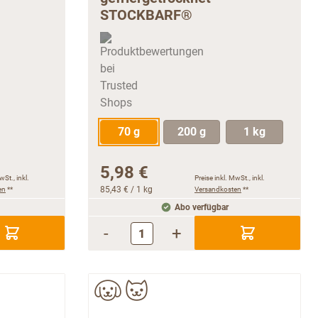
STOCKBARF®
70 g
200 g
1 kg
5,98 €
wSt., inkl.
Preise inkl. MwSt., inkl.
en
**
85,43 €
/ 1 kg
Versandkosten
**
Abo verfügbar
-
+