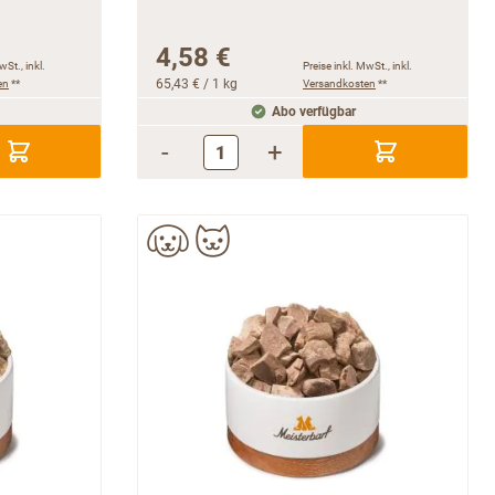
4,58 €
wSt., inkl.
Preise inkl. MwSt., inkl.
en
**
65,43 €
/ 1 kg
Versandkosten
**
Abo verfügbar
-
+