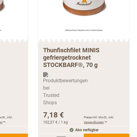
Thunfischfilet MINIS
gefriergetrocknet
STOCKBARF®, 70 g
7,18 €
wSt., inkl.
Preise inkl. MwSt., inkl.
en
**
102,57 €
/ 1 kg
Versandkosten
**
Abo verfügbar