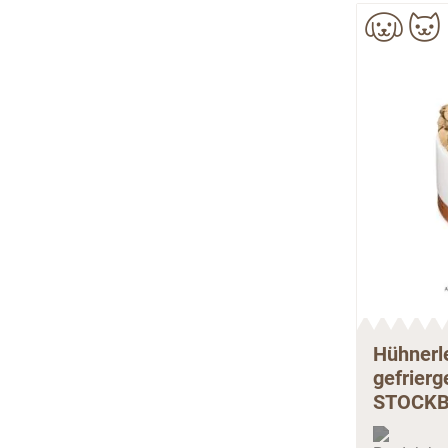
Hühnerl
gefrierg
STOCKB