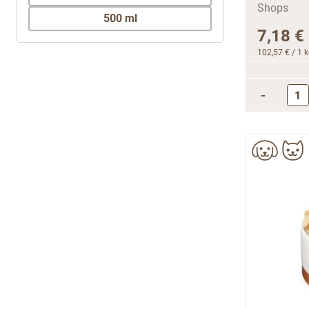
500 ml
7,18 €
102,57 €
/ 1 
-