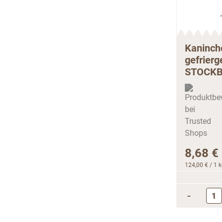
Kaninch
gefrierg
STOCKB
8,68 €
124,00 €
/ 1 
-