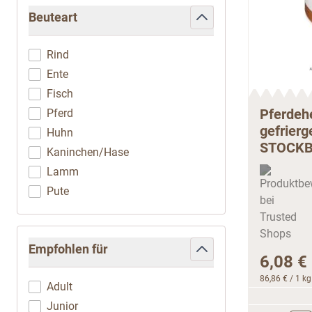
Beuteart
filter
Rind
Ente
Fisch
Pferdeh
Pferd
gefrierg
Huhn
STOCKB
Kaninchen/Hase
Lamm
Pute
Empfohlen für
6,08 €
filter
86,86 €
/ 1 kg
Adult
Junior