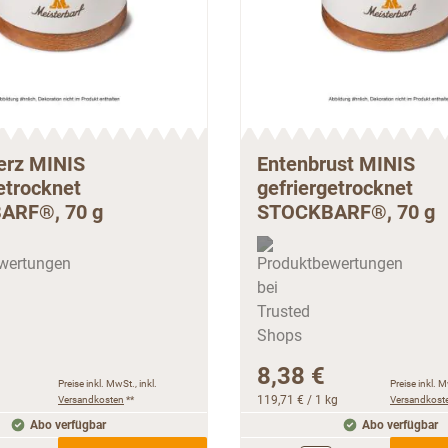
erz MINIS
Entenbrust MINIS
etrocknet
gefriergetrocknet
ARF®, 70 g
STOCKBARF®, 70 g
8,38 €
Preise inkl. MwSt., inkl.
Preise inkl. M
Versandkosten
**
119,71 €
/ 1 kg
Versandkost
Abo verfügbar
Abo verfügbar