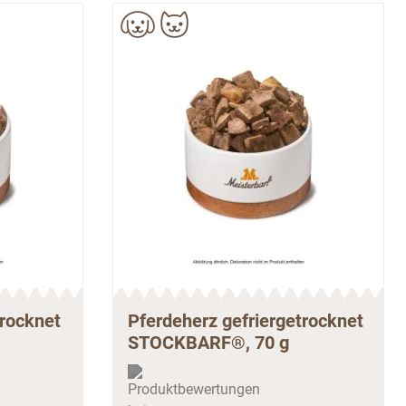
trocknet
Pferdeherz gefriergetrocknet
STOCKBARF®, 70 g