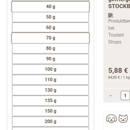
STOCKB
40 g
50 g
60 g
70 g
80 g
90 g
100 g
5,88 €
84,00 €
/ 1 kg
110 g
130 g
-
135 g
150 g
200 g
250 g