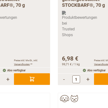
ARF®, 70 g
STOCKBARF®, 70 g
6,98 €
Preise inkl. MwSt., inkl.
Preise inkl. M
Versandkosten
**
99,71 €
/ 1 kg
Versandkost
Abo verfügbar
Abo verfügbar
+
-
+