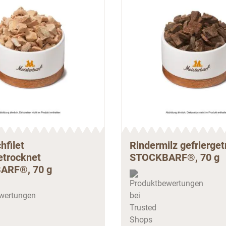
hfilet
Rindermilz gefrierge
etrocknet
STOCKBARF®, 70 g
ARF®, 70 g