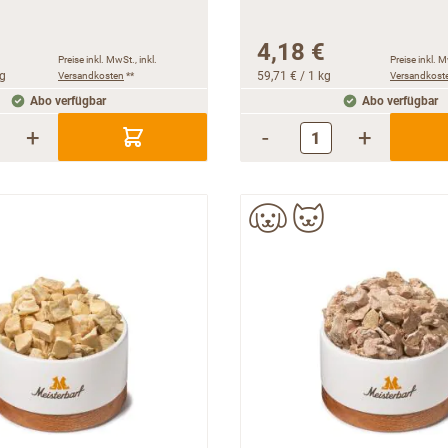
4,18 €
Preise inkl. MwSt., inkl.
Preise inkl. M
kg
Versandkosten
**
59,71 €
/ 1 kg
Versandkost
Abo verfügbar
Abo verfügbar
+
-
+