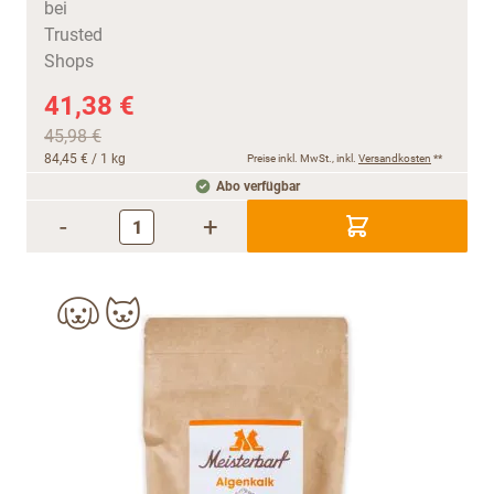
41,38 €
45,98 €
84,45 €
/ 1 kg
Preise inkl. MwSt., inkl.
Versandkosten
**
Abo verfügbar
-
+