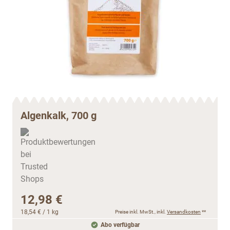
Algenkalk, 700 g
12,98 €
18,54 €
/ 1 kg
Preise inkl. MwSt., inkl.
Versandkosten
**
Abo verfügbar