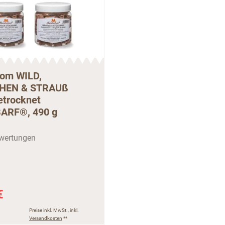
vom WILD,
HEN & STRAUß
etrocknet
ARF®, 490 g
€
Preise inkl. MwSt., inkl.
Versandkosten
**