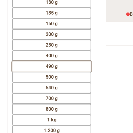
130 g
135 g
B
150 g
200 g
250 g
400 g
490 g
500 g
540 g
700 g
800 g
1 kg
1.200 g