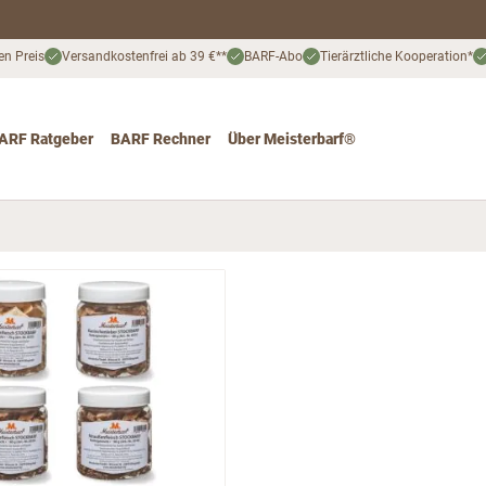
en Preis
Versandkostenfrei ab 39 €**
BARF-Abo
Tierärztliche Kooperation*
ARF Ratgeber
BARF Rechner
Über Meisterbarf®
nd
 for Katze
ggle submenu for Angebote