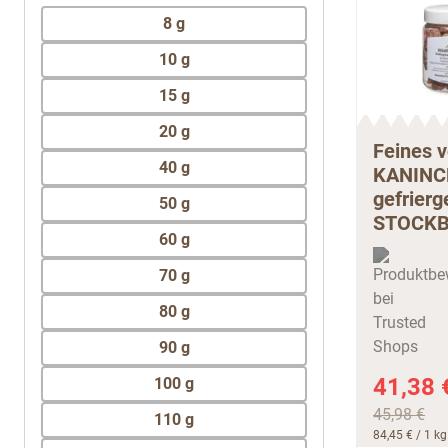
8 g
10 g
15 g
20 g
Feines 
40 g
KANINC
gefrierg
50 g
STOCKB
60 g
70 g
80 g
90 g
41,38 
100 g
45,98 €
110 g
84,45 €
/ 1 kg