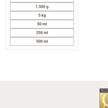
1.500 g
5 kg
50 ml
250 ml
500 ml