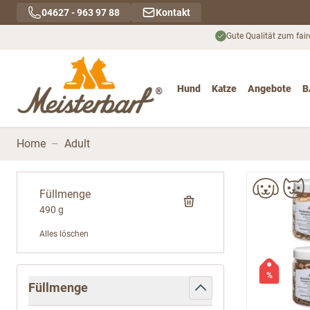
Direkt zum Inhalt
04627 - 963 97 88
Kontakt
Gute Qualität zum fair
Hund
Katze
Angebote
B
Toggle submenu for Hu
Toggle submenu
To
Home
–
Adult
Füllmenge
490 g
Alles löschen
Zur Produktliste springen
%
Füllmenge
filter