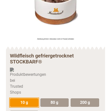
Wildfleisch gefriergetrocknet
STOCKBARF®
10 g
80 g
200 g