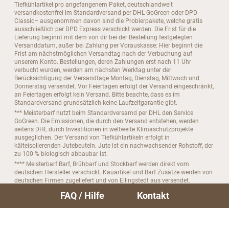
Tiefkühlartikel pro angefangenem Paket, deutschlandweit
versandkostenfrei im Standardversand per DHL GoGreen oder DPD
Classic– ausgenommen davon sind die Probierpakete, welche gratis
ausschließlich per DPD Express verschickt werden. Die Frist für die
Lieferung beginnt mit dem von dir bei der Bestellung festgelegten
Versanddatum, außer bei Zahlung per Vorauskasse: Hier beginnt die
Frist am nächstmöglichen Versandtag nach der Verbuchung auf
unserem Konto. Bestellungen, deren Zahlungen erst nach 11 Uhr
verbucht wurden, werden am nächsten Werktag unter der
Berücksichtigung der Versandtage Montag, Dienstag, Mittwoch und
Donnerstag versendet. Vor Feiertagen erfolgt der Versand eingeschränkt,
an Feiertagen erfolgt kein Versand. Bitte beachte, dass es im
Standardversand grundsätzlich keine Laufzeitgarantie gibt.
*** Meisterbarf nutzt beim Standardversamd per DHL den Service
GoGreen. Die Emissionen, die durch den Versand entstehen, werden
seitens DHL durch Investitionen in weltweite Klimaschutzprojekte
ausgeglichen. Der Versand von Tiefkühlartikeln erfolgt in
kälteisolierenden Jutebeuteln. Jute ist ein nachwachsender Rohstoff, der
zu 100 % biologisch abbaubar ist.
**** Meisterbarf Barf, Brühbarf und Stockbarf werden direkt vom
deutschen Hersteller verschickt. Kauartikel und Barf Zusätze werden von
deutschen Firmen zugeliefert und von Ellingstedt aus versendet.
***** Bitte beachte, das du dein Abo nur bis zu 4 Tage vor der nächsten
FAQ / Hilfe
Kontakt
Folgebestellung kündigen kannst.