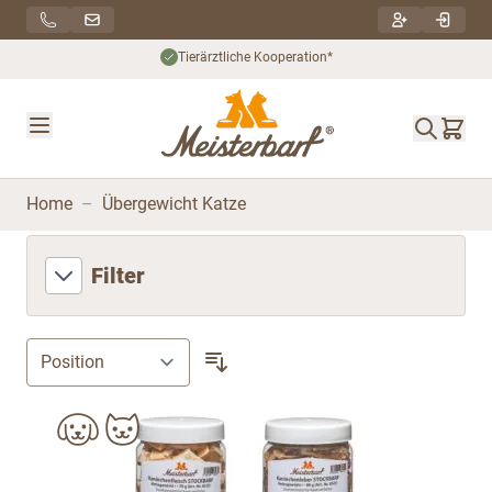
Direkt zum Inhalt
Tierärztliche Kooperation*
Home
–
Übergewicht Katze
Filter