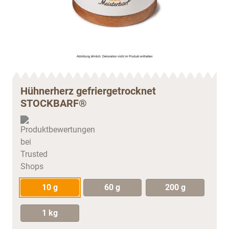
Hühnerherz gefriergetrocknet
STOCKBARF®
10 g
60 g
200 g
1 kg