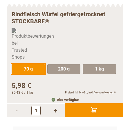
Rindfleisch Würfel gefriergetrocknet
STOCKBARF®
70 g
200 g
1 kg
5,98 €
85,43 €
/ 1 kg
Preise inkl. MwSt., inkl.
Versandkosten
**
Abo verfügbar
-
+