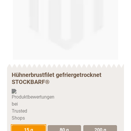
Hühnerbrustfilet gefriergetrocknet
STOCKBARF®
15 g
80 g
200 g