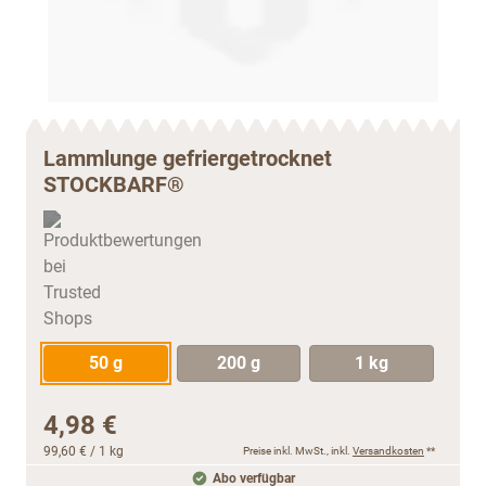
Lammlunge gefriergetrocknet
STOCKBARF®
50 g
200 g
1 kg
4,98 €
99,60 €
/ 1 kg
Preise inkl. MwSt., inkl.
Versandkosten
**
Abo verfügbar