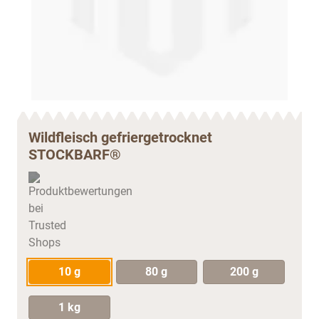
Wildfleisch gefriergetrocknet
STOCKBARF®
10 g
80 g
200 g
1 kg