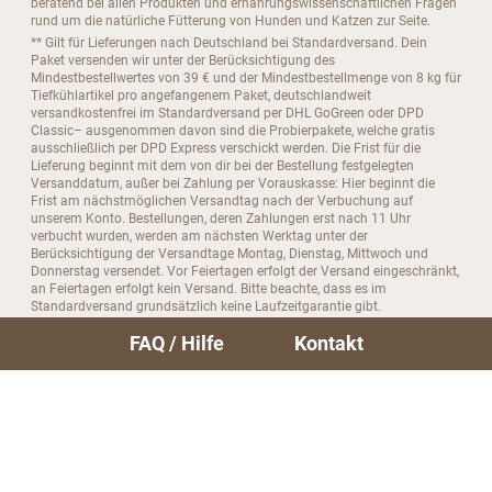
beratend bei allen Produkten und ernährungswissenschaftlichen Fragen
rund um die natürliche Fütterung von Hunden und Katzen zur Seite.
** Gilt für Lieferungen nach Deutschland bei Standardversand. Dein
Paket versenden wir unter der Berücksichtigung des
Mindestbestellwertes von 39 € und der Mindestbestellmenge von 8 kg für
Tiefkühlartikel pro angefangenem Paket, deutschlandweit
versandkostenfrei im Standardversand per DHL GoGreen oder DPD
Classic– ausgenommen davon sind die Probierpakete, welche gratis
ausschließlich per DPD Express verschickt werden. Die Frist für die
Lieferung beginnt mit dem von dir bei der Bestellung festgelegten
Versanddatum, außer bei Zahlung per Vorauskasse: Hier beginnt die
Frist am nächstmöglichen Versandtag nach der Verbuchung auf
unserem Konto. Bestellungen, deren Zahlungen erst nach 11 Uhr
verbucht wurden, werden am nächsten Werktag unter der
Berücksichtigung der Versandtage Montag, Dienstag, Mittwoch und
Donnerstag versendet. Vor Feiertagen erfolgt der Versand eingeschränkt,
an Feiertagen erfolgt kein Versand. Bitte beachte, dass es im
Standardversand grundsätzlich keine Laufzeitgarantie gibt.
*** Meisterbarf nutzt beim Standardversamd per DHL den Service
FAQ / Hilfe
Kontakt
GoGreen. Die Emissionen, die durch den Versand entstehen, werden
seitens DHL durch Investitionen in weltweite Klimaschutzprojekte
ausgeglichen. Der Versand von Tiefkühlartikeln erfolgt in
kälteisolierenden Jutebeuteln. Jute ist ein nachwachsender Rohstoff, der
zu 100 % biologisch abbaubar ist.
**** Meisterbarf Barf, Brühbarf und Stockbarf werden direkt vom
deutschen Hersteller verschickt. Kauartikel und Barf Zusätze werden von
deutschen Firmen zugeliefert und von Ellingstedt aus versendet.