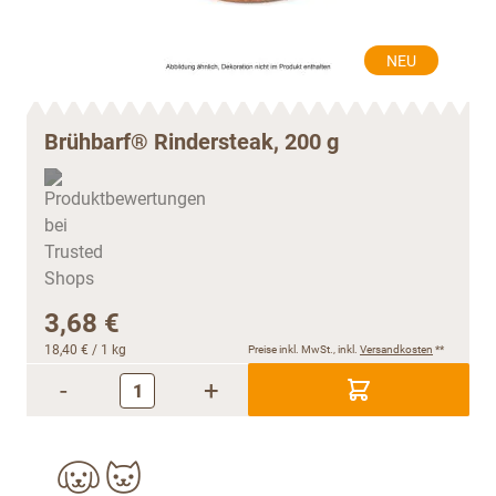
NEU
Brühbarf® Rindersteak, 200 g
3,68 €
18,40 €
/ 1 kg
Preise inkl. MwSt., inkl.
Versandkosten
**
-
+