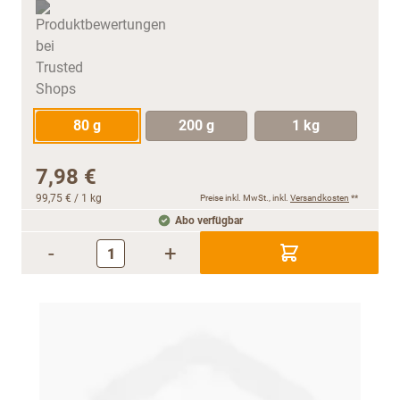
80 g
200 g
1 kg
7,98 €
99,75 €
/ 1 kg
Preise inkl. MwSt., inkl.
Versandkosten
**
Abo verfügbar
-
+