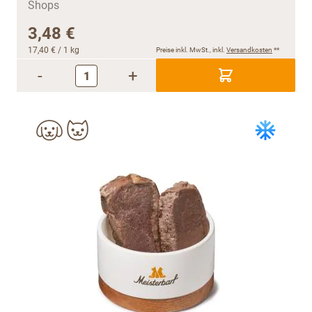
3,48 €
17,40 €
/ 1 kg
Preise inkl. MwSt., inkl.
Versandkosten
**
-
+