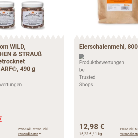
vom WILD,
Eierschalenmehl, 800
HEN & STRAUß
etrocknet
ARF®, 490 g
€
12,98 €
Preise inkl. MwSt., inkl.
Preise inkl. M
Versandkosten
**
16,23 €
/ 1 kg
Versandkost