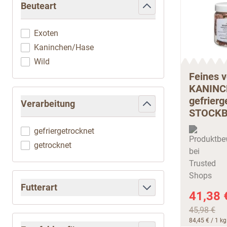
Beuteart
filter
Exoten
Kaninchen/Hase
Wild
Feines 
KANINC
gefrierg
Verarbeitung
STOCKB
filter
gefriergetrocknet
getrocknet
Futterart
41,38 
filter
45,98 €
84,45 €
/ 1 kg