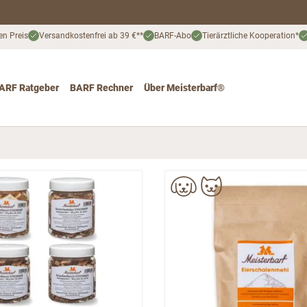
en Preis
Versandkostenfrei ab 39 €**
BARF-Abo
Tierärztliche Kooperation*
ARF Ratgeber
BARF Rechner
Über Meisterbarf®
nd
 for Katze
ggle submenu for Angebote