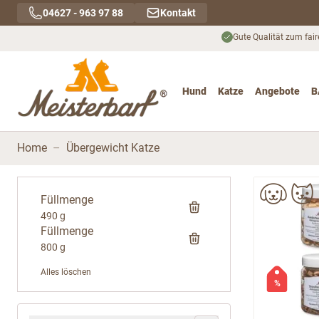
Direkt zum Inhalt
04627 - 963 97 88
Kontakt
Gute Qualität zum fair
Hund
Katze
Angebote
B
Toggle submenu for Hu
Toggle submenu
To
Home
–
Übergewicht Katze
Füllmenge
490 g
Füllmenge
800 g
Alles löschen
%
Zur Produktliste springen