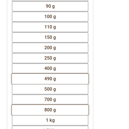
90 g
100 g
110 g
150 g
200 g
250 g
400 g
490 g
500 g
700 g
800 g
1 kg