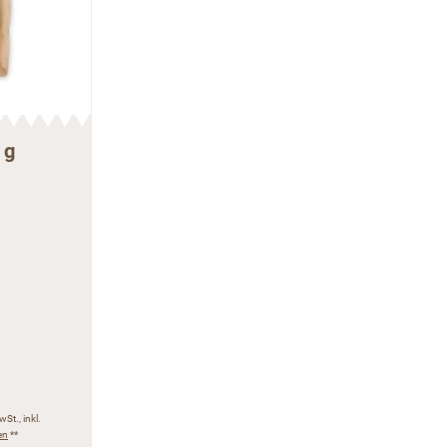
 g
wSt., inkl.
en
**