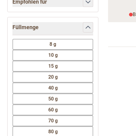
Empfohlen für
filter
B
Füllmenge
filter
8 g
10 g
15 g
20 g
40 g
50 g
60 g
70 g
80 g