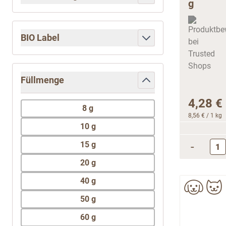
filter
BIO Label
filter
Füllmenge
filter
4,28 €
8 g
8,56 €
/ 1 kg
10 g
15 g
-
20 g
40 g
50 g
60 g