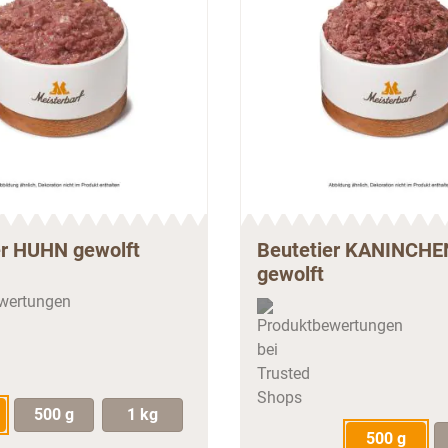
er HUHN gewolft
Beutetier KANINCHE
gewolft
500 g
1 kg
500 g