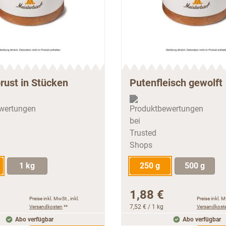
rust in Stücken
Putenfleisch gewolft
1 kg
250 g
500 g
1,88 €
Preise inkl. MwSt., inkl.
Preise inkl. M
Versandkosten
**
7,52 €
/ 1 kg
Versandkost
Abo verfügbar
Abo verfügbar