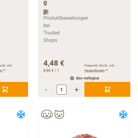
4,48 €
wSt., inkl.
Preise inkl. MwSt., inkl.
en
**
8,96 €
/ 1
Versandkosten
**
Abo verfügbar
-
+