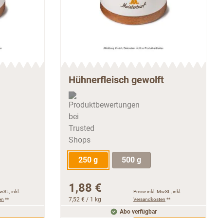
Hühnerfleisch gewolft
250 g
500 g
1,88 €
wSt., inkl.
Preise inkl. MwSt., inkl.
en
**
7,52 €
/ 1 kg
Versandkosten
**
Abo verfügbar