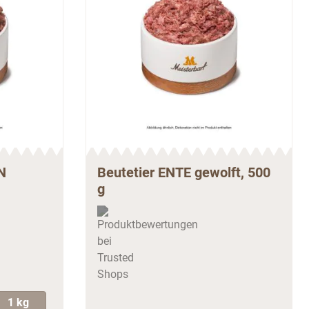
N
Beutetier ENTE gewolft, 500
g
1 kg