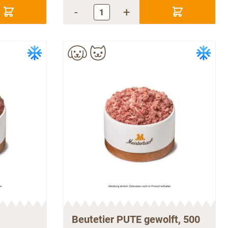
-
+
Beutetier PUTE gewolft, 500
g