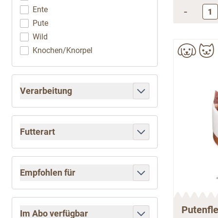
Ente
-
Pute
Wild
Knochen/Knorpel
Verarbeitung
filter
Futterart
filter
Empfohlen für
filter
Putenfle
Im Abo verfügbar
g