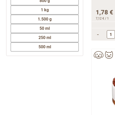
1 kg
1,78 €
1.500 g
7,12 €
/ 1
50 ml
-
250 ml
500 ml