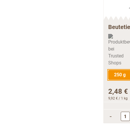
Beuteti
250 g
2,48 €
9,92 €
/ 1 kg
-