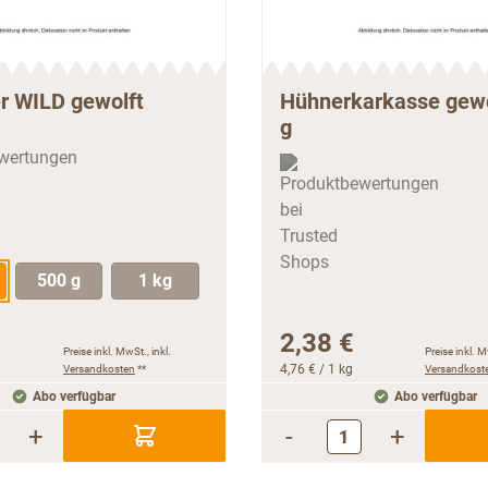
er WILD gewolft
Hühnerkarkasse gewo
g
500 g
1 kg
2,38 €
Preise inkl. MwSt., inkl.
Preise inkl. M
Versandkosten
**
4,76 €
/ 1 kg
Versandkost
Abo verfügbar
Abo verfügbar
+
-
+