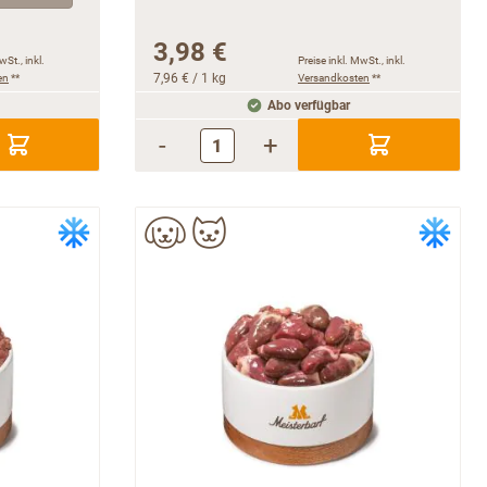
3,98 €
wSt., inkl.
Preise inkl. MwSt., inkl.
en
**
7,96 €
/ 1 kg
Versandkosten
**
Abo verfügbar
-
+