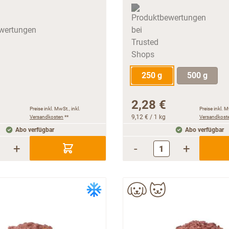
250 g
500 g
2,28 €
Preise inkl. MwSt., inkl.
Preise inkl. M
Versandkosten
**
9,12 €
/ 1 kg
Versandkost
Abo verfügbar
Abo verfügbar
+
-
+