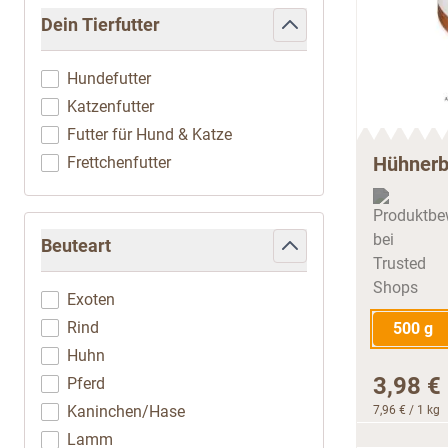
Dein Tierfutter
filter
Hundefutter
Katzenfutter
Futter für Hund & Katze
Hühnerb
Frettchenfutter
Beuteart
filter
Exoten
Rind
500 g
Huhn
3,98 €
Pferd
Kaninchen/Hase
7,96 €
/ 1 kg
Lamm