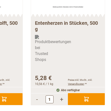
lft, 500
Entenherzen in Stücken, 500
g
5,28 €
wSt., inkl.
Preise inkl. MwSt., inkl.
en
**
10,56 €
/ 1 kg
Versandkosten
**
Abo verfügbar
-
+