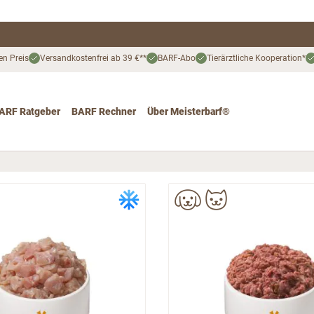
en Preis
Versandkostenfrei ab 39 €**
BARF-Abo
Tierärztliche Kooperation*
ARF Ratgeber
BARF Rechner
Über Meisterbarf®
nd
 for Katze
ggle submenu for Angebote