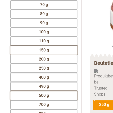
70 g
80 g
90 g
100 g
110 g
150 g
200 g
Beuteti
250 g
400 g
490 g
500 g
700 g
250 g
800 g