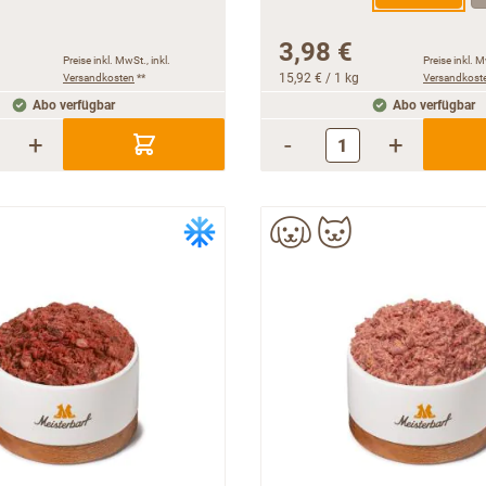
3,98 €
Preise inkl. MwSt., inkl.
Preise inkl. M
Versandkosten
**
15,92 €
/ 1 kg
Versandkost
Abo verfügbar
Abo verfügbar
+
-
+