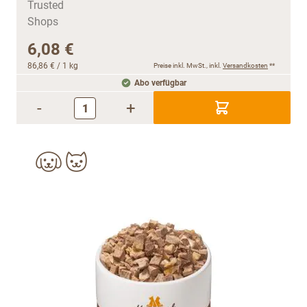
6,08 €
86,86 €
/ 1 kg
Preise inkl. MwSt., inkl.
Versandkosten
**
Abo verfügbar
-
+