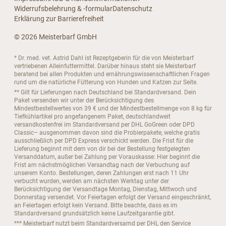
Widerrufsbelehrung & -formular
Datenschutz
Erklärung zur Barrierefreiheit
© 2026 Meisterbarf GmbH
* Dr. med. vet. Astrid Dahl ist Rezeptgeberin für die von Meisterbarf
vertriebenen Alleinfuttermittel. Darüber hinaus steht sie Meisterbarf
beratend bei allen Produkten und ernährungswissenschaftlichen Fragen
rund um die natürliche Fütterung von Hunden und Katzen zur Seite.
** Gilt für Lieferungen nach Deutschland bei Standardversand. Dein
Paket versenden wir unter der Berücksichtigung des
Mindestbestellwertes von 39 € und der Mindestbestellmenge von 8 kg für
Tiefkühlartikel pro angefangenem Paket, deutschlandweit
versandkostenfrei im Standardversand per DHL GoGreen oder DPD
Classic– ausgenommen davon sind die Probierpakete, welche gratis
ausschließlich per DPD Express verschickt werden. Die Frist für die
Lieferung beginnt mit dem von dir bei der Bestellung festgelegten
Versanddatum, außer bei Zahlung per Vorauskasse: Hier beginnt die
Frist am nächstmöglichen Versandtag nach der Verbuchung auf
unserem Konto. Bestellungen, deren Zahlungen erst nach 11 Uhr
verbucht wurden, werden am nächsten Werktag unter der
Berücksichtigung der Versandtage Montag, Dienstag, Mittwoch und
Donnerstag versendet. Vor Feiertagen erfolgt der Versand eingeschränkt,
an Feiertagen erfolgt kein Versand. Bitte beachte, dass es im
Standardversand grundsätzlich keine Laufzeitgarantie gibt.
*** Meisterbarf nutzt beim Standardversamd per DHL den Service