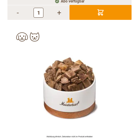
Abo verfügbar
-
+