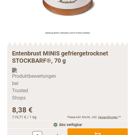
Entenbrust MINIS gefriergetrocknet
STOCKBARF®, 70 g
8,38 €
119,71 €
/ 1 kg
Preise inkl. MwSt., inkl.
Versandkosten
**
Abo verfügbar