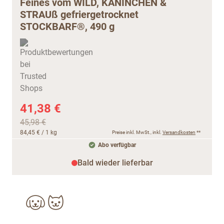
Feines vom WILD, KANINCHEN &
STRAUß gefriergetrocknet
STOCKBARF®, 490 g
41,38 €
45,98 €
84,45 €
/ 1 kg
Preise inkl. MwSt., inkl.
Versandkosten
**
Abo verfügbar
Bald wieder lieferbar