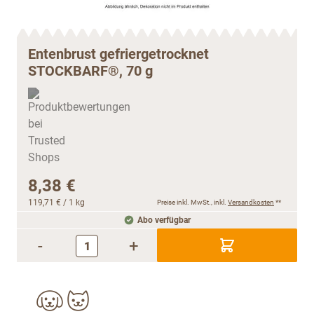
Entenbrust gefriergetrocknet
STOCKBARF®, 70 g
8,38 €
119,71 €
/ 1 kg
Preise inkl. MwSt., inkl.
Versandkosten
**
Abo verfügbar
-
+