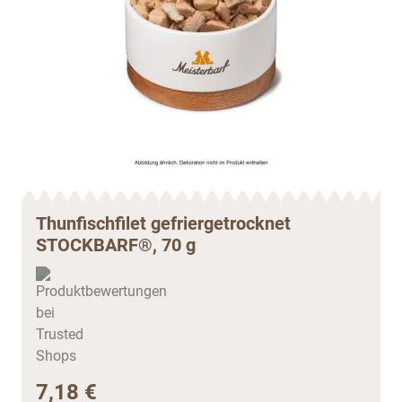
Thunfischfilet gefriergetrocknet
STOCKBARF®, 70 g
7,18 €