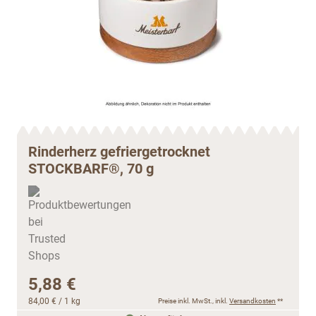
Rinderherz gefriergetrocknet
STOCKBARF®, 70 g
5,88 €
84,00 €
/ 1 kg
Preise inkl. MwSt., inkl.
Versandkosten
**