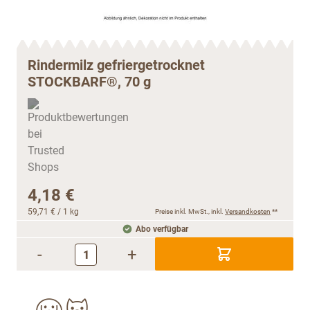
Rindermilz gefriergetrocknet
STOCKBARF®, 70 g
4,18 €
59,71 €
/ 1 kg
Preise inkl. MwSt., inkl.
Versandkosten
**
Abo verfügbar
-
+