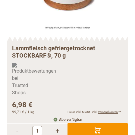
Lammfleisch gefriergetrocknet
STOCKBARF®, 70 g
6,98 €
99,71 €
/ 1 kg
Preise inkl. MwSt., inkl.
Versandkosten
**
Abo verfügbar
-
+