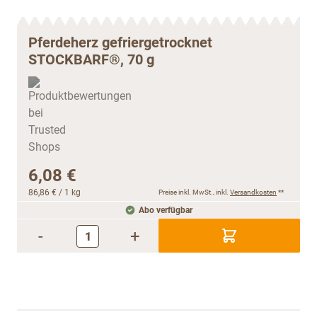
Pferdeherz gefriergetrocknet
STOCKBARF®, 70 g
6,08 €
86,86 €
/ 1 kg
Preise inkl. MwSt., inkl.
Versandkosten
**
Abo verfügbar
-
+