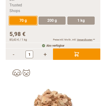
70 g
200 g
1 kg
5,98 €
85,43 €
/ 1 kg
Preise inkl. MwSt., inkl.
Versandkosten
**
Abo verfügbar
-
+