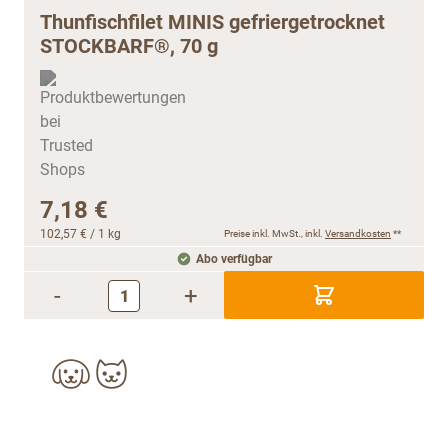
Thunfischfilet MINIS gefriergetrocknet
STOCKBARF®, 70 g
7,18 €
102,57 €
/ 1 kg
Preise inkl. MwSt., inkl.
Versandkosten
**
Abo verfügbar
-
+