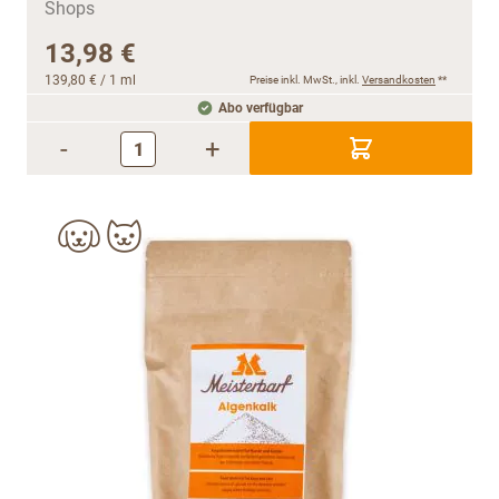
13,98 €
139,80 €
/ 1 ml
Preise inkl. MwSt., inkl.
Versandkosten
**
Abo verfügbar
-
+