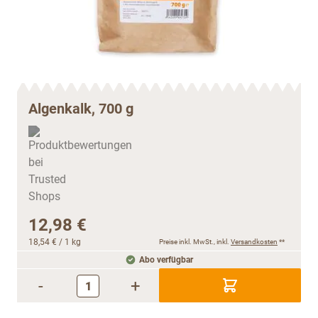
Algenkalk, 700 g
12,98 €
18,54 €
/ 1 kg
Preise inkl. MwSt., inkl.
Versandkosten
**
Abo verfügbar
-
+