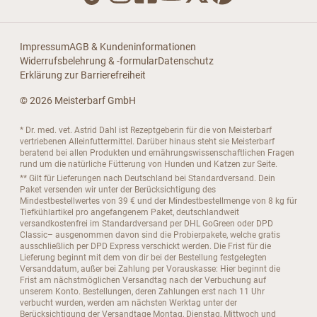
Impressum
AGB & Kundeninformationen
Widerrufsbelehrung & -formular
Datenschutz
Erklärung zur Barrierefreiheit
© 2026 Meisterbarf GmbH
* Dr. med. vet. Astrid Dahl ist Rezeptgeberin für die von Meisterbarf
vertriebenen Alleinfuttermittel. Darüber hinaus steht sie Meisterbarf
beratend bei allen Produkten und ernährungswissenschaftlichen Fragen
rund um die natürliche Fütterung von Hunden und Katzen zur Seite.
** Gilt für Lieferungen nach Deutschland bei Standardversand. Dein
Paket versenden wir unter der Berücksichtigung des
Mindestbestellwertes von 39 € und der Mindestbestellmenge von 8 kg für
Tiefkühlartikel pro angefangenem Paket, deutschlandweit
versandkostenfrei im Standardversand per DHL GoGreen oder DPD
Classic– ausgenommen davon sind die Probierpakete, welche gratis
ausschließlich per DPD Express verschickt werden. Die Frist für die
Lieferung beginnt mit dem von dir bei der Bestellung festgelegten
Versanddatum, außer bei Zahlung per Vorauskasse: Hier beginnt die
Frist am nächstmöglichen Versandtag nach der Verbuchung auf
unserem Konto. Bestellungen, deren Zahlungen erst nach 11 Uhr
verbucht wurden, werden am nächsten Werktag unter der
Berücksichtigung der Versandtage Montag, Dienstag, Mittwoch und