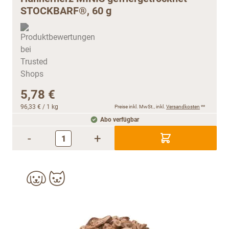
STOCKBARF®, 60 g
5,78 €
96,33 €
/ 1 kg
Preise inkl. MwSt., inkl.
Versandkosten
**
Abo verfügbar
-
+