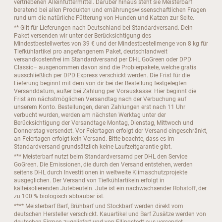
vertriebenen Alleinfuttermittel. Darüber hinaus steht sie Meisterbarf
beratend bei allen Produkten und ernährungswissenschaftlichen Fragen
rund um die natürliche Fütterung von Hunden und Katzen zur Seite.
** Gilt für Lieferungen nach Deutschland bei Standardversand. Dein
Paket versenden wir unter der Berücksichtigung des
Mindestbestellwertes von 39 € und der Mindestbestellmenge von 8 kg für
Tiefkühlartikel pro angefangenem Paket, deutschlandweit
versandkostenfrei im Standardversand per DHL GoGreen oder DPD
Classic– ausgenommen davon sind die Probierpakete, welche gratis
ausschließlich per DPD Express verschickt werden. Die Frist für die
Lieferung beginnt mit dem von dir bei der Bestellung festgelegten
Versanddatum, außer bei Zahlung per Vorauskasse: Hier beginnt die
Frist am nächstmöglichen Versandtag nach der Verbuchung auf
unserem Konto. Bestellungen, deren Zahlungen erst nach 11 Uhr
verbucht wurden, werden am nächsten Werktag unter der
Berücksichtigung der Versandtage Montag, Dienstag, Mittwoch und
Donnerstag versendet. Vor Feiertagen erfolgt der Versand eingeschränkt,
an Feiertagen erfolgt kein Versand. Bitte beachte, dass es im
Standardversand grundsätzlich keine Laufzeitgarantie gibt.
*** Meisterbarf nutzt beim Standardversamd per DHL den Service
GoGreen. Die Emissionen, die durch den Versand entstehen, werden
seitens DHL durch Investitionen in weltweite Klimaschutzprojekte
ausgeglichen. Der Versand von Tiefkühlartikeln erfolgt in
kälteisolierenden Jutebeuteln. Jute ist ein nachwachsender Rohstoff, der
zu 100 % biologisch abbaubar ist.
**** Meisterbarf Barf, Brühbarf und Stockbarf werden direkt vom
deutschen Hersteller verschickt. Kauartikel und Barf Zusätze werden von