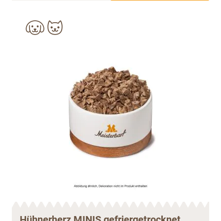
Hühnerherz MINIS gefriergetrocknet