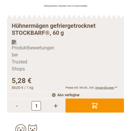
Hühnermägen gefriergetrocknet
STOCKBARF®, 60 g
5,28 €
88,00 €
/ 1 kg
Preise inkl. MwSt., inkl.
Versandkosten
**
Abo verfügbar
-
+