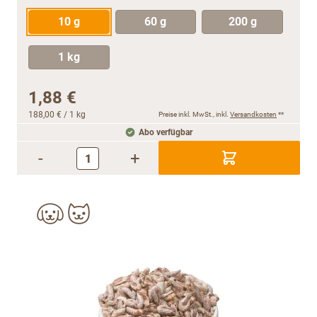
10 g
60 g
200 g
1 kg
1,88 €
188,00 €
/ 1 kg
Preise inkl. MwSt., inkl.
Versandkosten
**
Abo verfügbar
-
+