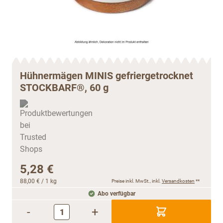
Hühnermägen MINIS gefriergetrocknet
STOCKBARF®, 60 g
5,28 €
88,00 €
/ 1 kg
Preise inkl. MwSt., inkl.
Versandkosten
**
Abo verfügbar
-
+