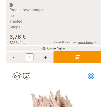
3,78 €
7,56 €
/ 1 kg
Preise inkl. MwSt., inkl.
Versandkosten
**
Abo verfügbar
-
+