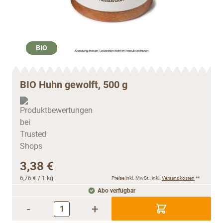
BIO
BIO Huhn gewolft, 500 g
3,38 €
6,76 €
/ 1 kg
Preise inkl. MwSt., inkl.
Versandkosten
**
Abo verfügbar
-
+