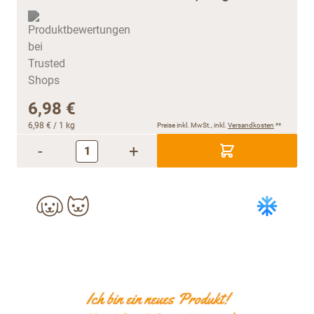
6,98 €
6,98 €
/ 1 kg
Preise inkl. MwSt., inkl.
Versandkosten
**
-
+