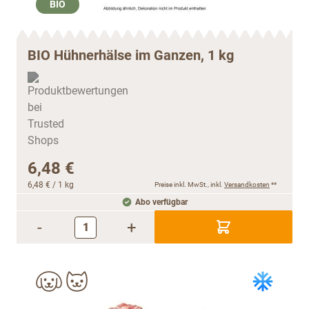
BIO
BIO Hühnerhälse im Ganzen, 1 kg
6,48 €
6,48 €
/ 1 kg
Preise inkl. MwSt., inkl.
Versandkosten
**
Abo verfügbar
-
+