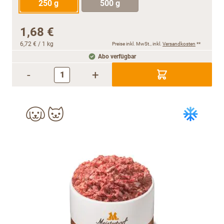
250 g
500 g
1,68 €
6,72 €
/ 1 kg
Preise inkl. MwSt., inkl.
Versandkosten
**
Abo verfügbar
-
+