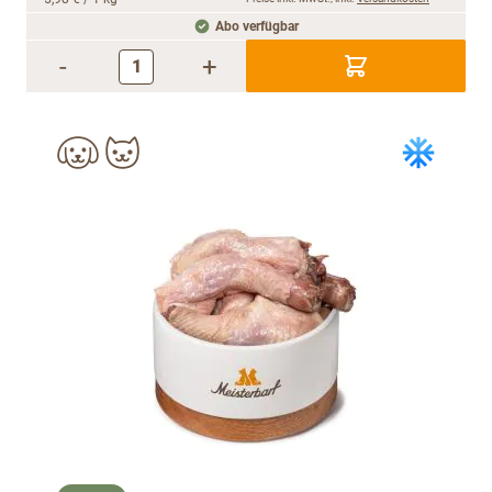
Abo verfügbar
-
+