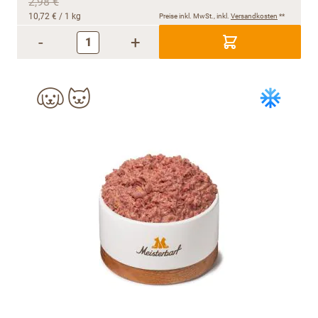
2,98 €
10,72 €
/ 1 kg
Preise inkl. MwSt., inkl.
Versandkosten
**
-
+