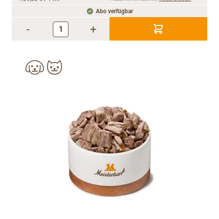
Abo verfügbar
-
+