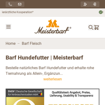
Direkt zum Inhalt
Nachhaltiger Versand***
Home
–
Barf Fleisch
Barf Hundefutter | Meisterbarf
Bestelle natürliches Barf Hundefutter und erhalte rohe
Tiernahrung als Allein-, Ergänzun...
weiterlesen