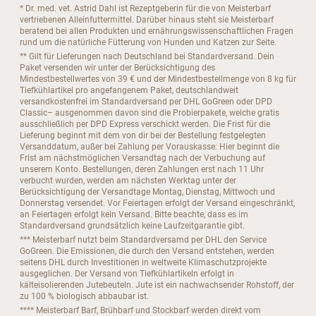
* Dr. med. vet. Astrid Dahl ist Rezeptgeberin für die von Meisterbarf
vertriebenen Alleinfuttermittel. Darüber hinaus steht sie Meisterbarf
beratend bei allen Produkten und ernährungswissenschaftlichen Fragen
rund um die natürliche Fütterung von Hunden und Katzen zur Seite.
** Gilt für Lieferungen nach Deutschland bei Standardversand. Dein
Paket versenden wir unter der Berücksichtigung des
Mindestbestellwertes von 39 € und der Mindestbestellmenge von 8 kg für
Tiefkühlartikel pro angefangenem Paket, deutschlandweit
versandkostenfrei im Standardversand per DHL GoGreen oder DPD
Classic– ausgenommen davon sind die Probierpakete, welche gratis
ausschließlich per DPD Express verschickt werden. Die Frist für die
Lieferung beginnt mit dem von dir bei der Bestellung festgelegten
Versanddatum, außer bei Zahlung per Vorauskasse: Hier beginnt die
Frist am nächstmöglichen Versandtag nach der Verbuchung auf
unserem Konto. Bestellungen, deren Zahlungen erst nach 11 Uhr
verbucht wurden, werden am nächsten Werktag unter der
Berücksichtigung der Versandtage Montag, Dienstag, Mittwoch und
Donnerstag versendet. Vor Feiertagen erfolgt der Versand eingeschränkt,
an Feiertagen erfolgt kein Versand. Bitte beachte, dass es im
Standardversand grundsätzlich keine Laufzeitgarantie gibt.
*** Meisterbarf nutzt beim Standardversamd per DHL den Service
GoGreen. Die Emissionen, die durch den Versand entstehen, werden
seitens DHL durch Investitionen in weltweite Klimaschutzprojekte
ausgeglichen. Der Versand von Tiefkühlartikeln erfolgt in
kälteisolierenden Jutebeuteln. Jute ist ein nachwachsender Rohstoff, der
zu 100 % biologisch abbaubar ist.
**** Meisterbarf Barf, Brühbarf und Stockbarf werden direkt vom