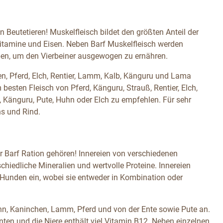
Beutetieren! Muskelfleisch bildet den größten Anteil der
-Vitamine und Eisen. Neben Barf Muskelfleisch werden
ben, um den Vierbeiner ausgewogen zu ernähren.
en, Pferd, Elch, Rentier, Lamm, Kalb, Känguru und Lama
 besten Fleisch von Pferd, Känguru, Strauß, Rentier, Elch,
 Känguru, Pute, Huhn oder Elch zu empfehlen. Für sehr
s und Rind.
er Barf Ration gehören! Innereien von verschiedenen
chiedliche Mineralien und wertvolle Proteine. Innereien
 Hunden ein, wobei sie entweder in Kombination oder
uhn, Kaninchen, Lamm, Pferd und von der Ente sowie Pute an.
anten und die Niere enthält viel Vitamin B12. Neben einzelnen