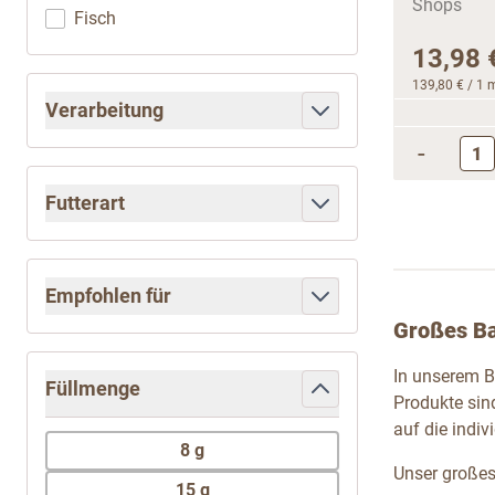
Fisch
13,98 
139,80 €
/ 1 
Verarbeitung
filter
-
Futterart
filter
Empfohlen für
filter
Großes Ba
In unserem B
Füllmenge
Produkte sin
filter
auf die indiv
8 g
Unser großes 
15 g