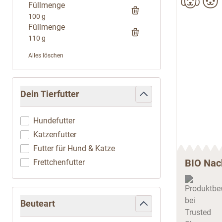
Füllmenge
100 g
Füllmenge
110 g
Alles löschen
Zur Produktliste springen
Dein Tierfutter
filter
Hundefutter
Katzenfutter
Futter für Hund & Katze
BIO Nac
Frettchenfutter
Beuteart
filter