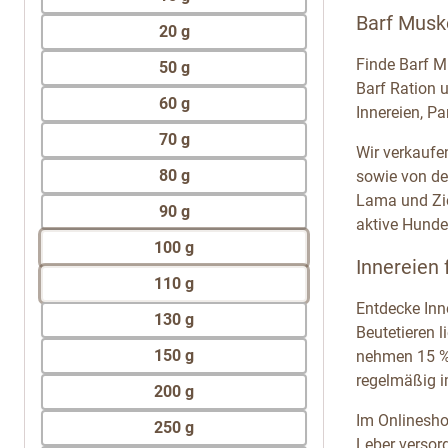
Barf Muske
20 g
Finde Barf M
50 g
Barf Ration 
60 g
Innereien, P
70 g
Wir verkaufe
80 g
sowie von der
Lama und Zie
90 g
aktive Hunde
100 g
Innereien
110 g
Entdecke Inn
130 g
Beutetieren l
150 g
nehmen 15 % 
regelmäßig i
200 g
Im Onlinesho
250 g
Leber versorg