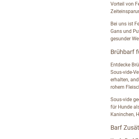
Vorteil von 
Zeiteinsparu
Bei uns ist 
Gans und Put
gesunder Wel
Brühbarf 
Entdecke Brü
Sous-vide-Ve
erhalten, an
rohem Fleisch
Sous-vide ge
für Hunde al
Kaninchen, H
Barf Zusä