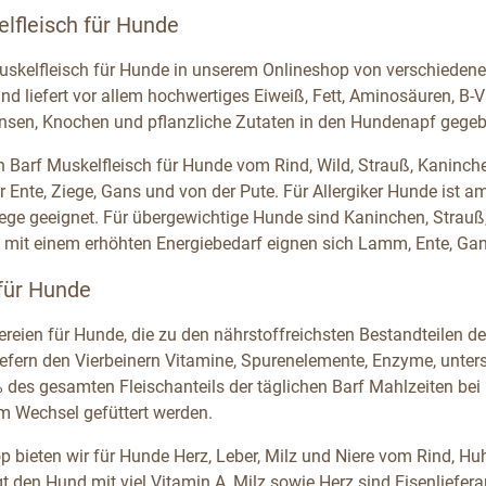
lfleisch für Hunde
uskelfleisch für Hunde in unserem Onlineshop von verschiedenen 
und liefert vor allem hochwertiges Eiweiß, Fett, Aminosäuren, B
ansen, Knochen und pflanzliche Zutaten in den Hundenapf gege
n Barf Muskelfleisch für Hunde vom Rind, Wild, Strauß, Kaninch
 Ente, Ziege, Gans und von der Pute. Für Allergiker Hunde ist am
ge geeignet. Für übergewichtige Hunde sind Kaninchen, Strauß,
 mit einem erhöhten Energiebedarf eignen sich Lamm, Ente, Gan
 für Hunde
ereien für Hunde, die zu den nährstoffreichsten Bestandteilen d
iefern den Vierbeinern Vitamine, Spurenelemente, Enzyme, unters
des gesamten Fleischanteils der täglichen Barf Mahlzeiten bei
m Wechsel gefüttert werden.
p bieten wir für Hunde Herz, Leber, Milz und Niere vom Rind, H
t den Hund mit viel Vitamin A, Milz sowie Herz sind Eisenliefer