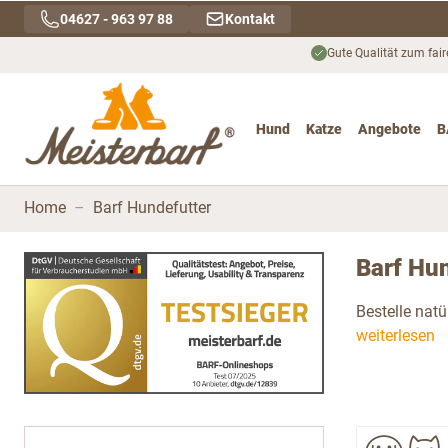
Direkt zum Inhalt
04627 - 963 97 88
Kontakt
Gute Qualität zum fair
Hund
Katze
Angebote
B
Toggle submenu for Hu
Toggle submenu
To
Home
–
Barf Hundefutter
Barf Hun
Bestelle natü
weiterlesen