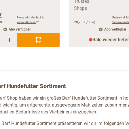
€
Preise inkl. MwSt., inkl.
Preise inkl. M
ml
Versandkosten
**
20,73 €
/ 1 kg
Versandkost
Abo verfügbar
Abo verfügbar
+
Bald wieder liefe
rf Hundefutter Sortiment
arf Shop haben wir ein großes Barf Hundefutter Sortiment in hoh
d wichtig, um artgerechte, ausgewogene Mahlzeiten zusammenz
iduellen Bedürfnisse des Vierbeiners einzugehen.
Barf Hundefutter Sortiment präsentieren wir dir im folgenden Ver