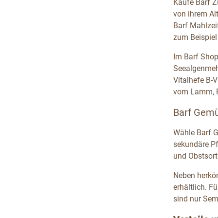
Kaufe Barf Z
von ihrem Al
Barf Mahlzeit
zum Beispiel
Im Barf Shop
Seealgenmehl
Vitalhefe B-
vom Lamm, Pf
Barf Gemü
Wähle Barf G
sekundäre Pf
und Obstsort
Neben herköm
erhältlich. 
sind nur Sem