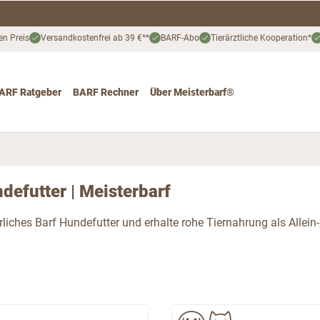
en Preis
Versandkostenfrei ab 39 €**
BARF-Abo
Tierärztliche Kooperation*
ARF Ratgeber
BARF Rechner
Über Meisterbarf®
nd
 for Katze
ggle submenu for Angebote
defutter | Meisterbarf
rliches Barf Hundefutter und erhalte rohe Tiernahrung als Allein-