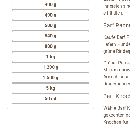
400 g
Innereien si
erhältlich.
490 g
Barf Pans
500 g
540 g
Kaufe Barf P
liefern Hund
800 g
grüne Rinder
1 kg
Grüner Panse
1.200 g
Mikroorganis
Ausschlussdi
1.500 g
Rinderpansen
5 kg
Barf Knoc
50 ml
Wähle Barf K
gekochten od
Knochen für 