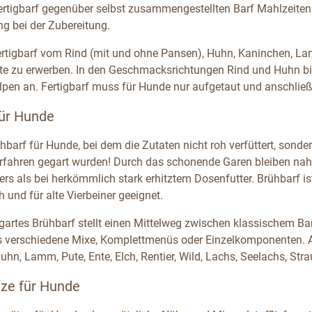
Fertigbarf gegenüber selbst zusammengestellten Barf Mahlzeiten
ng bei der Zubereitung.
Fertigbarf vom Rind (mit und ohne Pansen), Huhn, Kaninchen, L
e zu erwerben. In den Geschmacksrichtungen Rind und Huhn biete
pen an. Fertigbarf muss für Hunde nur aufgetaut und anschlie
für Hunde
hbarf für Hunde, bei dem die Zutaten nicht roh verfüttert, son
rfahren gegart wurden! Durch das schonende Garen bleiben nahe
ders als bei herkömmlich stark erhitztem Dosenfutter. Brühbarf i
 und für alte Vierbeiner geeignet.
gartes Brühbarf stellt einen Mittelweg zwischen klassischem Bar
s verschiedene Mixe, Komplettmenüs oder Einzelkomponenten. Al
uhn, Lamm, Pute, Ente, Elch, Rentier, Wild, Lachs, Seelachs, Str
tze für Hunde