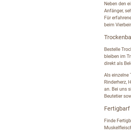
Neben den ei
Anfänger, se
Für erfahren
beim Vierbein
Trockenba
Bestelle Tro
bleiben im T
direkt als B
Als einzelne
Rinderherz, 
an. Bei uns 
Beutetier so
Fertigbarf
Finde Fertigb
Muskelfleisc