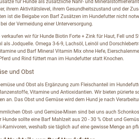
usätze für Hunde als zusätzliche Nähr- und Mineralstofflieferan
ter, ihrem Aktivitätslevel, ihrem Gesundheitszustand und der 
en ist die Beigabe von Barf Zusätzen im Hundefutter nicht notwen
 bei der Vermeidung einer Unterversorgung.
 verkaufen wir für Hunde Biotin Forte + Zink für Haut, Fell und
 als Jodquelle. Omega 3-6-9, Lachsöl, Leinöl und Dorschlebert
Vitamine und Barf Mineral Vitamin Mix ohne Hefe, Eierschalenm
erd und Rind füttert man im Hundefutter statt Knochen.
se und Obst
emüse und Obst als Ergänzung zum Fleischanteil im Hundefutter
lanzenstoffe, Vitamine und Antioxidantien. Wir bieten püriert
en an. Das Obst und Gemüse wird dem Hund je nach Verarbeitung
mlichen Obst- und Gemüse-Mixen sind bei uns auch Schonkostfl
Für Hunde sollte eine Barf Mahlzeit aus 20 - 30 % Obst und Ge
i-Karnivoren, weshalb sie täglich auf eine gewisse Menge an pfl