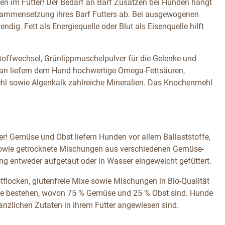
ten im Futter! Der Bedarf an Barf Zusätzen bei Hunden hängt
Zusammensetzung ihres Barf Futters ab. Bei ausgewogenen
dig. Fett als Energiequelle oder Blut als Eisenquelle hilft
 Stoffwechsel, Grünlippmuschelpulver für die Gelenke und
ran liefern dem Hund hochwertige Omega-Fettsäuren,
ehl sowie Algenkalk zahlreiche Mineralien. Das Knochenmehl
! Gemüse und Obst liefern Hunden vor allem Ballaststoffe,
e sowie getrocknete Mischungen aus verschiedenen Gemüse-
 entweder aufgetaut oder in Wasser eingeweicht gefüttert.
ocken, glutenfreie Mixe sowie Mischungen in Bio-Qualität
müse bestehen, wovon 75 % Gemüse und 25 % Obst sind. Hunde
anzlichen Zutaten in ihrem Futter angewiesen sind.