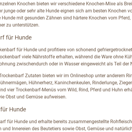
nzelnen Knochen bieten wir verschiedene Knochen-Mixe als Brei
hr junge oder sehr alte Hunde eignen sich am besten Knochen v
e Hunde mit gesunden Zähnen sind härtere Knochen vom Pferd, 
er zu unterstützen.
rf für Hunde
ckenbarf für Hunde und profitiere von schonend gefriergetrockn
rockenbarf viele Nährstoffe erhalten, während die Ware ohne Kü
elohnung zwischendurch oder in Wasser eingeweicht als Teil der 
 Trockenbarf Zutaten bieten wir im Onlineshop unter anderem Rind
Hühnermägen, Hühnerherz, Kaninchenkeulen, Rinderlunge, Ziegen
sind vier Trockenbarf-Menüs vom Wild, Rind, Pferd und Huhn erhäl
wie Obst und Gemüse aufweisen.
 für Hunde
arf für Hunde und erhalte bereits zusammengestellte Rohfleisch-
h und Innereien des Beutetiers sowie Obst, Gemüse und natürli