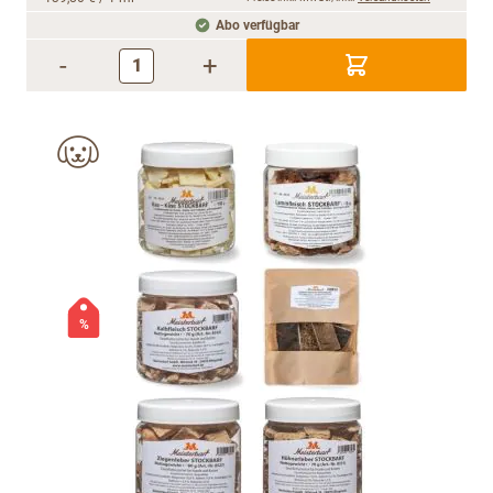
Abo verfügbar
-
+
%