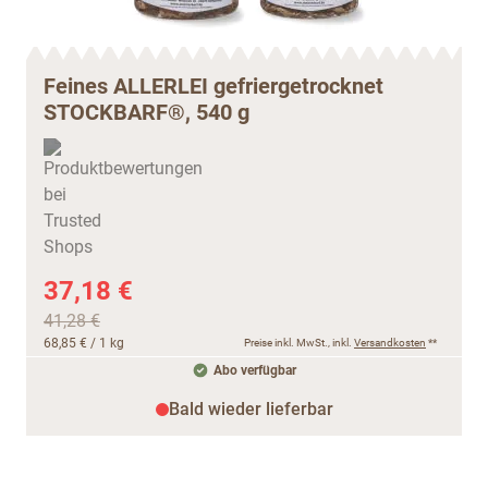
Feines ALLERLEI gefriergetrocknet
STOCKBARF®, 540 g
37,18 €
41,28 €
68,85 €
/ 1 kg
Preise inkl. MwSt., inkl.
Versandkosten
**
Abo verfügbar
Bald wieder lieferbar