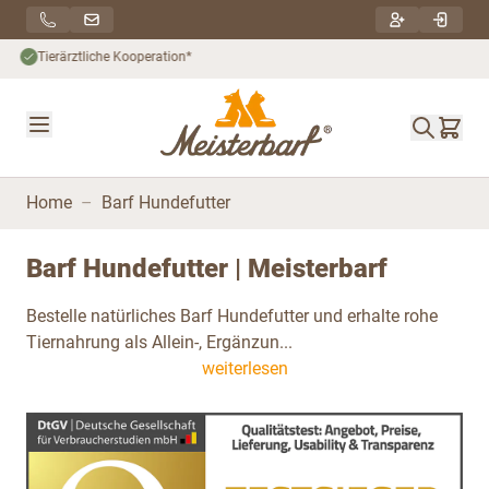
Direkt zum Inhalt
Nachhaltiger Versand***
Home
–
Barf Hundefutter
Barf Hundefutter | Meisterbarf
Bestelle natürliches Barf Hundefutter und erhalte rohe
Tiernahrung als Allein-, Ergänzun...
weiterlesen