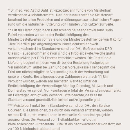
* Dr. med. vet. Astrid Dahl ist Rezeptgeberin für die von Meisterbarf
vertriebenen Alleinfuttermittel. Darüber hinaus steht sie Meisterbarf
beratend bei allen Produkten und ernährungswissenschaftlichen Fragen
rund um die natürliche Fütterung von Hunden und Katzen zur Seite.
** Gilt für Lieferungen nach Deutschland bei Standardversand. Dein
Paket versenden wir unter der Berücksichtigung des
Mindestbestellwertes von 39 € und der Mindestbestellmenge von 8 kg für
Tiefkühlartikel pro angefangenem Paket, deutschlandweit
versandkostenfrei im Standardversand per DHL GoGreen oder DPD
Classic– ausgenommen davon sind die Probierpakete, welche gratis
ausschließlich per DPD Express verschickt werden. Die Frist für die
Lieferung beginnt mit dem von dir bei der Bestellung festgelegten
Versanddatum, außer bei Zahlung per Vorauskasse: Hier beginnt die
Frist am nächstmöglichen Versandtag nach der Verbuchung auf
unserem Konto. Bestellungen, deren Zahlungen erst nach 11 Uhr
verbucht wurden, werden am nächsten Werktag unter der
Berücksichtigung der Versandtage Montag, Dienstag, Mittwoch und
Donnerstag versendet. Vor Feiertagen erfolgt der Versand eingeschränkt,
an Feiertagen erfolgt kein Versand. Bitte beachte, dass es im
Standardversand grundsätzlich keine Laufzeitgarantie gibt.
*** Meisterbarf nutzt beim Standardversamd per DHL den Service
GoGreen. Die Emissionen, die durch den Versand entstehen, werden
seitens DHL durch Investitionen in weltweite Klimaschutzprojekte
ausgeglichen. Der Versand von Tiefkühlartikeln erfolgt in
kälteisolierenden Jutebeuteln. Jute ist ein nachwachsender Rohstoff, der
zu 100 % biologisch abbaubar ist.