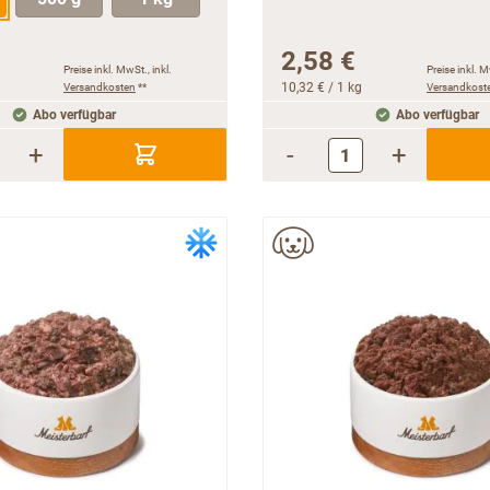
2,58 €
Preise inkl. MwSt., inkl.
Preise inkl. M
Versandkosten
**
10,32 €
/ 1 kg
Versandkost
Abo verfügbar
Abo verfügbar
+
-
+