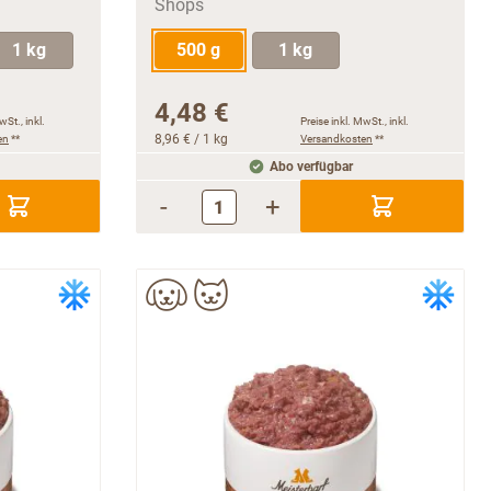
1 kg
500 g
1 kg
4,48 €
wSt., inkl.
Preise inkl. MwSt., inkl.
en
**
8,96 €
/ 1 kg
Versandkosten
**
Abo verfügbar
-
+