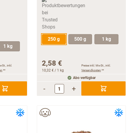
250 g
500 g
1 kg
1 kg
2,58 €
wSt., inkl.
Preise inkl. MwSt., inkl.
en
**
10,32 €
/ 1 kg
Versandkosten
**
Abo verfügbar
-
+