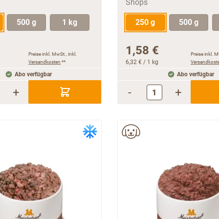
500 g
1 kg
250 g
500 g
1,58 €
Preise inkl. MwSt., inkl.
Preise inkl. M
Versandkosten
**
6,32 €
/ 1 kg
Versandkost
Abo verfügbar
Abo verfügbar
+
-
+