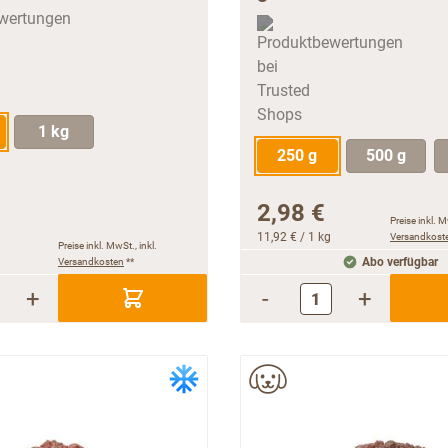
1 kg
250 g
500 g
2,98 €
Preise inkl. M
11,92 €
/ 1 kg
Versandkost
Preise inkl. MwSt., inkl.
Versandkosten
**
Abo verfügbar
+
-
+