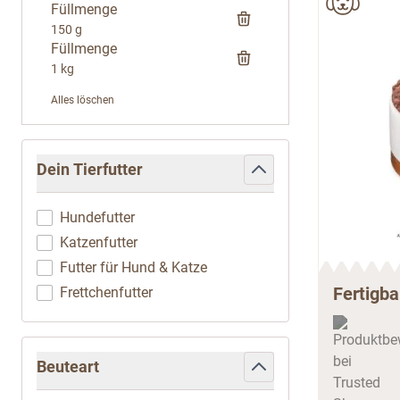
Füllmenge
150 g
Füllmenge
1 kg
Alles löschen
Zur Produktliste springen
Dein Tierfutter
filter
Hundefutter
Katzenfutter
Futter für Hund & Katze
Fertigba
Frettchenfutter
Beuteart
filter