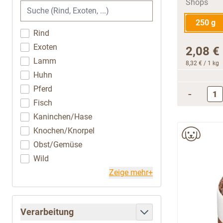
250 g
Rind
Exoten
2,08 €
Lamm
8,32 €
/ 1 kg
Huhn
Pferd
-
Fisch
Kaninchen/Hase
Knochen/Knorpel
Obst/Gemüse
Wild
Zeige mehr+
Verarbeitung