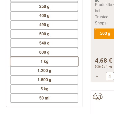
250 g
400 g
490 g
500 g
500 g
540 g
800 g
4,68 €
1 kg
9,36 €
/ 1 kg
1.200 g
-
1.500 g
5 kg
50 ml