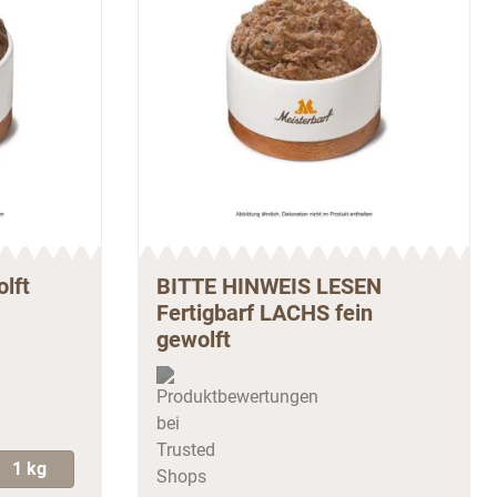
lft
BITTE HINWEIS LESEN
Fertigbarf LACHS fein
gewolft
1 kg