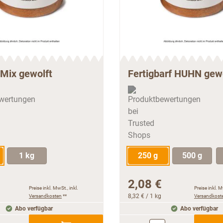
Mix gewolft
Fertigbarf HUHN gew
1 kg
250 g
500 g
2,08 €
Preise inkl. MwSt., inkl.
Preise inkl. M
Versandkosten
**
8,32 €
/ 1 kg
Versandkost
Abo verfügbar
Abo verfügbar