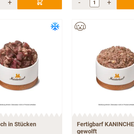
+
-
+
sch in Stücken
Fertigbarf KANINCH
gewolft