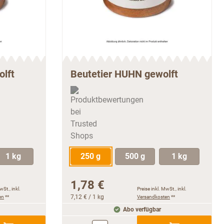
olft
Beutetier HUHN gewolft
1 kg
250 g
500 g
1 kg
1,78 €
wSt., inkl.
Preise inkl. MwSt., inkl.
en
**
7,12 €
/ 1 kg
Versandkosten
**
Abo verfügbar