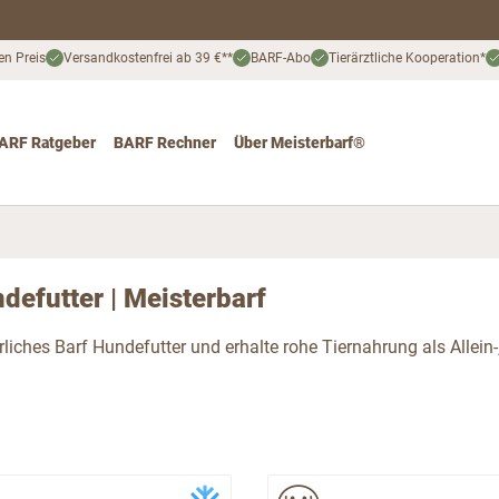
en Preis
Versandkostenfrei ab 39 €**
BARF-Abo
Tierärztliche Kooperation*
ARF Ratgeber
BARF Rechner
Über Meisterbarf®
nd
 for Katze
ggle submenu for Angebote
defutter | Meisterbarf
rliches Barf Hundefutter und erhalte rohe Tiernahrung als Allein-