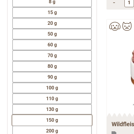
-
8 g
15 g
20 g
50 g
60 g
70 g
80 g
90 g
100 g
110 g
130 g
150 g
Wildflei
200 g