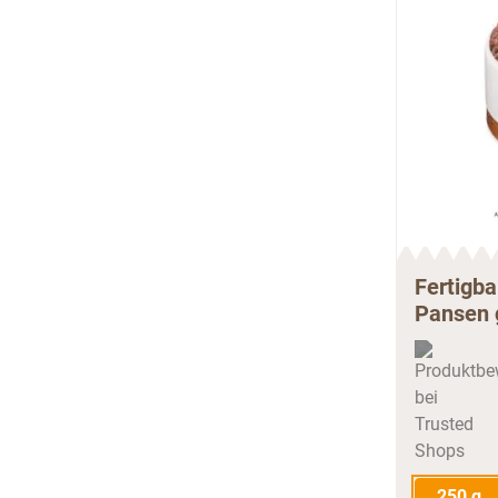
Fertigb
Pansen 
250 g