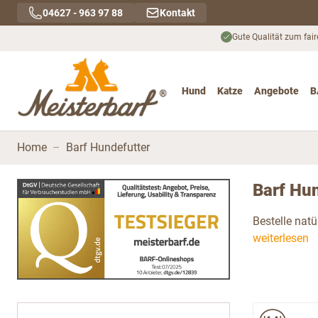
Direkt zum Inhalt
04627 - 963 97 88
Kontakt
Gute Qualität zum fair
Hund
Katze
Angebote
B
Toggle submenu for Hu
Toggle submenu
To
Home
–
Barf Hundefutter
Barf Hun
Bestelle natü
weiterlesen