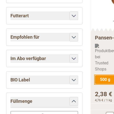
filter
Futterart
filter
Empfohlen für
Pansen-
filter
Im Abo verfügbar
filter
BIO Label
500 g
filter
2,38 €
Füllmenge
4,76 €
/ 1 kg
filter