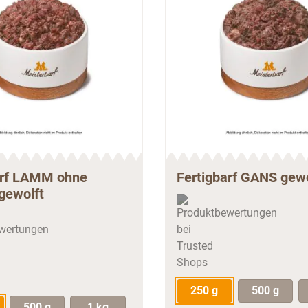
arf LAMM ohne
Fertigbarf GANS gewo
gewolft
250 g
500 g
500 g
1 kg