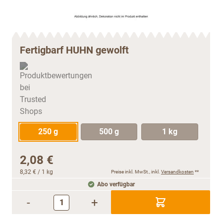
Fertigbarf HUHN gewolft
250 g
500 g
1 kg
2,08 €
8,32 €
/ 1 kg
Preise inkl. MwSt., inkl.
Versandkosten
**
Abo verfügbar
-
+