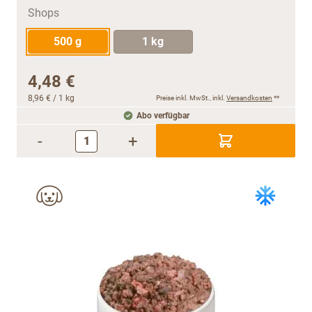
500 g
1 kg
4,48 €
8,96 €
/ 1 kg
Preise inkl. MwSt., inkl.
Versandkosten
**
Abo verfügbar
-
+