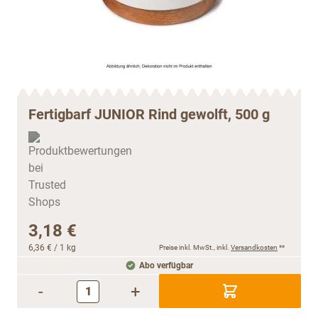
Fertigbarf JUNIOR Rind gewolft, 500 g
3,18 €
6,36 €
/ 1 kg
Preise inkl. MwSt., inkl.
Versandkosten
**
Abo verfügbar
-
+