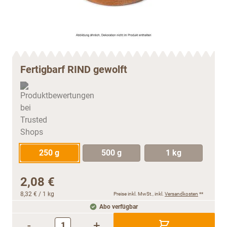
Fertigbarf RIND gewolft
250 g
500 g
1 kg
2,08 €
8,32 €
/ 1 kg
Preise inkl. MwSt., inkl.
Versandkosten
**
Abo verfügbar
-
+