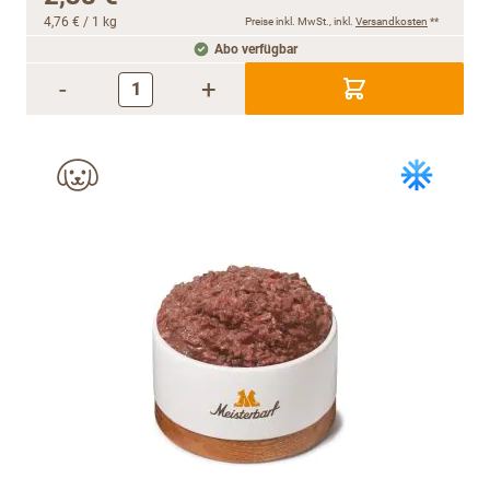
4,76 €
/ 1 kg
Preise inkl. MwSt., inkl.
Versandkosten
**
Abo verfügbar
-
+