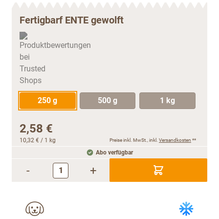
Fertigbarf ENTE gewolft
250 g
500 g
1 kg
2,58 €
10,32 €
/ 1 kg
Preise inkl. MwSt., inkl.
Versandkosten
**
Abo verfügbar
-
+