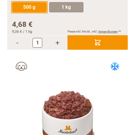
500 g
1 kg
4,68 €
9,36 €
/ 1 kg
Preise inkl. MwSt., inkl.
Versandkosten
**
-
+