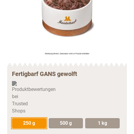
Fertigbarf GANS gewolft
250 g
500 g
1 kg