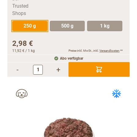
250 g
500 g
1 kg
2,98 €
11,92 €
/ 1 kg
Preise inkl. MwSt., inkl.
Versandkosten
**
Abo verfügbar
-
+