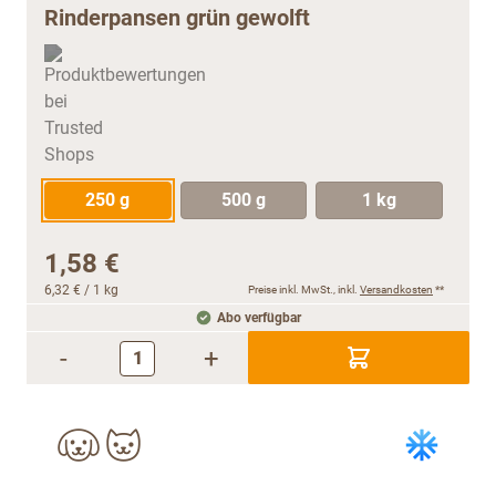
Rinderpansen grün gewolft
250 g
500 g
1 kg
1,58 €
6,32 €
/ 1 kg
Preise inkl. MwSt., inkl.
Versandkosten
**
Abo verfügbar
-
+