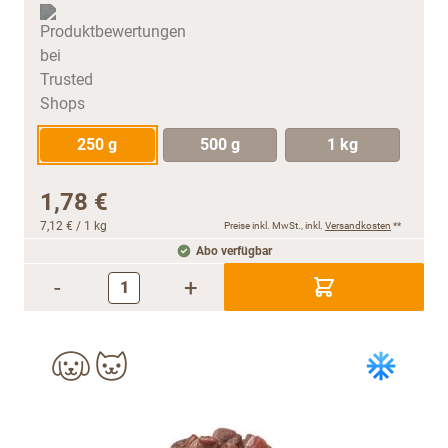
250 g
500 g
1 kg
1,78 €
7,12 €
/ 1 kg
Preise inkl. MwSt., inkl.
Versandkosten
**
Abo verfügbar
-
+