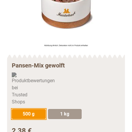
Pansen-Mix gewolft
500 g
1 kg
2,38 €