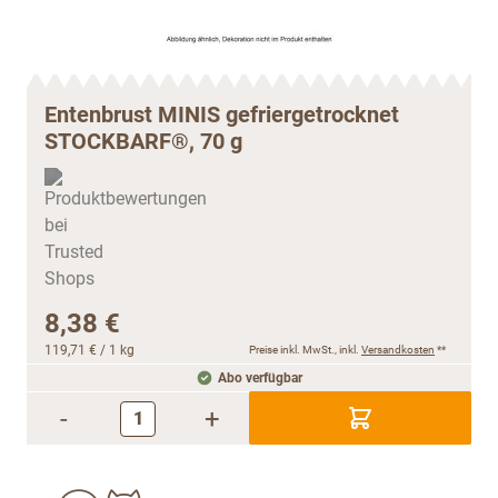
Entenbrust MINIS gefriergetrocknet
STOCKBARF®, 70 g
8,38 €
119,71 €
/ 1 kg
Preise inkl. MwSt., inkl.
Versandkosten
**
Abo verfügbar
-
+