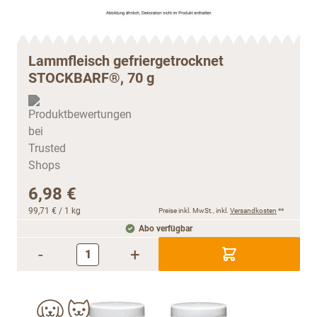
Lammfleisch gefriergetrocknet
STOCKBARF®, 70 g
6,98 €
99,71 €
/ 1 kg
Preise inkl. MwSt., inkl.
Versandkosten
**
Abo verfügbar
-
+