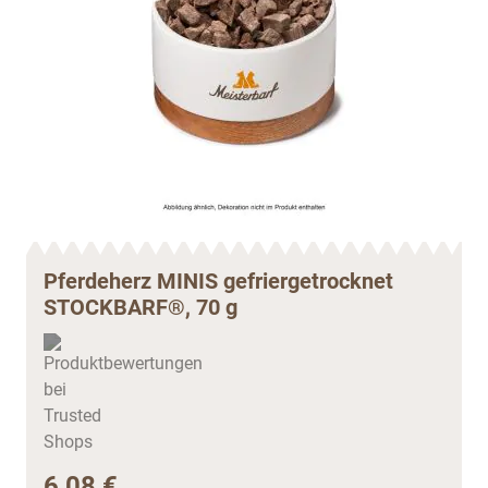
Pferdeherz MINIS gefriergetrocknet
STOCKBARF®, 70 g
6,08 €