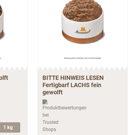
lft
BITTE HINWEIS LESEN
Fertigbarf LACHS fein
gewolft
1 kg