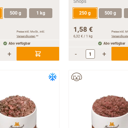
500 g
1 kg
250 g
500 g
1,58 €
Preise inkl. MwSt., inkl.
Preise inkl. M
Versandkosten
**
6,32 €
/ 1 kg
Versandkost
Abo verfügbar
Abo verfügbar
+
-
+