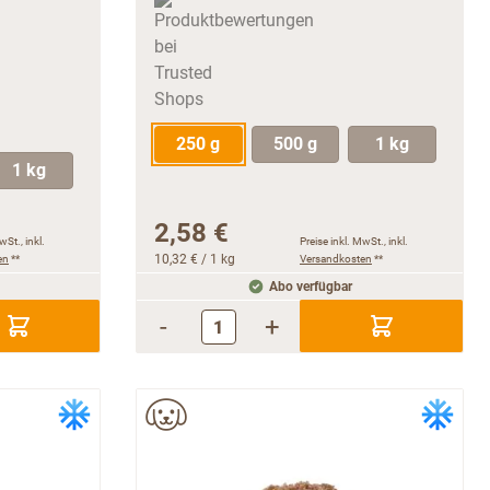
250 g
500 g
1 kg
1 kg
2,58 €
wSt., inkl.
Preise inkl. MwSt., inkl.
en
**
10,32 €
/ 1 kg
Versandkosten
**
Abo verfügbar
-
+