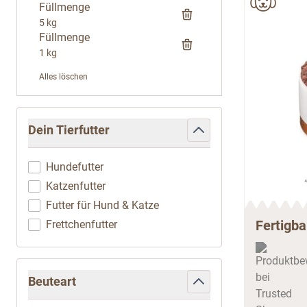
Füllmenge
5 kg
Füllmenge
1 kg
Alles löschen
Zur Produktliste springen
Dein Tierfutter
filter
Hundefutter
Katzenfutter
Futter für Hund & Katze
Fertigba
Frettchenfutter
Beuteart
filter