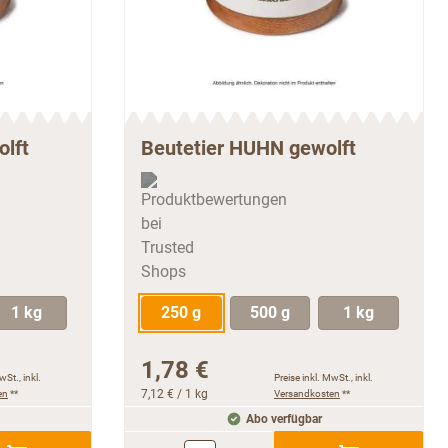
olft
Beutetier HUHN gewolft
1 kg
250 g
500 g
1 kg
1,78 €
wSt., inkl.
Preise inkl. MwSt., inkl.
en
**
7,12 €
/ 1 kg
Versandkosten
**
Abo verfügbar