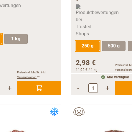
1 kg
250 g
500 g
2,98 €
Preise inkl. M
11,92 €
/ 1 kg
Versandkost
Preise inkl. MwSt., inkl.
Versandkosten
**
Abo verfügbar
+
-
+