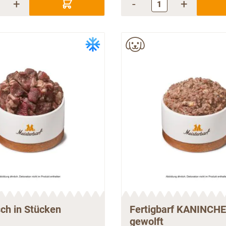
+
-
+
sch in Stücken
Fertigbarf KANINCH
gewolft