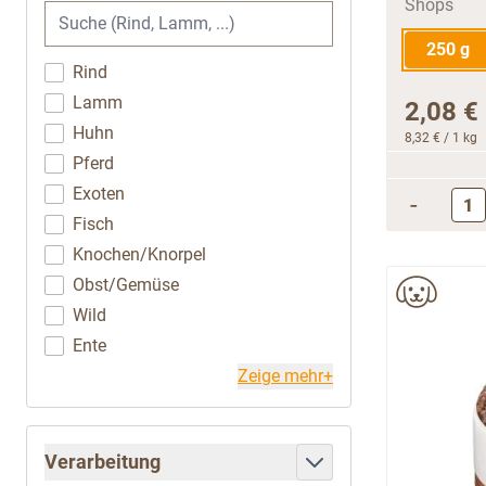
250 g
Rind
Lamm
2,08 €
Huhn
8,32 €
/ 1 kg
Pferd
Exoten
-
Fisch
Knochen/Knorpel
Obst/Gemüse
Wild
Ente
Zeige mehr+
Verarbeitung