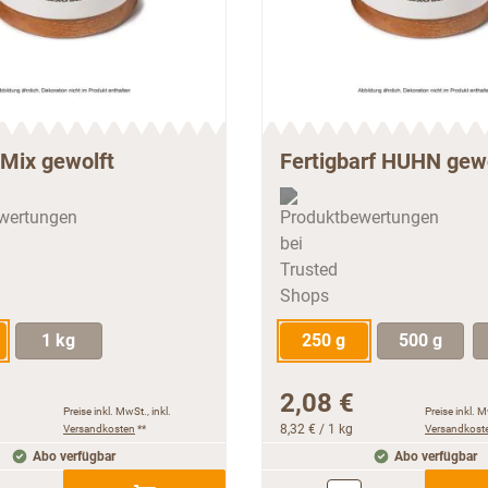
Mix gewolft
Fertigbarf HUHN gew
1 kg
250 g
500 g
2,08 €
Preise inkl. MwSt., inkl.
Preise inkl. M
Versandkosten
**
8,32 €
/ 1 kg
Versandkost
Abo verfügbar
Abo verfügbar