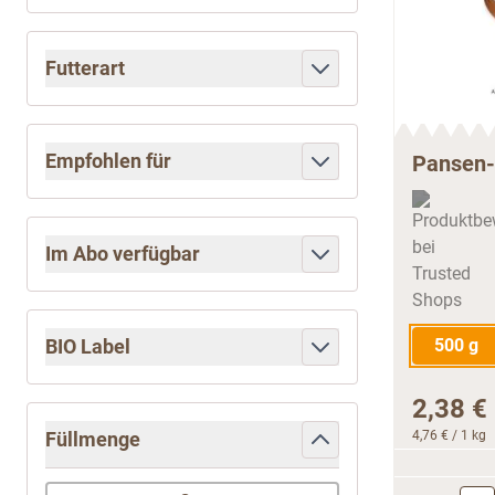
filter
Futterart
filter
Empfohlen für
Pansen-
filter
Im Abo verfügbar
filter
BIO Label
500 g
filter
2,38 €
Füllmenge
4,76 €
/ 1 kg
filter