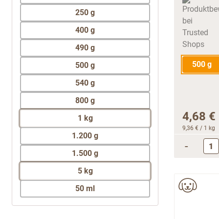
250 g
400 g
490 g
500 g
500 g
540 g
800 g
4,68 €
1 kg
9,36 €
/ 1 kg
1.200 g
-
1.500 g
5 kg
50 ml