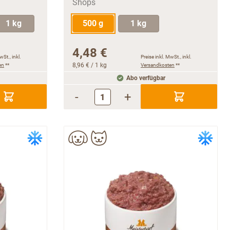
1 kg
500 g
1 kg
4,48 €
wSt., inkl.
Preise inkl. MwSt., inkl.
en
**
8,96 €
/ 1 kg
Versandkosten
**
Abo verfügbar
-
+