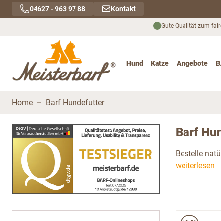
Direkt zum Inhalt
04627 - 963 97 88
Kontakt
Gute Qualität zum fair
Hund
Katze
Angebote
B
Toggle submenu for Hu
Toggle submenu
To
Home
–
Barf Hundefutter
Barf Hun
Bestelle natü
weiterlesen