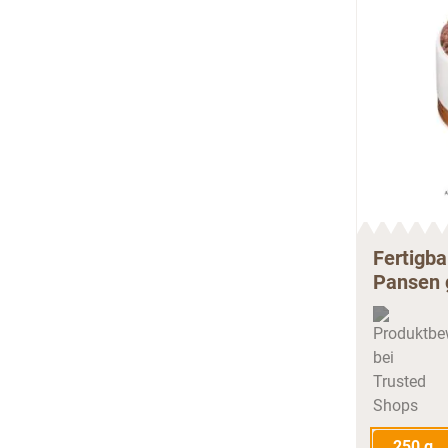
Fertigb
Pansen 
250 g