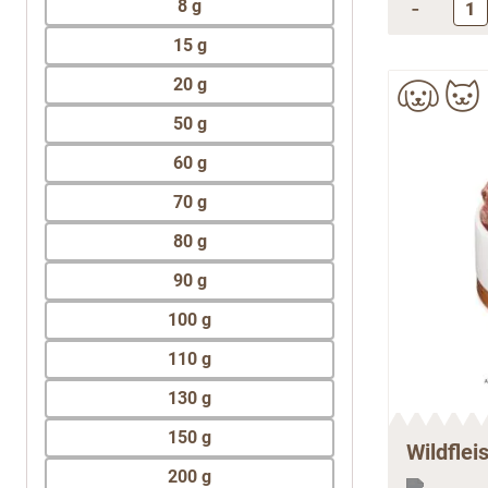
-
8 g
15 g
20 g
50 g
60 g
70 g
80 g
90 g
100 g
110 g
130 g
150 g
Wildflei
200 g