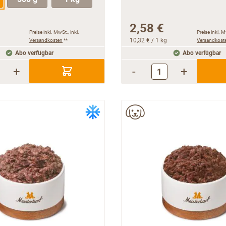
2,58 €
Preise inkl. MwSt., inkl.
Preise inkl. M
Versandkosten
**
10,32 €
/ 1 kg
Versandkost
Abo verfügbar
Abo verfügbar
+
-
+