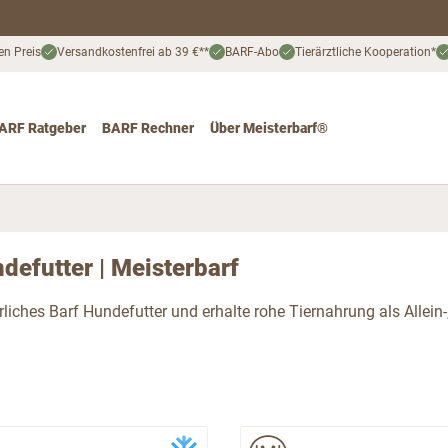
en Preis
Versandkostenfrei ab 39 €**
BARF-Abo
Tierärztliche Kooperation*
ARF Ratgeber
BARF Rechner
Über Meisterbarf®
nd
 for Katze
ggle submenu for Angebote
defutter | Meisterbarf
rliches Barf Hundefutter und erhalte rohe Tiernahrung als Allein-