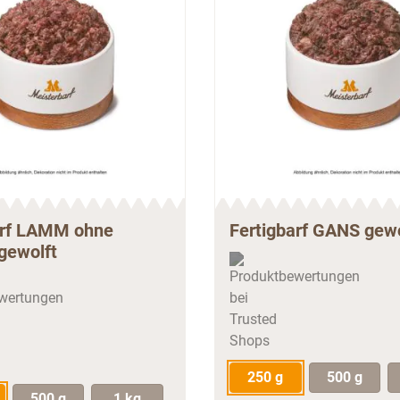
arf LAMM ohne
Fertigbarf GANS gewo
gewolft
250 g
500 g
500 g
1 kg