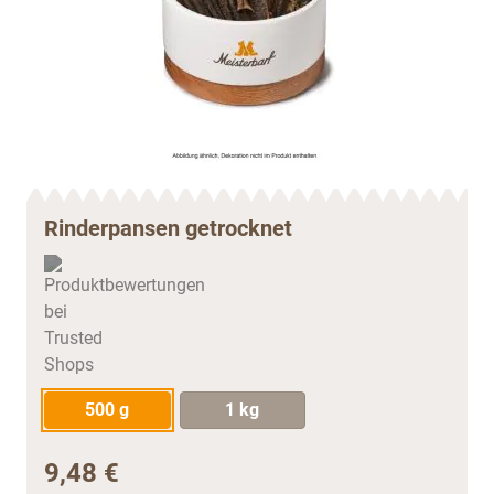
Rinderpansen getrocknet
500 g
1 kg
9,48 €