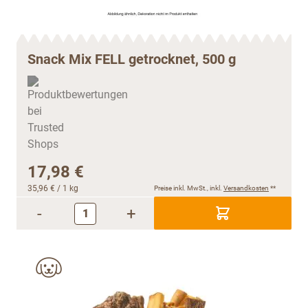
Snack Mix FELL getrocknet, 500 g
17,98 €
35,96 €
/ 1 kg
Preise inkl. MwSt., inkl.
Versandkosten
**
-
+