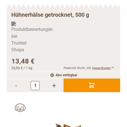
Hühnerhälse getrocknet, 500 g
13,48 €
26,96 €
/ 1 kg
Preise inkl. MwSt., inkl.
Versandkosten
**
Abo verfügbar
-
+