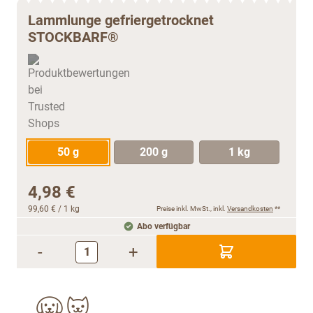
Lammlunge gefriergetrocknet
STOCKBARF®
50 g
200 g
1 kg
4,98 €
99,60 €
/ 1 kg
Preise inkl. MwSt., inkl.
Versandkosten
**
Abo verfügbar
-
+