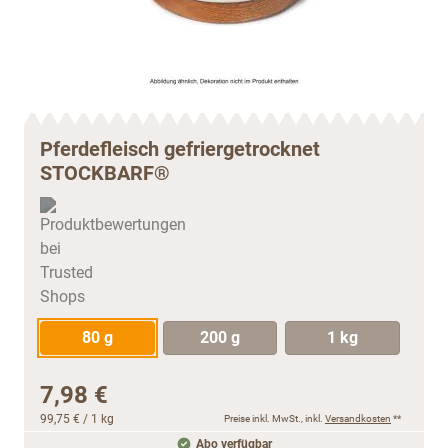
Pferdefleisch gefriergetrocknet
STOCKBARF®
80 g
200 g
1 kg
7,98 €
99,75 €
/ 1 kg
Preise inkl. MwSt., inkl.
Versandkosten
**
Abo verfügbar