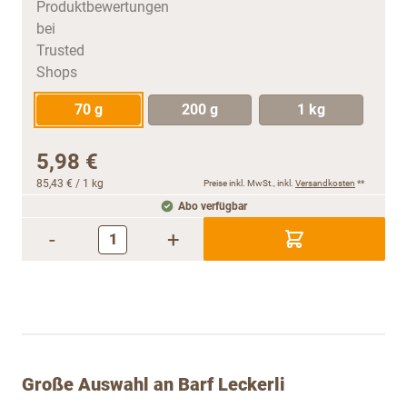
70 g
200 g
1 kg
5,98 €
85,43 €
/ 1 kg
Preise inkl. MwSt., inkl.
Versandkosten
**
Abo verfügbar
-
+
Große Auswahl an Barf Leckerli