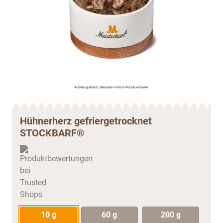
Hühnerherz gefriergetrocknet
STOCKBARF®
10 g
60 g
200 g