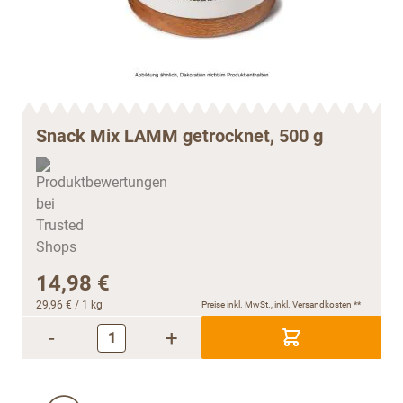
Snack Mix LAMM getrocknet, 500 g
14,98 €
29,96 €
/ 1 kg
Preise inkl. MwSt., inkl.
Versandkosten
**
-
+