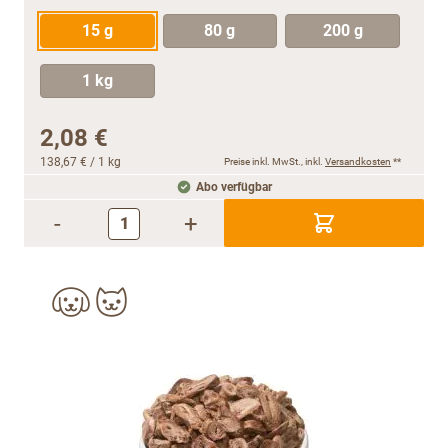
15 g
80 g
200 g
1 kg
2,08 €
138,67 €
/ 1 kg
Preise inkl. MwSt., inkl.
Versandkosten
**
Abo verfügbar
-
+