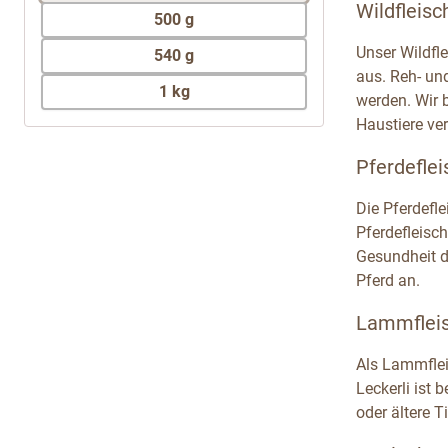
Wildfleisc
500 g
Unser Wildfl
540 g
aus. Reh- un
1 kg
werden. Wir 
Haustiere ver
Pferdeflei
Die Pferdefl
Pferdefleisch
Gesundheit de
Pferd an.
Lammfleis
Als Lammflei
Leckerli ist
oder ältere 