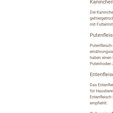
Kaninchenf
Die Kaninche
gefriergetro
mit Futtermit
Putenfleis
Putenfleisch-
ernährungsse
haben einen 
Putenhoden z
Entenfleis
Das Entenfle
für Haustiere
Entenfleisch 
empfiehlt.