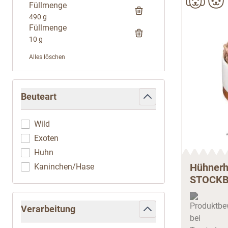
Füllmenge
490 g
Füllmenge
10 g
Alles löschen
Zur Produktliste springen
Beuteart
filter
Wild
Exoten
Huhn
Hühnerh
Kaninchen/Hase
STOCK
Verarbeitung
filter