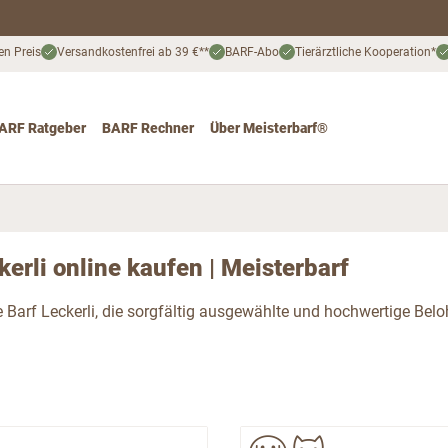
en Preis
Versandkostenfrei ab 39 €**
BARF-Abo
Tierärztliche Kooperation*
ARF Ratgeber
BARF Rechner
Über Meisterbarf®
nd
 for Katze
ggle submenu for Angebote
kerli online kaufen | Meisterbarf
 Barf Leckerli, die sorgfältig ausgewählte und hochwertige Beloh