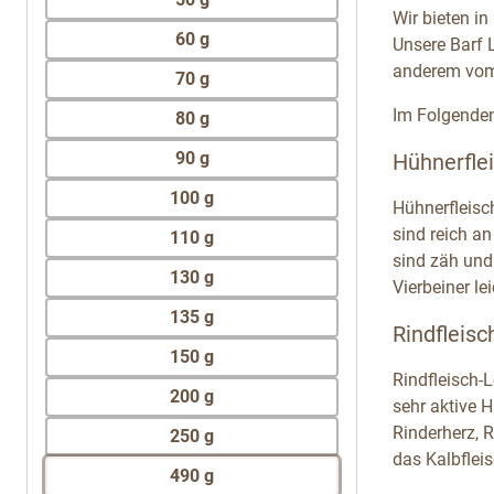
Wir bieten i
60 g
Unsere Barf L
anderem vom 
70 g
Im Folgenden 
80 g
90 g
Hühnerflei
100 g
Hühnerfleisc
sind reich a
110 g
sind zäh und
130 g
Vierbeiner le
135 g
Rindfleisc
150 g
Rindfleisch-
200 g
sehr aktive H
Rinderherz, R
250 g
das Kalbfleis
490 g