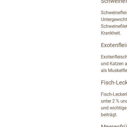
Schweinefl
Schweineflei
Untergewicht
Schweinefile
Krankheit.
Exotenflei
Exotenfleisc
und Katzen au
als Muskelfl
Fisch-Leck
Fisch-Leckerl
unter 2 % un
und wichtige
beiträgt.
Meeresfrü