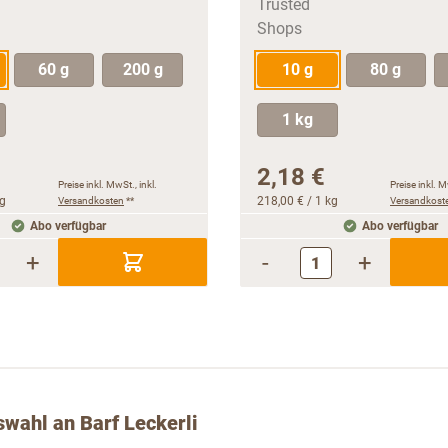
60 g
200 g
10 g
80 g
1 kg
2,18 €
Preise inkl. MwSt., inkl.
Preise inkl. M
kg
Versandkosten
**
218,00 €
/ 1 kg
Versandkost
Abo verfügbar
Abo verfügbar
+
-
+
wahl an Barf Leckerli