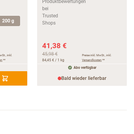
200 g
41,38 €
45,98 €
wSt., inkl.
Preise inkl. MwSt., inkl.
en
**
84,45 €
/ 1 kg
Versandkosten
**
Abo verfügbar
Bald wieder lieferbar