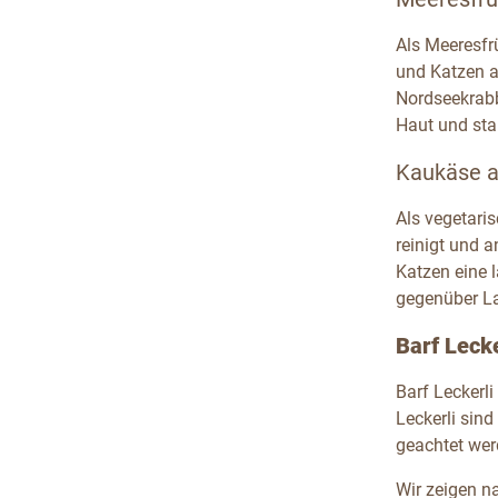
Als Meeresfr
und Katzen a
Nordseekrabb
Haut und sta
Kaukäse al
Als vegetari
reinigt und a
Katzen eine l
gegenüber L
Barf Lecke
Barf Leckerli
Leckerli sin
geachtet wer
Wir zeigen n