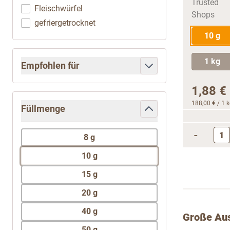
Fleischwürfel
gefriergetrocknet
10 g
1 kg
Empfohlen für
filter
1,88 €
188,00 €
/ 1 
Füllmenge
filter
-
8 g
10 g
15 g
20 g
40 g
Große Aus
50 g