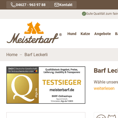
Direkt zum Inhalt
04627 - 963 97 88
Kontakt
Gute Qualität zum fair
Hund
Katze
Angebote
B
Toggle submenu for Hu
Toggle submenu
To
Home
–
Barf Leckerli
Barf Lec
Wähle unsere
weiterlesen