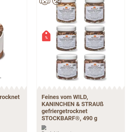
%
trocknet
Feines vom WILD,
KANINCHEN & STRAUß
gefriergetrocknet
STOCKBARF®, 490 g