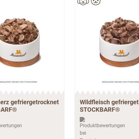
erz gefriergetrocknet
Wildfleisch gefrierge
BARF®
STOCKBARF®