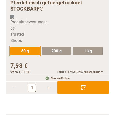
Pferdefleisch gefriergetrocknet
STOCKBARF®
80 g
200 g
1 kg
7,98 €
99,75 €
/ 1 kg
Preise inkl. MwSt., inkl.
Versandkosten
**
Abo verfügbar
-
+