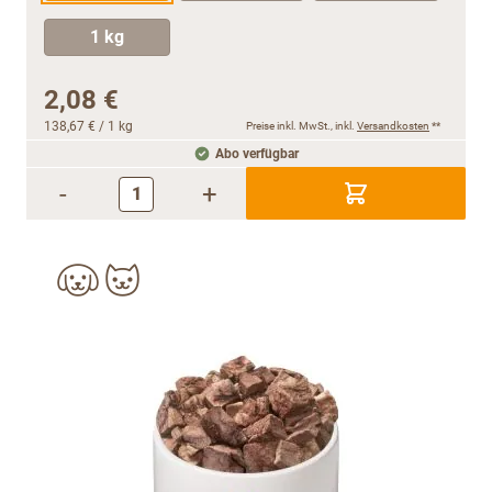
1 kg
2,08 €
138,67 €
/ 1 kg
Preise inkl. MwSt., inkl.
Versandkosten
**
Abo verfügbar
-
+