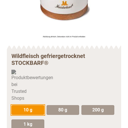
Wildfleisch gefriergetrocknet
STOCKBARF®
10 g
80 g
200 g
1 kg