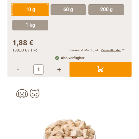
10 g
60 g
200 g
1 kg
1,88 €
188,00 €
/ 1 kg
Preise inkl. MwSt., inkl.
Versandkosten
**
Abo verfügbar
-
+