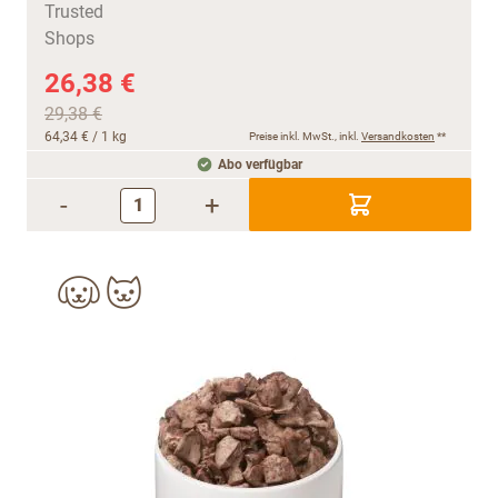
26,38 €
29,38 €
64,34 €
/ 1 kg
Preise inkl. MwSt., inkl.
Versandkosten
**
Abo verfügbar
-
+