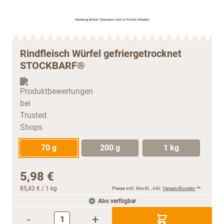
Rindfleisch Würfel gefriergetrocknet
STOCKBARF®
70 g
200 g
1 kg
5,98 €
85,43 €
/ 1 kg
Preise inkl. MwSt., inkl.
Versandkosten
**
Abo verfügbar
-
+