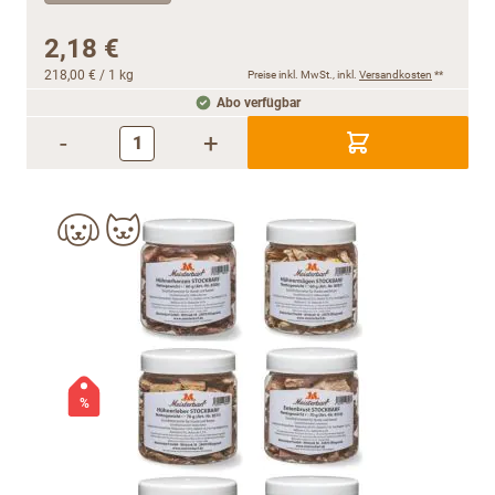
2,18 €
218,00 €
/ 1 kg
Preise inkl. MwSt., inkl.
Versandkosten
**
Abo verfügbar
-
+
%