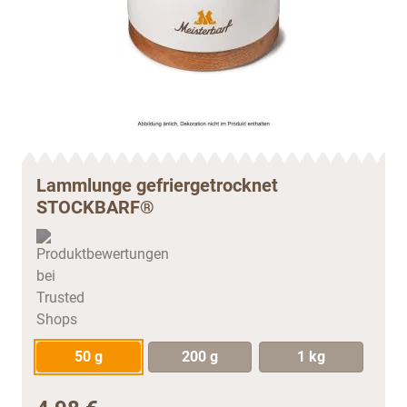
Lammlunge gefriergetrocknet
STOCKBARF®
50 g
200 g
1 kg