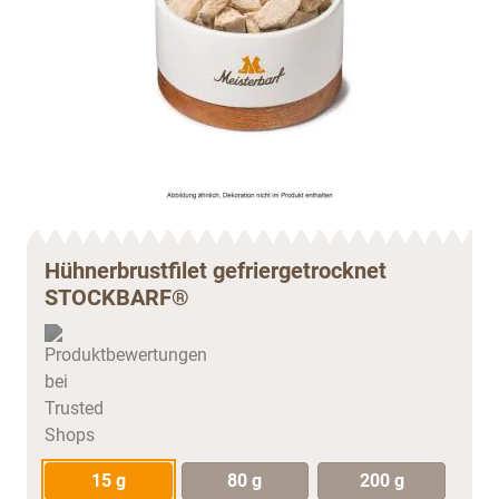
Hühnerbrustfilet gefriergetrocknet
STOCKBARF®
15 g
80 g
200 g