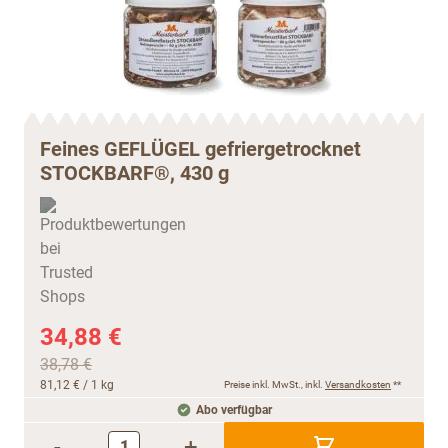
Feines GEFLÜGEL gefriergetrocknet
STOCKBARF®, 430 g
34,88 €
38,78 €
81,12 €
/ 1 kg
Preise inkl. MwSt., inkl.
Versandkosten
**
Abo verfügbar
-
+