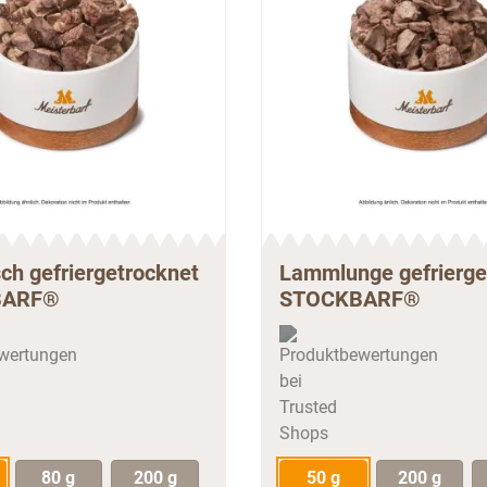
sch gefriergetrocknet
Lammlunge gefrierge
BARF®
STOCKBARF®
80 g
200 g
50 g
200 g