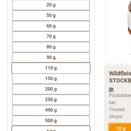
20 g
50 g
60 g
70 g
80 g
90 g
110 g
Wildflei
150 g
STOCK
200 g
250 g
490 g
500 g
10 g
1 kg