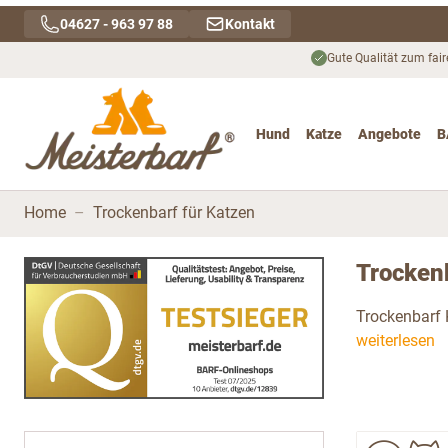
Direkt zum Inhalt
04627 - 963 97 88
Kontakt
Gute Qualität zum fair
Hund
Katze
Angebote
B
Toggle submenu for Hu
Toggle submenu
To
Home
–
Trockenbarf für Katzen
Trockenb
Trockenbarf K
weiterlesen