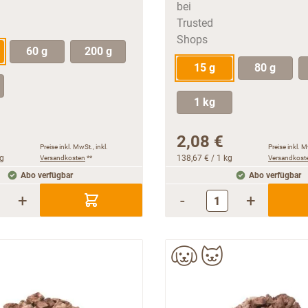
60 g
200 g
15 g
80 g
1 kg
2,08 €
Preise inkl. MwSt., inkl.
Preise inkl. M
kg
Versandkosten
**
138,67 €
/ 1 kg
Versandkost
Abo verfügbar
Abo verfügbar
+
-
+