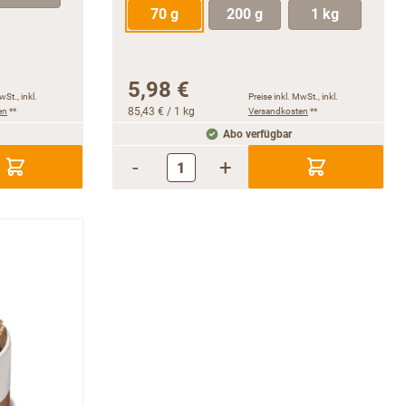
70 g
200 g
1 kg
5,98 €
wSt., inkl.
Preise inkl. MwSt., inkl.
en
**
85,43 €
/ 1 kg
Versandkosten
**
Abo verfügbar
-
+