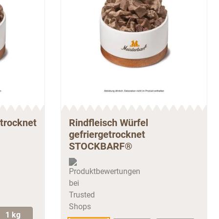
trocknet
Rindfleisch Würfel
gefriergetrocknet
STOCKBARF®
1 kg