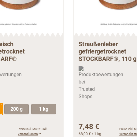
eisch
Straußenleber
etrocknet
gefriergetrocknet
BARF®
STOCKBARF®, 110 g
200 g
1 kg
7,48 €
Preise inkl. MwSt., inkl.
Preise inkl. M
Versandkosten
**
68,00 €
/ 1 kg
Versandkost