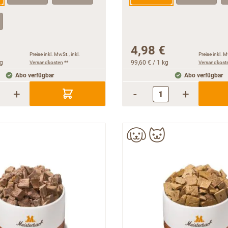
4,98 €
Preise inkl. MwSt., inkl.
Preise inkl. M
kg
Versandkosten
**
99,60 €
/ 1 kg
Versandkost
Abo verfügbar
Abo verfügbar
+
-
+