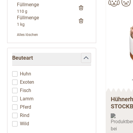
Füllmenge
110 g
Füllmenge
1 kg
Alles löschen
Zur Produktliste springen
Beuteart
filter
Huhn
Exoten
Fisch
Hühnerh
Lamm
STOCK
Pferd
Rind
Wild