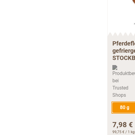
Pferdefl
gefrierg
STOCK
80 g
7,98 €
99,75 €
/ 1 kg