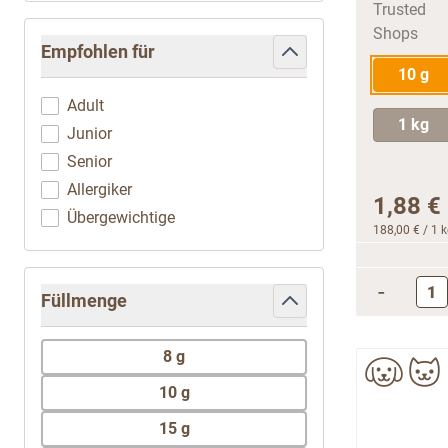
Empfohlen für
10 g
filter
Adult
1 kg
Junior
Senior
Allergiker
1,88 €
Übergewichtige
188,00 €
/ 1 
-
Füllmenge
filter
8 g
10 g
15 g