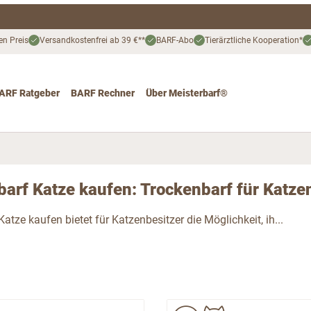
en Preis
Versandkostenfrei ab 39 €**
BARF-Abo
Tierärztliche Kooperation*
ARF Ratgeber
BARF Rechner
Über Meisterbarf®
nd
 for Katze
ggle submenu for Angebote
arf Katze kaufen: Trockenbarf für Katze
atze kaufen bietet für Katzenbesitzer die Möglichkeit, ih...