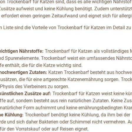
von Trockenbarf für Katzen sind, dass es alle wichtigen Nährstof
Zusätze aufweist und keine Kühlung benötigt. Zudem unterstütz
, erfordert einen geringen Zeitaufwand und eignet sich für allerg
n Liste sind die Vorteile von Trockenbarf für Katzen im Detail z
wichtigen Nährstoffe:
Trockenbarf für Katzen als vollständiges 
nd Spurenelemente. Trockenbarf weist ein umfassendes Nährstof
fe enthält, die für die Katze wichtig sind.
 hochwertigen Zutaten:
Katzen Trockenbarf besteht aus hochwer
Zusätzen, die für eine artgerechte Katzenernährung sorgen. Trock
 Physis des Vierbeiners zu sorgen.
künstlichen Zusätze auf:
Trockenbarf für Katzen weist keine kü
fe auf, sondern besteht aus rein natürlichen Zutaten. Keine Zus
n natürlicher Form aufnimmt und keine ernährungsbedingten Krank
ne Kühlung:
Trockenbarf benötigt keine Kühlung, da ihm bei de
de und sich daher Bakterien oder Schimmel nicht vermehren. Au
 für den Vorratskauf oder auf Reisen eignet.