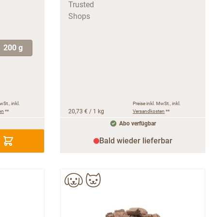
200 g
wSt., inkl.
Preise inkl. MwSt., inkl.
en
**
20,73 €
/ 1 kg
Versandkosten
**
Abo verfügbar
Bald wieder lieferbar