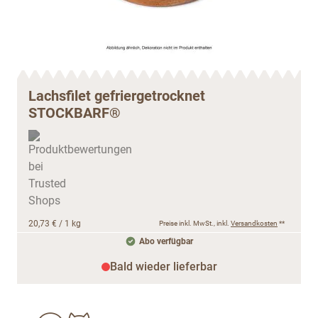
Lachsfilet gefriergetrocknet
STOCKBARF®
20,73 €
/ 1 kg
Preise inkl. MwSt., inkl.
Versandkosten
**
Abo verfügbar
Bald wieder lieferbar