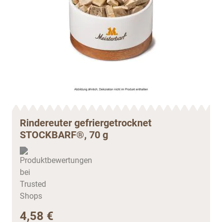
Rindereuter gefriergetrocknet
STOCKBARF®, 70 g
4,58 €