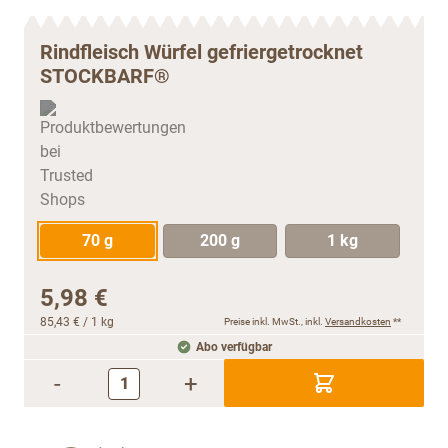
Rindfleisch Würfel gefriergetrocknet
STOCKBARF®
70 g
200 g
1 kg
5,98 €
85,43 €
/ 1 kg
Preise inkl. MwSt., inkl.
Versandkosten
**
Abo verfügbar
-
+