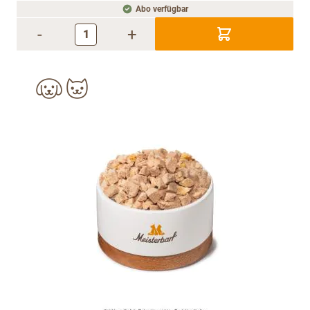
Abo verfügbar
-
+