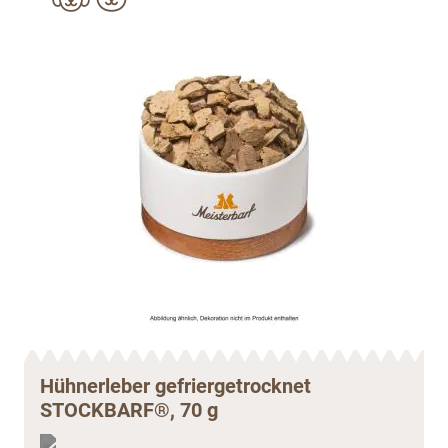
Hühnerleber gefriergetrocknet
STOCKBARF®, 70 g