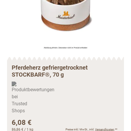
Pferdeherz gefriergetrocknet
STOCKBARF®, 70 g
6,08 €
86,86 €
/ 1 kg
Preise inkl. MwSt., inkl.
Versandkosten
**