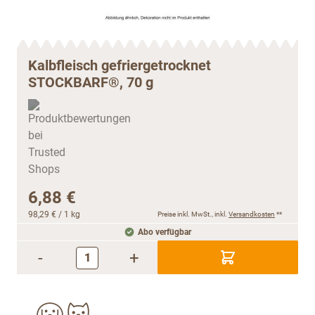
Kalbfleisch gefriergetrocknet
STOCKBARF®, 70 g
6,88 €
98,29 €
/ 1 kg
Preise inkl. MwSt., inkl.
Versandkosten
**
Abo verfügbar
-
+