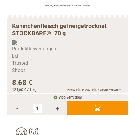
Kaninchenfleisch gefriergetrocknet
STOCKBARF®, 70 g
8,68 €
124,00 €
/ 1 kg
Preise inkl. MwSt., inkl.
Versandkosten
**
Abo verfügbar
-
+