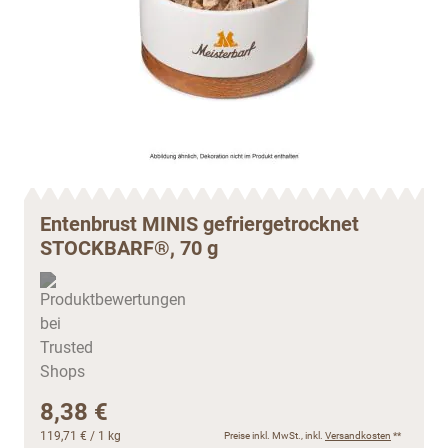
Entenbrust MINIS gefriergetrocknet
STOCKBARF®, 70 g
8,38 €
119,71 €
/ 1 kg
Preise inkl. MwSt., inkl.
Versandkosten
**