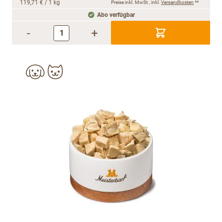
119,71 €
/ 1 kg
Preise inkl. MwSt., inkl.
Versandkosten
**
Abo verfügbar
-
+