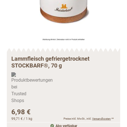
Lammfleisch gefriergetrocknet
STOCKBARF®, 70 g
6,98 €
99,71 €
/ 1 kg
Preise inkl. MwSt., inkl.
Versandkosten
**
Abo verfügbar