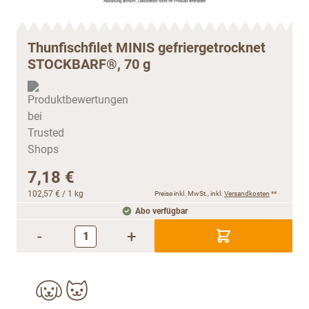
Thunfischfilet MINIS gefriergetrocknet
STOCKBARF®, 70 g
7,18 €
102,57 €
/ 1 kg
Preise inkl. MwSt., inkl.
Versandkosten
**
Abo verfügbar
-
+